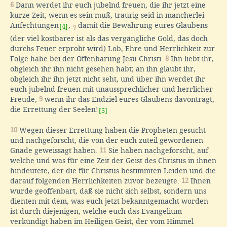
6
Dann werdet ihr euch jubelnd freuen, die ihr jetzt eine
kurze Zeit, wenn es sein muß, traurig seid in mancherlei
Anfechtungen
,
damit die Bewährung eures Glaubens
[4]
7
(der viel kostbarer ist als das vergängliche Gold, das doch
durchs Feuer erprobt wird) Lob, Ehre und Herrlichkeit zur
Folge habe bei der Offenbarung Jesu Christi.
8
Ihn liebt ihr,
obgleich ihr ihn nicht gesehen habt; an ihn glaubt ihr,
obgleich ihr ihn jetzt nicht seht, und über ihn werdet ihr
euch jubelnd freuen mit unaussprechlicher und herrlicher
Freude,
9
wenn ihr das Endziel eures Glaubens davontragt,
die Errettung der Seelen!
[5]
10
Wegen dieser Errettung haben die Propheten gesucht
und nachgeforscht, die von der euch zuteil gewordenen
Gnade geweissagt haben.
11
Sie haben nachgeforscht, auf
welche und was für eine Zeit der Geist des Christus in ihnen
hindeutete, der die für Christus bestimmten Leiden und die
darauf folgenden Herrlichkeiten zuvor bezeugte.
12
Ihnen
wurde geoffenbart, daß sie nicht sich selbst, sondern uns
dienten mit dem, was euch jetzt bekanntgemacht worden
ist durch diejenigen, welche euch das Evangelium
verkündigt haben im Heiligen Geist, der vom Himmel