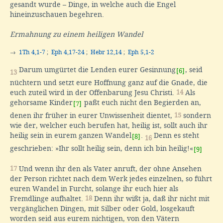
gesandt wurde – Dinge, in welche auch die Engel
hineinzuschauen begehren.
Ermahnung zu einem heiligen Wandel
→
1Th 4,1-7
;
Eph 4,17-24
;
Hebr 12,14
;
Eph 5,1-2
Darum umgürtet die Lenden eurer Gesinnung
, seid
[6]
13
nüchtern und setzt eure Hoffnung ganz auf die Gnade, die
euch zuteil wird in der Offenbarung Jesu Christi.
14
Als
gehorsame Kinder
paßt euch nicht den Begierden an,
[7]
denen ihr früher in eurer Unwissenheit dientet,
15
sondern
wie der, welcher euch berufen hat, heilig ist, sollt auch ihr
heilig sein in eurem ganzen Wandel
.
Denn es steht
[8]
16
geschrieben: »Ihr sollt heilig sein, denn ich bin heilig!«
[9]
17
Und wenn ihr den als Vater anruft, der ohne Ansehen
der Person richtet nach dem Werk jedes einzelnen, so führt
euren Wandel in Furcht, solange ihr euch hier als
Fremdlinge aufhaltet.
18
Denn ihr wißt ja, daß ihr nicht mit
vergänglichen Dingen, mit Silber oder Gold, losgekauft
worden seid aus eurem nichtigen, von den Vätern