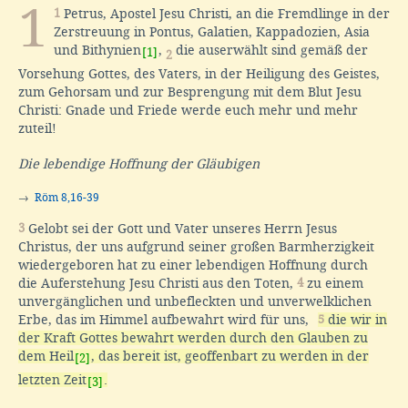
1
1
Petrus, Apostel Jesu Christi, an die Fremdlinge in der
Zerstreuung in Pontus, Galatien, Kappadozien, Asia
und Bithynien
,
die auserwählt sind gemäß der
[1]
2
Vorsehung Gottes, des Vaters, in der Heiligung des Geistes,
zum Gehorsam und zur Besprengung mit dem Blut Jesu
Christi: Gnade und Friede werde euch mehr und mehr
zuteil!
Die lebendige Hoffnung der Gläubigen
→
Röm 8,16-39
3
Gelobt sei der Gott und Vater unseres Herrn Jesus
Christus, der uns aufgrund seiner großen Barmherzigkeit
wiedergeboren hat zu einer lebendigen Hoffnung durch
die Auferstehung Jesu Christi aus den Toten,
4
zu einem
unvergänglichen und unbefleckten und unverwelklichen
Erbe, das im Himmel aufbewahrt wird für uns,
5
die wir in
der Kraft Gottes bewahrt werden durch den Glauben zu
dem Heil
, das bereit ist, geoffenbart zu werden in der
[2]
letzten Zeit
.
[3]