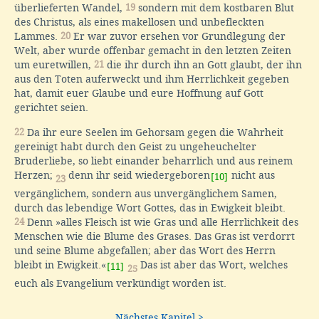
überlieferten Wandel,
19
sondern mit dem kostbaren Blut
des Christus, als eines makellosen und unbefleckten
Lammes.
20
Er war zuvor ersehen vor Grundlegung der
Welt, aber wurde offenbar gemacht in den letzten Zeiten
um euretwillen,
21
die ihr durch ihn an Gott glaubt, der ihn
aus den Toten auferweckt und ihm Herrlichkeit gegeben
hat, damit euer Glaube und eure Hoffnung auf Gott
gerichtet seien.
22
Da ihr eure Seelen im Gehorsam gegen die Wahrheit
gereinigt habt durch den Geist zu ungeheuchelter
Bruderliebe, so liebt einander beharrlich und aus reinem
Herzen;
denn ihr seid wiedergeboren
nicht aus
[10]
23
vergänglichem, sondern aus unvergänglichem Samen,
durch das lebendige Wort Gottes, das in Ewigkeit bleibt.
24
Denn »alles Fleisch ist wie Gras und alle Herrlichkeit des
Menschen wie die Blume des Grases. Das Gras ist verdorrt
und seine Blume abgefallen; aber das Wort des Herrn
bleibt in Ewigkeit.«
Das ist aber das Wort, welches
[11]
25
euch als Evangelium verkündigt worden ist.
Nächstes Kapitel >