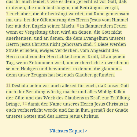
das ihr auch leidet;
6
wie es denn gerecht ist vor Gott, daß
er denen, die euch bedrängen, mit Bedrängnis vergilt,
7
euch aber, die ihr bedrängt werdet, mit Ruhe gemeinsam
mit uns, bei der Offenbarung des Herrn Jesus vom Himmel
her mit den Engeln seiner Macht,
8
in flammendem Feuer,
wenn er Vergeltung üben wird an denen, die Gott nicht
anerkennen, und an denen, die dem Evangelium unseres
Herrn Jesus Christus nicht gehorsam sind.
9
Diese werden
Strafe erleiden, ewiges Verderben, vom Angesicht des
Herrn und von der Herrlichkeit seiner Kraft,
10
an jenem
Tag, wenn Er kommen wird, um verherrlicht zu werden in
seinen Heiligen und bewundert in denen, die glauben –
denn unser Zeugnis hat bei euch Glauben gefunden.
11
Deshalb beten wir auch allezeit für euch, daß unser Gott
euch der Berufung würdig mache und alles Wohlgefallen
der Güte und das Werk des Glaubens in Kraft zur Erfüllung
bringe,
12
damit der Name unseres Herrn Jesus Christus in
euch verherrlicht werde und ihr in ihm, gemäß der Gnade
unseres Gottes und des Herrn Jesus Christus.
Nächstes Kapitel >