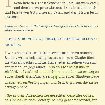
1
Gemeinde der Thessalonicher in Gott, unserem Vater,
und dem Herrn Jesus Christus.
2
Gnade sei mit euch
und Friede von Gott, unserem Vater, und dem Herrn Jesus
Christus!
Glaubenstreue in Bedrängnis. Das gerechte Gericht Gottes
über seine Feinde
→
Phil 1,27-30
;
Mt 5,10-12
;
Röm 8,17-18
;
1Pt 4,12-13
;
Mt 13,40-43
;
Mt 25,31-46
3
Wir sind es Gott schuldig, allezeit für euch zu danken,
Brüder, wie es sich auch geziemt, weil euer Glaube über
die Maßen wächst und die Liebe jedes einzelnen von euch
zunimmt allen gegenüber,
4
so daß wir selbst uns im
Hinblick auf euch rühmen in den Gemeinden Gottes wegen
eures standhaften Ausharrens
und eurer Glaubenstreue
[1]
in allen euren Verfolgungen und Bedrängnissen, die ihr zu
ertragen habt.
5
Sie sind ein Anzeichen des gerechten Gerichtes Gottes,
daß ihr des Reiches Gottes
würdig geachtet werdet, für
[2]