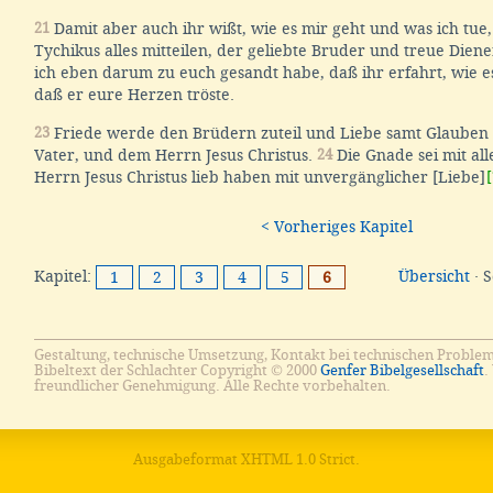
21
Damit aber auch ihr wißt, wie es mir geht und was ich tue
Tychikus alles mitteilen, der geliebte Bruder und treue Dien
ich eben darum zu euch gesandt habe, daß ihr erfahrt, wie e
daß er eure Herzen tröste.
23
Friede werde den Brüdern zuteil und Liebe samt Glauben 
Vater, und dem Herrn Jesus Christus.
24
Die Gnade sei mit all
Herrn Jesus Christus lieb haben mit unvergänglicher [Liebe]
[
< Vorheriges Kapitel
Kapitel:
Übersicht
· 
1
2
3
4
5
6
Gestaltung, technische Umsetzung, Kontakt bei technischen Proble
Bibeltext der Schlachter Copyright © 2000
Genfer Bibelgesellschaft
.
freundlicher Genehmigung. Alle Rechte vorbehalten.
Ausgabeformat
XHTML 1.0 Strict
.