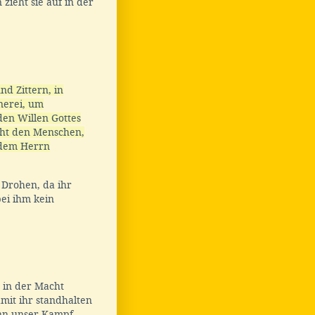
 zieht sie auf in der
d Zittern, in
nerei, um
den Willen Gottes
cht den Menschen,
n dem Herrn
 Drohen, da ihr
ei ihm kein
 in der Macht
mit ihr standhalten
n unser Kampf