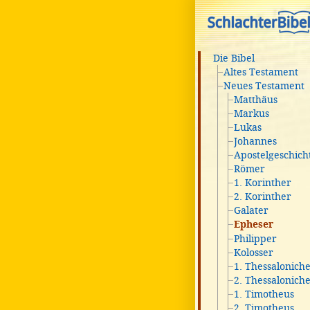
Die Bibel
Altes Testament
Neues Testament
Matthäus
Markus
Lukas
Johannes
Apostelgeschich
Römer
1. Korinther
2. Korinther
Galater
Epheser
Philipper
Kolosser
1. Thessalonich
2. Thessalonich
1. Timotheus
2. Timotheus