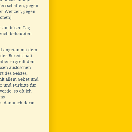
 Herrschaften, gegen
er Weltzeit, gegen
ionen].
hr am bösen Tag
 euch behaupten
nd angetan mit dem
 der Bereitschaft
aber ergreift den
Bösen auslöschen
 des Geistes,
mit allem Gebet und
r und Fürbitte für
erde, so oft ich
ums
n, damit ich darin