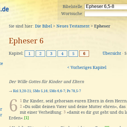
Bibelstelle:
Wortsuche:
Sie sind hier:
Die Bibel
>
Neues Testament
>
Epheser
Epheser 6
Kapitel:
Übersicht
· 
1
2
3
4
5
6
te
< Vorheriges Kapitel
Der Wille Gottes für Kinder und Eltern
→
Kol 3,20-21
;
5Mo 5,16
;
5Mo 6,6-7
;
Ps 78,5-7
6
1
Ihr Kinder, seid gehorsam euren Eltern in dem Herrn; 
2
»Du sollst deinen Vater und deine Mutter ehren«, das i
er
mit einer Verheißung:
3
»damit es dir gut geht und du l
er
Erden«.
[1]