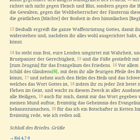
richtet sich nicht gegen Fleisch und Blut, sondern gegen die
die Gewalten, gegen die Weltbeherrscher der Finsternis dies
die geistlichen [Mächte] der Bosheit in den himmlischen [Reg
13
Deshalb ergreift die ganze Waffenrüstung Gottes, damit i
widerstehen und, nachdem ihr alles wohl ausgerichtet habt,
könnt.
14
So steht nun fest, eure Lenden umgürtet mit Wahrheit, u
Brustpanzer der Gerechtigkeit,
15
und die Füße gestiefelt mit
[zum Zeugnis] für das Evangelium des Friedens.
16
Vor allem 
Schild des Glaubens
[6]
, mit dem ihr alle feurigen Pfeile des 
könnt,
17
und nehmt auch den Helm des Heils und das Schwert
welches das Wort Gottes ist,
18
indem ihr zu jeder Zeit betet 
Flehen im Geist, und wacht zu diesem Zweck in aller Ausdaue
alle Heiligen,
19
auch für mich, damit mir das Wort gegeben w
meinen Mund auftue, freimütig das Geheimnis des Evangeli
bekanntzumachen,
20
für das ich ein Botschafter in Ketten bi
freimütig rede, wie ich reden soll.
Schluß des Briefes. Grüße
→
Kol 4,7-9