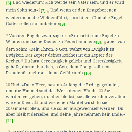
Und wiederum: »Ich werde sein Vater sein, und er wird
[6]
mein Sohn sein«?
Und wenn er den Erstgeborenen
[7]
6
wiederum in die Welt einführt, spricht er: »Und alle Engel
Gottes sollen ihn anbeten!«
[8]
7
Von den Engeln zwar sagt er: »Er macht seine Engel zu
Winden und seine Diener zu Feuerflammen«
;
aber von
[9]
8
dem Sohn: »Dein Thron, o Gott, währt von Ewigkeit zu
Ewigkeit. Das Zepter deines Reiches ist ein Zepter des
Rechts.
9
Du hast Gerechtigkeit geliebt und Gesetzlosigkeit
gehaßt; darum hat dich, o Gott, dein Gott gesalbt mit
Freudenöl, mehr als deine Gefährten!«
[10]
10
Und: »Du, o Herr, hast im Anfang die Erde gegründet,
und die Himmel sind das Werk deiner Hände.
11
Sie
werden vergehen, du aber bleibst; sie alle werden veralten
wie ein Kleid,
12
und wie einen Mantel wirst du sie
zusammenrollen, und sie sollen ausgewechselt werden. Du
aber bleibst derselbe, und deine Jahre nehmen kein Ende.«
[11]