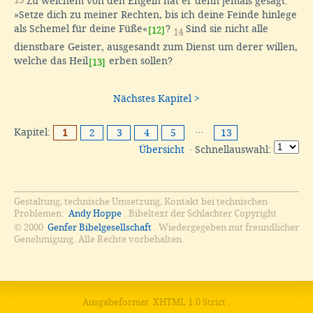
13
Zu welchem von den Engeln hat er denn jemals gesagt:
»Setze dich zu meiner Rechten, bis ich deine Feinde hinlege
als Schemel für deine Füße«
?
Sind sie nicht alle
[12]
14
dienstbare Geister, ausgesandt zum Dienst um derer willen,
welche das Heil
erben sollen?
[13]
Nächstes Kapitel >
Kapitel:
···
1
2
3
4
5
13
Übersicht
· Schnellauswahl:
Gestaltung, technische Umsetzung, Kontakt bei technischen
Problemen:
Andy Hoppe
. Bibeltext der Schlachter Copyright
© 2000
Genfer Bibelgesellschaft
. Wiedergegeben mit freundlicher
Genehmigung. Alle Rechte vorbehalten.
Ausgabeformat
XHTML 1.0 Strict
.