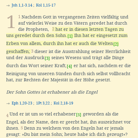
→
Joh 1,1-3.14
;
Kol 1,15-17
1
1
Nachdem Gott in vergangenen Zeiten vielfältig und
auf vielerlei Weise zu den Vätern geredet hat durch
die Propheten,
2
hat er in diesen letzten Tagen zu
uns geredet durch den Sohn.
Ihn hat er eingesetzt zum
[1]
Erben von allem, durch ihn hat er auch die Welten
[2]
geschaffen;
3
dieser ist die Ausstrahlung seiner Herrlichkeit
und der Ausdruck
seines Wesens und trägt alle Dinge
[3]
durch das Wort seiner Kraft;
er hat sich, nachdem er die
[4]
Reinigung von unseren Sünden durch sich selbst vollbracht
hat, zur Rechten der Majestät in der Höhe gesetzt.
Der Sohn Gottes ist erhabener als die Engel
→
Eph 1,20-23
;
1Pt 3,22
;
Kol 2,18-19
Und er ist um so viel erhabener
geworden als die
[5]
4
Engel, als der Name, den er geerbt hat, ihn auszeichnet vor
ihnen.
5
Denn zu welchem von den Engeln hat er jemals
gesagt: »Du bist mein Sohn; heute habe ich dich gezeugt«?