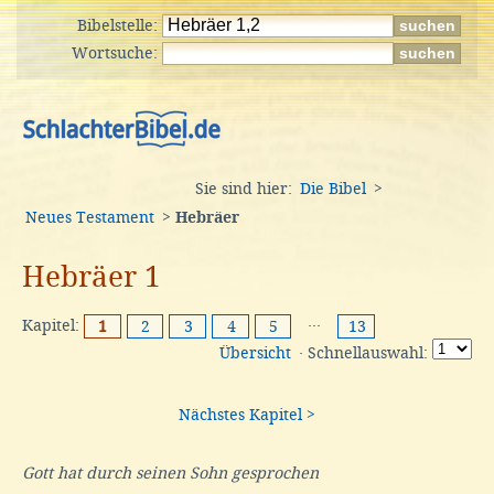
Bibelstelle:
Wortsuche:
Sie sind hier:
Die Bibel
>
Neues Testament
>
Hebräer
Hebräer 1
Kapitel:
···
1
2
3
4
5
13
Übersicht
· Schnellauswahl:
Nächstes Kapitel >
Gott hat durch seinen Sohn gesprochen