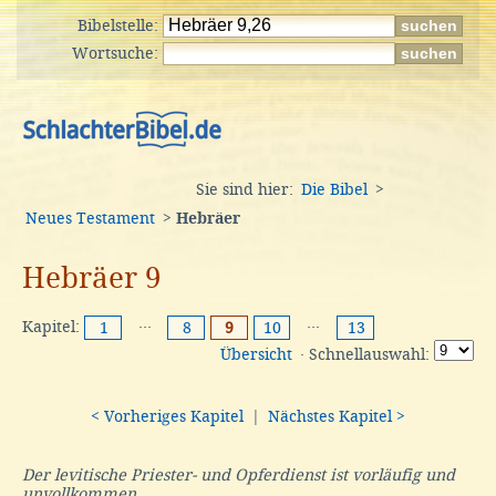
Bibelstelle:
Wortsuche:
Sie sind hier:
Die Bibel
>
Neues Testament
>
Hebräer
Hebräer 9
Kapitel:
···
···
1
8
9
10
13
Übersicht
· Schnellauswahl:
< Vorheriges Kapitel
|
Nächstes Kapitel >
Der levitische Priester- und Opferdienst ist vorläufig und
unvollkommen