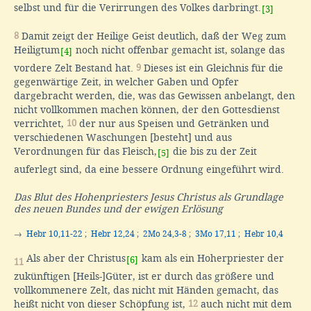
selbst und für die Verirrungen des Volkes darbringt.
[3]
8
Damit zeigt der Heilige Geist deutlich, daß der Weg zum
Heiligtum
noch nicht offenbar gemacht ist, solange das
[4]
vordere Zelt Bestand hat.
9
Dieses ist ein Gleichnis für die
gegenwärtige Zeit, in welcher Gaben und Opfer
dargebracht werden, die, was das Gewissen anbelangt, den
nicht vollkommen machen können, der den Gottesdienst
verrichtet,
10
der nur aus Speisen und Getränken und
verschiedenen Waschungen [besteht] und aus
Verordnungen für das Fleisch,
die bis zu der Zeit
[5]
auferlegt sind, da eine bessere Ordnung eingeführt wird.
Das Blut des Hohenpriesters Jesus Christus als Grundlage
des neuen Bundes und der ewigen Erlösung
→
Hebr 10,11-22
;
Hebr 12,24
;
2Mo 24,3-8
;
3Mo 17,11
;
Hebr 10,4
Als aber der Christus
kam als ein Hoherpriester der
[6]
11
zukünftigen [Heils-]Güter, ist er durch das größere und
vollkommenere Zelt, das nicht mit Händen gemacht, das
heißt nicht von dieser Schöpfung ist,
12
auch nicht mit dem