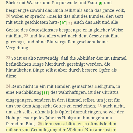
Böcke mit Wasser und Purpurwolle und Ysop
und
[9]
besprengte sowohl das Buch selbst als auch das ganze Volk,
20
wobei er sprach: »Dies ist das Blut des Bundes, den Gott
mit euch geschlossen hat!«
Auch das Zelt und alle
[10]
21
Geräte des Gottesdienstes besprengte er in gleicher Weise
mit Blut;
22
und fast alles wird nach dem Gesetz mit Blut
gereinigt, und ohne Blutvergießen geschieht keine
Vergebung.
23
So ist es also notwendig, daß die Abbilder der im Himmel
befindlichen Dinge hierdurch gereinigt werden, die
himmlischen Dinge selbst aber durch bessere Opfer als
diese.
24
Denn nicht in ein mit Händen gemachtes Heiligtum, in
eine Nachbildung
des wahrhaftigen, ist der Christus
[11]
eingegangen, sondern in den Himmel selbst, um jetzt für
uns vor dem Angesicht Gottes zu erscheinen;
25
auch nicht,
um sich selbst oftmals [als Opfer] darzubringen, so wie der
Hohepriester jedes Jahr ins Heiligtum hineingeht mit
fremdem Blut,
26
denn sonst hätte er ja oftmals leiden
müssen von Grundlegung der Welt an. Nun aber ist er