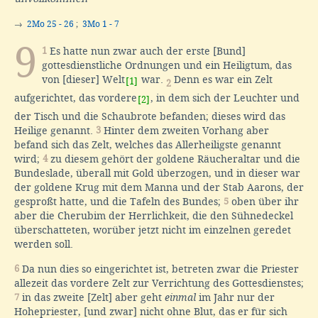
→
2Mo 25 - 26
;
3Mo 1 - 7
9
1
Es hatte nun zwar auch der erste [Bund]
gottesdienstliche Ordnungen und ein Heiligtum, das
von [dieser] Welt
war.
Denn es war ein Zelt
[1]
2
aufgerichtet, das vordere
, in dem sich der Leuchter und
[2]
der Tisch und die Schaubrote befanden; dieses wird das
Heilige genannt.
3
Hinter dem zweiten Vorhang aber
befand sich das Zelt, welches das Allerheiligste genannt
wird;
4
zu diesem gehört der goldene Räucheraltar und die
Bundeslade, überall mit Gold überzogen, und in dieser war
der goldene Krug mit dem Manna und der Stab Aarons, der
gesproßt hatte, und die Tafeln des Bundes;
5
oben über ihr
aber die Cherubim der Herrlichkeit, die den Sühnedeckel
überschatteten, worüber jetzt nicht im einzelnen geredet
werden soll.
6
Da nun dies so eingerichtet ist, betreten zwar die Priester
allezeit das vordere Zelt zur Verrichtung des Gottesdienstes;
7
in das zweite [Zelt] aber geht
einmal
im Jahr nur der
Hohepriester, [und zwar] nicht ohne Blut, das er für sich