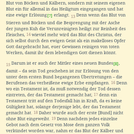
Blut von Böcken und Kälbern, sondern mit seinem eigenen
Blut ein für allemal in das Heiligtum eingegangen und hat
eine ewige Erlösung
erlangt.
Denn wenn das Blut von
[7]
13
Stieren und Böcken und die Besprengung mit der Asche
der jungen Kuh die Verunreinigten heiligt zur Reinheit des
Fleisches,
14
wieviel mehr wird das Blut des Christus, der
sich selbst durch den ewigen Geist als ein makelloses Opfer
Gott dargebracht hat, euer Gewissen reinigen von toten
Werken, damit ihr dem lebendigen Gott dienen könnt.
Darum ist er auch der Mittler eines neuen Bundes
,
[8]
15
damit – da sein Tod geschehen ist zur Erlösung von den
unter dem ersten Bund begangenen Übertretungen – die
Berufenen das verheißene ewige Erbe empfangen.
16
Denn
wo ein Testament ist, da muß notwendig der Tod dessen
eintreten, der das Testament gemacht hat;
17
denn ein
Testament tritt auf den Todesfall hin in Kraft, da es keine
Gültigkeit hat, solange derjenige lebt, der das Testament
gemacht hat.
18
Daher wurde auch der erste [Bund] nicht
ohne Blut eingeweiht.
19
Denn nachdem jedes einzelne
Gebot nach dem Gesetz von Mose dem ganzen Volk
verkündet worden war, nahm er das Blut der Kälber und