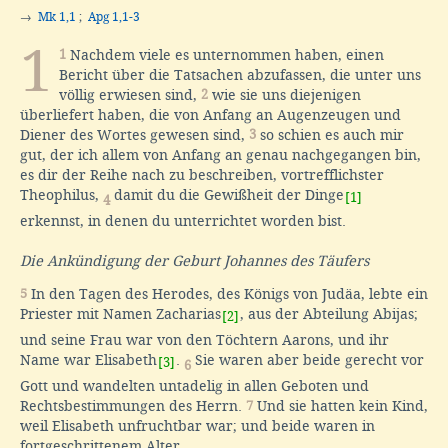
→
Mk 1,1
;
Apg 1,1-3
1
1
Nachdem viele es unternommen haben, einen
Bericht über die Tatsachen abzufassen, die unter uns
völlig erwiesen sind,
2
wie sie uns diejenigen
überliefert haben, die von Anfang an Augenzeugen und
Diener des Wortes gewesen sind,
3
so schien es auch mir
gut, der ich allem von Anfang an genau nachgegangen bin,
es dir der Reihe nach zu beschreiben, vortrefflichster
Theophilus,
damit du die Gewißheit der Dinge
[1]
4
erkennst, in denen du unterrichtet worden bist.
Die Ankündigung der Geburt Johannes des Täufers
5
In den Tagen des Herodes, des Königs von Judäa, lebte ein
Priester mit Namen Zacharias
, aus der Abteilung Abijas;
[2]
und seine Frau war von den Töchtern Aarons, und ihr
Name war Elisabeth
.
Sie waren aber beide gerecht vor
[3]
6
Gott und wandelten untadelig in allen Geboten und
Rechtsbestimmungen des Herrn.
7
Und sie hatten kein Kind,
weil Elisabeth unfruchtbar war; und beide waren in
fortgeschrittenem Alter.