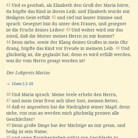
41
Und es geschah, als Elisabeth den Gruß der Maria hörte,
da hüpfte das Kind in ihrem Leib; und Elisabeth wurde mit
Heiligem Geist erfüllt
42
und rief mit lauter Stimme und
sprach: Gesegnet bist du unter den Frauen, und gesegnet
ist die Frucht deines Leibes!
43
Und woher wird mir das
zuteil, daß die Mutter meines Herrn zu mir kommt?
44
Denn siehe, sowie der Klang deines Grußes in mein Ohr
drang, hüpfte das Kind vor Freude in meinem Leib.
45
Und
glückselig ist, die geglaubt hat; denn es wird erfüllt werden,
was ihr vom Herrn gesagt worden ist!
Der Lobpreis Marias
→
1Sam 2,1-10
46
Und Maria sprach: Meine Seele erhebt den Herrn,
47
und mein Geist freut sich über Gott, meinen Retter,
48
daß er angesehen hat die Niedrigkeit seiner Magd; denn
siehe, von nun an werden mich glückselig preisen alle
Geschlechter!
49
Denn große Dinge hat der Mächtige an mir getan, und
heilig ist sein Name;
50
und seine Barmherzigkeit währt von Geschlecht zu