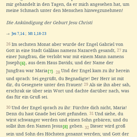
mir gehandelt in den Tagen, da er mich angesehen hat, um
meine Schmach unter den Menschen hinwegzunehmen!
Die Ankündigung der Geburt Jesu Christi
→
Jes 7,14
;
Mt 1,18-23
26
Im sechsten Monat aber wurde der Engel Gabriel von
Gott in eine Stadt Galiläas namens Nazareth gesandt,
27
zu
einer Jungfrau, die verlobt war mit einem Mann namens
Joseph
, aus dem Haus Davids; und der Name der
[6]
Jungfrau war Maria
.
Und der Engel kam zu ihr herein
[7]
28
und sprach: Sei gegrüßt, du Begnadigte! Der Herr ist mit
dir, du Gesegnete unter den Frauen!
29
Als sie ihn aber sah,
erschrak sie über sein Wort und dachte darüber nach, was
das für ein Gruß sei.
30
Und der Engel sprach zu ihr: Fürchte dich nicht, Maria!
Denn du hast Gnade bei Gott gefunden.
31
Und siehe, du
wirst schwanger werden und einen Sohn gebären; und du
sollst ihm den Namen Jesus
geben.
Dieser wird groß
[8]
32
sein und Sohn des Höchsten genannt werden; und Gott der