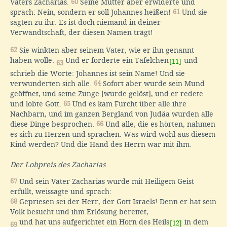
Vaters Zacharias.
60
Seine Mutter aber erwiderte und
sprach: Nein, sondern er soll Johannes heißen!
61
Und sie
sagten zu ihr: Es ist doch niemand in deiner
Verwandtschaft, der diesen Namen trägt!
62
Sie winkten aber seinem Vater, wie er ihn genannt
haben wolle.
Und er forderte ein Täfelchen
und
[11]
63
schrieb die Worte: Johannes ist sein Name! Und sie
verwunderten sich alle.
64
Sofort aber wurde sein Mund
geöffnet, und seine Zunge [wurde gelöst], und er redete
und lobte Gott.
65
Und es kam Furcht über alle ihre
Nachbarn, und im ganzen Bergland von Judäa wurden alle
diese Dinge besprochen.
66
Und alle, die es hörten, nahmen
es sich zu Herzen und sprachen: Was wird wohl aus diesem
Kind werden? Und die Hand des Herrn war mit ihm.
Der Lobpreis des Zacharias
67
Und sein Vater Zacharias wurde mit Heiligem Geist
erfüllt, weissagte und sprach:
68
Gepriesen sei der Herr, der Gott Israels! Denn er hat sein
Volk besucht und ihm Erlösung bereitet,
und hat uns aufgerichtet ein Horn des Heils
in dem
[12]
69