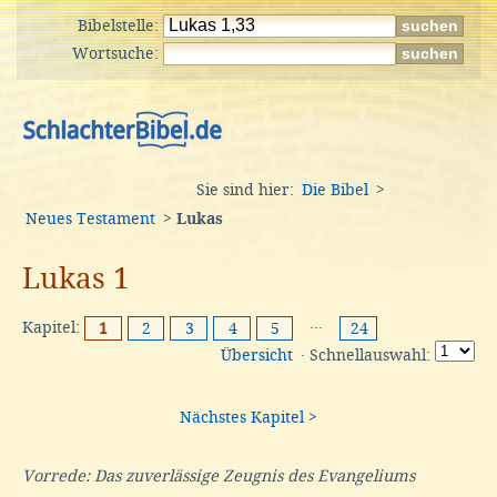
Bibelstelle:
Wortsuche:
Sie sind hier:
Die Bibel
>
Neues Testament
>
Lukas
Lukas 1
Kapitel:
···
1
2
3
4
5
24
Übersicht
· Schnellauswahl:
Nächstes Kapitel >
Vorrede: Das zuverlässige Zeugnis des Evangeliums