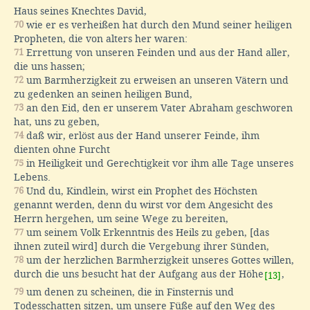
Haus seines Knechtes David,
70
wie er es verheißen hat durch den Mund seiner heiligen
Propheten, die von alters her waren:
71
Errettung von unseren Feinden und aus der Hand aller,
die uns hassen;
72
um Barmherzigkeit zu erweisen an unseren Vätern und
zu gedenken an seinen heiligen Bund,
73
an den Eid, den er unserem Vater Abraham geschworen
hat, uns zu geben,
74
daß wir, erlöst aus der Hand unserer Feinde, ihm
dienten ohne Furcht
75
in Heiligkeit und Gerechtigkeit vor ihm alle Tage unseres
Lebens.
76
Und du, Kindlein, wirst ein Prophet des Höchsten
genannt werden, denn du wirst vor dem Angesicht des
Herrn hergehen, um seine Wege zu bereiten,
77
um seinem Volk Erkenntnis des Heils zu geben, [das
ihnen zuteil wird] durch die Vergebung ihrer Sünden,
78
um der herzlichen Barmherzigkeit unseres Gottes willen,
durch die uns besucht hat der Aufgang aus der Höhe
,
[13]
79
um denen zu scheinen, die in Finsternis und
Todesschatten sitzen, um unsere Füße auf den Weg des