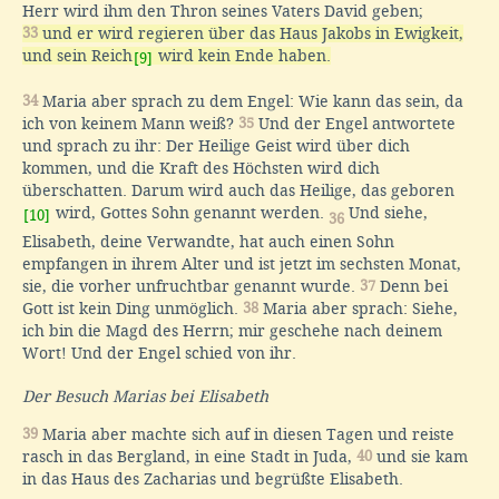
Herr wird ihm den Thron seines Vaters David geben;
33
und er wird regieren über das Haus Jakobs in Ewigkeit,
und sein Reich
wird kein Ende haben.
[9]
34
Maria aber sprach zu dem Engel: Wie kann das sein, da
ich von keinem Mann weiß?
35
Und der Engel antwortete
und sprach zu ihr: Der Heilige Geist wird über dich
kommen, und die Kraft des Höchsten wird dich
überschatten. Darum wird auch das Heilige, das geboren
wird, Gottes Sohn genannt werden.
Und siehe,
[10]
36
Elisabeth, deine Verwandte, hat auch einen Sohn
empfangen in ihrem Alter und ist jetzt im sechsten Monat,
sie, die vorher unfruchtbar genannt wurde.
37
Denn bei
Gott ist kein Ding unmöglich.
38
Maria aber sprach: Siehe,
ich bin die Magd des Herrn; mir geschehe nach deinem
Wort! Und der Engel schied von ihr.
Der Besuch Marias bei Elisabeth
39
Maria aber machte sich auf in diesen Tagen und reiste
rasch in das Bergland, in eine Stadt in Juda,
40
und sie kam
in das Haus des Zacharias und begrüßte Elisabeth.