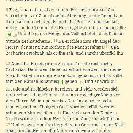
8
Es geschah aber, als er seinen Priesterdienst vor Gott
verrichtete, zur Zeit, als seine Abteilung an die Reihe kam,
9
da traf ihn nach dem Brauch des Priestertums das Los,
daß er in den Tempel des Herrn gehen und räuchern sollte.
Und die ganze Menge des Volkes betete draußen zur
[4]
10
Stunde des Räucherns.
11
Da erschien ihm ein Engel des
Herrn, der stand zur Rechten des Räucheraltars.
12
Und
Zacharias erschrak, als er ihn sah, und Furcht überfiel ihn.
13
Aber der Engel sprach zu ihm: Fürchte dich nicht,
Zacharias! Denn dein Gebet ist erhört worden, und deine
Frau Elisabeth wird dir einen Sohn gebären, und du sollst
ihm den Namen Johannes
geben.
Und er wird dir
[5]
14
Freude und Frohlocken bereiten, und viele werden sich
über seine Geburt freuen.
15
Denn er wird groß sein vor
dem Herrn; Wein und starkes Getränk wird er nicht
trinken, und mit Heiligem Geist wird er erfüllt werden
schon von Mutterleib an.
16
Und viele von den Kindern
Israels wird er zu dem Herrn, ihrem Gott, zurückführen.
17
Und er wird vor ihm hergehen im Geist und in der Kraft
Elias, um die Herzen der Väter umzuwenden zu den