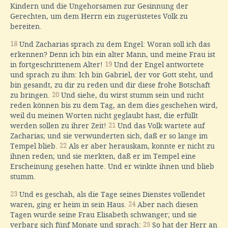
Kindern und die Ungehorsamen zur Gesinnung der
Gerechten, um dem Herrn ein zugerüstetes Volk zu
bereiten.
18
Und Zacharias sprach zu dem Engel: Woran soll ich das
erkennen? Denn ich bin ein alter Mann, und meine Frau ist
in fortgeschrittenem Alter!
19
Und der Engel antwortete
und sprach zu ihm: Ich bin Gabriel, der vor Gott steht, und
bin gesandt, zu dir zu reden und dir diese frohe Botschaft
zu bringen.
20
Und siehe, du wirst stumm sein und nicht
reden können bis zu dem Tag, an dem dies geschehen wird,
weil du meinen Worten nicht geglaubt hast, die erfüllt
werden sollen zu ihrer Zeit!
21
Und das Volk wartete auf
Zacharias; und sie verwunderten sich, daß er so lange im
Tempel blieb.
22
Als er aber herauskam, konnte er nicht zu
ihnen reden; und sie merkten, daß er im Tempel eine
Erscheinung gesehen hatte. Und er winkte ihnen und blieb
stumm.
23
Und es geschah, als die Tage seines Dienstes vollendet
waren, ging er heim in sein Haus.
24
Aber nach diesen
Tagen wurde seine Frau Elisabeth schwanger; und sie
verbarg sich fünf Monate und sprach:
25
So hat der Herr an