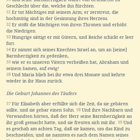
Geschlecht über die, welche ihn fürchten.
51
Er tut Mächtiges mit seinem Arm; er zerstreut, die
hochmütig sind in der Gesinnung ihres Herzens.
52
Er stößt die Mächtigen von ihren Thronen und erhöht
die Niedrigen.
53
Hungrige sättigt er mit Gütern, und Reiche schickt er leer
fort.
54
Er nimmt sich seines Knechtes Israel an, um an [seine]
Barmherzigkeit zu gedenken,
55
wie er es unseren Vätern verheißen hat, Abraham und
seinem Samen, auf ewig!
56
Und Maria blieb bei ihr etwa drei Monate und kehrte
wieder in ihr Haus zurück.
Die Geburt Johannes des Täufers
57
Für Elisabeth aber erfüllte sich die Zeit, da sie gebären
sollte, und sie gebar einen Sohn.
58
Und ihre Nachbarn und
Verwandten hörten, daß der Herr seine Barmherzigkeit an
ihr groß gemacht hatte, und sie freuten sich mit ihr.
59
Und
es geschah am achten Tag, daß sie kamen, um das Kind zu
beschneiden; und sie nannten es nach dem Namen seines