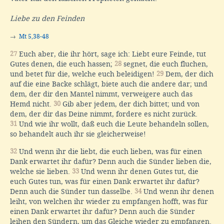
Liebe zu den Feinden
→
Mt 5,38-48
27
Euch aber, die ihr hört, sage ich: Liebt eure Feinde, tut
Gutes denen, die euch hassen;
28
segnet, die euch fluchen,
und betet für die, welche euch beleidigen!
29
Dem, der dich
auf die eine Backe schlägt, biete auch die andere dar; und
dem, der dir den Mantel nimmt, verweigere auch das
Hemd nicht.
30
Gib aber jedem, der dich bittet; und von
dem, der dir das Deine nimmt, fordere es nicht zurück.
31
Und wie ihr wollt, daß euch die Leute behandeln sollen,
so behandelt auch ihr sie gleicherweise!
32
Und wenn ihr die liebt, die euch lieben, was für einen
Dank erwartet ihr dafür? Denn auch die Sünder lieben die,
welche sie lieben.
33
Und wenn ihr denen Gutes tut, die
euch Gutes tun, was für einen Dank erwartet ihr dafür?
Denn auch die Sünder tun dasselbe.
34
Und wenn ihr denen
leiht, von welchen ihr wieder zu empfangen hofft, was für
einen Dank erwartet ihr dafür? Denn auch die Sünder
leihen den Sündern, um das Gleiche wieder zu empfangen.