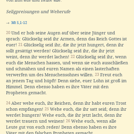
Seligpreisungen und Weherufe
→
Mt 5,1-12
20
Und er hob seine Augen auf über seine Jünger und
sprach: Glückselig seid ihr Armen, denn das Reich Gottes ist
euer!
21
Glückselig seid ihr, die ihr jetzt hungert, denn ihr
sollt gesättigt werden! Glückselig seid ihr, die ihr jetzt
weint, denn ihr werdet lachen!
22
Glückselig seid ihr, wenn
euch die Menschen hassen, und wenn sie euch ausschließen
und schmähen und euren Namen als einen lasterhaften
verwerfen um des Menschensohnes willen.
23
Freut euch
an jenem Tag und hüpft! Denn siehe, euer Lohn ist groß im
Himmel. Denn ebenso haben es ihre Väter mit den
Propheten gemacht.
24
Aber wehe euch, ihr Reichen, denn ihr habt euren Trost
schon empfangen!
25
Wehe euch, die ihr satt seid; denn ihr
werdet hungern! Wehe euch, die ihr jetzt lacht, denn ihr
werdet trauern und weinen!
26
Wehe euch, wenn alle
Leute gut von euch reden! Denn ebenso haben es ihre
Väter mit den falschen Propheten gemacht.