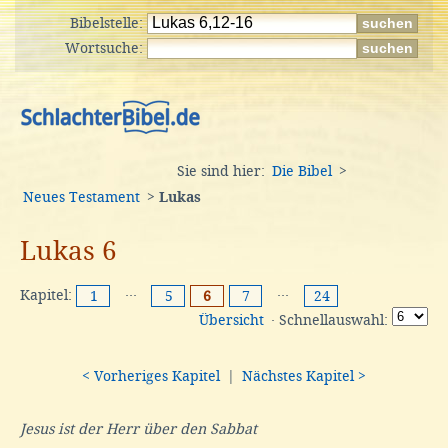
Bibelstelle:
Wortsuche:
Sie sind hier:
Die Bibel
>
Neues Testament
>
Lukas
Lukas 6
Kapitel:
···
···
1
5
6
7
24
Übersicht
· Schnellauswahl:
< Vorheriges Kapitel
|
Nächstes Kapitel >
Jesus ist der Herr über den Sabbat