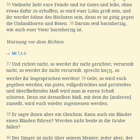
35
Vielmehr liebt eure Feinde und tut Gutes und leiht, ohne
etwas dafür zu erhoffen; so wird euer Lohn groß sein, und
ihr werdet Söhne des Höchsten sein, denn er ist gütig gegen
die Undankbaren und Bösen.
36
Darum seid barmherzig,
wie auch euer Vater barmherzig ist.
Warnung vor dem Richten
→
Mt 7,1-5
37
Und richtet nicht, so werdet ihr nicht gerichtet; verurteilt
nicht, so werdet ihr nicht verurteilt; sprecht los
, so
[3]
werdet ihr losgesprochen werden!
38
Gebt, so wird euch
gegeben werden; ein gutes, vollgedrücktes und gerütteltes
und überfließendes Maß wird man in euren Schoß
schütten. Denn mit demselben Maß, mit dem ihr [anderen]
zumeßt, wird euch wieder zugemessen werden.
39
Er sagte ihnen aber ein Gleichnis: Kann auch ein Blinder
einen Blinden führen? Werden nicht beide in die Grube
fallen?
40
Der Jünger ist nicht über seinem Meister; jeder aber, der