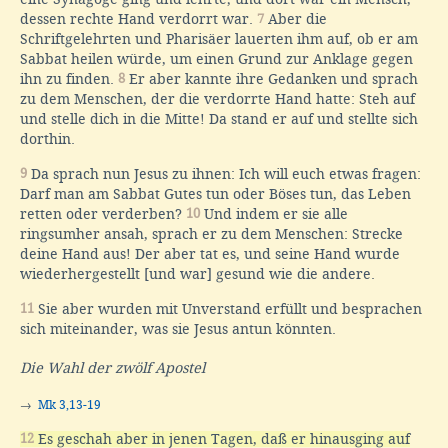
dessen rechte Hand verdorrt war.
7
Aber die
Schriftgelehrten und Pharisäer lauerten ihm auf, ob er am
Sabbat heilen würde, um einen Grund zur Anklage gegen
ihn zu finden.
8
Er aber kannte ihre Gedanken und sprach
zu dem Menschen, der die verdorrte Hand hatte: Steh auf
und stelle dich in die Mitte! Da stand er auf und stellte sich
dorthin.
9
Da sprach nun Jesus zu ihnen: Ich will euch etwas fragen:
Darf man am Sabbat Gutes tun oder Böses tun, das Leben
retten oder verderben?
10
Und indem er sie alle
ringsumher ansah, sprach er zu dem Menschen: Strecke
deine Hand aus! Der aber tat es, und seine Hand wurde
wiederhergestellt [und war] gesund wie die andere.
11
Sie aber wurden mit Unverstand erfüllt und besprachen
sich miteinander, was sie Jesus antun könnten.
Die Wahl der zwölf Apostel
→
Mk 3,13-19
12
Es geschah aber in jenen Tagen, daß er hinausging auf