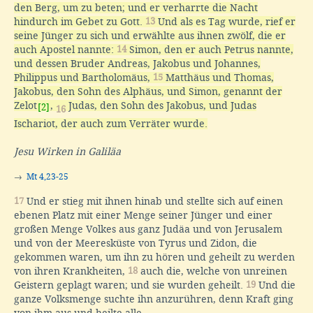
den Berg, um zu beten; und er verharrte die Nacht
hindurch im Gebet zu Gott.
13
Und als es Tag wurde, rief er
seine Jünger zu sich und erwählte aus ihnen zwölf, die er
auch Apostel nannte:
14
Simon, den er auch Petrus nannte,
und dessen Bruder Andreas, Jakobus und Johannes,
Philippus und Bartholomäus,
15
Matthäus und Thomas,
Jakobus, den Sohn des Alphäus, und Simon, genannt der
Zelot
,
Judas, den Sohn des Jakobus, und Judas
[2]
16
Ischariot, der auch zum Verräter wurde.
Jesu Wirken in Galiläa
→
Mt 4,23-25
17
Und er stieg mit ihnen hinab und stellte sich auf einen
ebenen Platz mit einer Menge seiner Jünger und einer
großen Menge Volkes aus ganz Judäa und von Jerusalem
und von der Meeresküste von Tyrus und Zidon, die
gekommen waren, um ihn zu hören und geheilt zu werden
von ihren Krankheiten,
18
auch die, welche von unreinen
Geistern geplagt waren; und sie wurden geheilt.
19
Und die
ganze Volksmenge suchte ihn anzurühren, denn Kraft ging
von ihm aus und heilte alle.