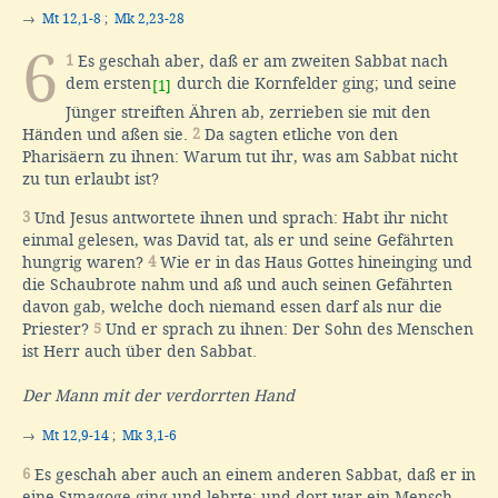
→
Mt 12,1-8
;
Mk 2,23-28
6
1
Es geschah aber, daß er am zweiten Sabbat nach
dem ersten
durch die Kornfelder ging; und seine
[1]
Jünger streiften Ähren ab, zerrieben sie mit den
Händen und aßen sie.
2
Da sagten etliche von den
Pharisäern zu ihnen: Warum tut ihr, was am Sabbat nicht
zu tun erlaubt ist?
3
Und Jesus antwortete ihnen und sprach: Habt ihr nicht
einmal gelesen, was David tat, als er und seine Gefährten
hungrig waren?
4
Wie er in das Haus Gottes hineinging und
die Schaubrote nahm und aß und auch seinen Gefährten
davon gab, welche doch niemand essen darf als nur die
Priester?
5
Und er sprach zu ihnen: Der Sohn des Menschen
ist Herr auch über den Sabbat.
Der Mann mit der verdorrten Hand
→
Mt 12,9-14
;
Mk 3,1-6
6
Es geschah aber auch an einem anderen Sabbat, daß er in
eine Synagoge ging und lehrte; und dort war ein Mensch,