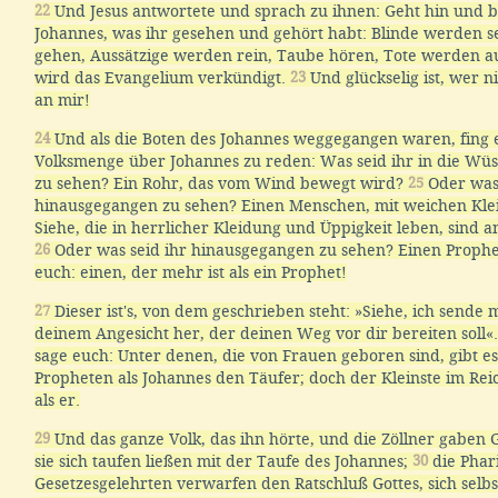
22
Und Jesus antwortete und sprach zu ihnen: Geht hin und 
Johannes, was ihr gesehen und gehört habt: Blinde werden 
gehen, Aussätzige werden rein, Taube hören, Tote werden 
wird das Evangelium verkündigt.
23
Und glückselig ist, wer 
an mir!
24
Und als die Boten des Johannes weggegangen waren, fing e
Volksmenge über Johannes zu reden: Was seid ihr in die Wü
zu sehen? Ein Rohr, das vom Wind bewegt wird?
25
Oder was 
hinausgegangen zu sehen? Einen Menschen, mit weichen Klei
Siehe, die in herrlicher Kleidung und Üppigkeit leben, sind 
26
Oder was seid ihr hinausgegangen zu sehen? Einen Prophet
euch: einen, der mehr ist als ein Prophet!
27
Dieser ist's, von dem geschrieben steht: »Siehe, ich sende
deinem Angesicht her, der deinen Weg vor dir bereiten soll«.
sage euch: Unter denen, die von Frauen geboren sind, gibt e
Propheten als Johannes den Täufer; doch der Kleinste im Reic
als er.
29
Und das ganze Volk, das ihn hörte, und die Zöllner gaben 
sie sich taufen ließen mit der Taufe des Johannes;
30
die Phar
Gesetzesgelehrten verwarfen den Ratschluß Gottes, sich selb