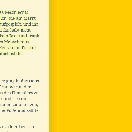
es Geschlechts
eich, die am Markt
ufgespielt, und ihr
 ihr habt nicht
kein Brot und trank
s Menschen ist
 Mensch ein Fresser
och ist die
 er ging in das Haus
Frau war in der
us des Pharisäers zu
38
und sie trat
Tränen zu benetzen;
ine Füße und salbte
sprach er bei sich