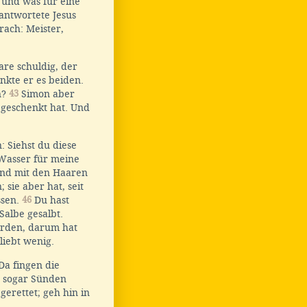
 und was für eine
antwortete Jesus
rach: Meister,
re schuldig, der
nkte er es beiden.
n?
43
Simon aber
 geschenkt hat. Und
 Siehst du diese
 Wasser für meine
und mit den Haaren
sie aber hat, seit
ssen.
46
Du hast
Salbe gesalbt.
orden, darum hat
liebt wenig.
Da fingen die
er sogar Sünden
gerettet; geh hin in