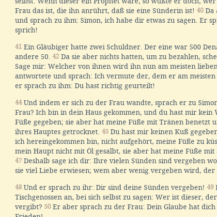
selbst: Wenn dieser ein Prophet wäre, so wüßte er doch, wer
Frau das ist, die ihn anrührt, daß sie eine Sünderin ist!
40
Da 
und sprach zu ihm: Simon, ich habe dir etwas zu sagen. Er sp
sprich!
41
Ein Gläubiger hatte zwei Schuldner. Der eine war 500 Dena
andere 50.
42
Da sie aber nichts hatten, um zu bezahlen, sche
Sage mir: Welcher von ihnen wird ihn nun am meisten liebe
antwortete und sprach: Ich vermute der, dem er am meisten
er sprach zu ihm: Du hast richtig geurteilt!
44
Und indem er sich zu der Frau wandte, sprach er zu Simon:
Frau? Ich bin in dein Haus gekommen, und du hast mir kein
Füße gegeben; sie aber hat meine Füße mit Tränen benetzt 
ihres Hauptes getrocknet.
45
Du hast mir keinen Kuß gegeben; 
ich hereingekommen bin, nicht aufgehört, meine Füße zu kü
mein Haupt nicht mit Öl gesalbt, sie aber hat meine Füße mit 
47
Deshalb sage ich dir: Ihre vielen Sünden sind vergeben w
sie viel Liebe erwiesen; wem aber wenig vergeben wird, der 
48
Und er sprach zu ihr: Dir sind deine Sünden vergeben!
49
Tischgenossen an, bei sich selbst zu sagen: Wer ist dieser, d
vergibt?
50
Er aber sprach zu der Frau: Dein Glaube hat dich 
Frieden!