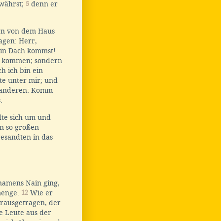
ewährst;
5
denn er
ern von dem Haus
agen: Herr,
ein Dach kommst!
zu kommen; sondern
h ich bin ein
te unter mir; und
m anderen: Komm
.
dte sich um und
en so großen
esandten in das
 namens Nain ging,
menge.
12
Wie er
erausgetragen, der
e Leute aus der