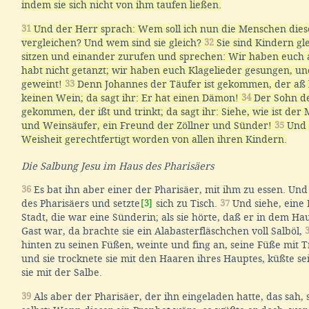
indem sie sich nicht von ihm taufen ließen.
31
Und der Herr sprach: Wem soll ich nun die Menschen dies
vergleichen? Und wem sind sie gleich?
32
Sie sind Kindern gl
sitzen und einander zurufen und sprechen: Wir haben euch a
habt nicht getanzt; wir haben euch Klagelieder gesungen, und
geweint!
33
Denn Johannes der Täufer ist gekommen, der aß 
keinen Wein; da sagt ihr: Er hat einen Dämon!
34
Der Sohn de
gekommen, der ißt und trinkt; da sagt ihr: Siehe, wie ist der
und Weinsäufer, ein Freund der Zöllner und Sünder!
35
Und d
Weisheit gerechtfertigt worden von allen ihren Kindern.
Die Salbung Jesu im Haus des Pharisäers
36
Es bat ihn aber einer der Pharisäer, mit ihm zu essen. Und
des Pharisäers und setzte
[3]
sich zu Tisch.
37
Und siehe, eine 
Stadt, die war eine Sünderin; als sie hörte, daß er in dem Ha
Gast war, da brachte sie ein Alabasterfläschchen voll Salböl,
hinten zu seinen Füßen, weinte und fing an, seine Füße mit 
und sie trocknete sie mit den Haaren ihres Hauptes, küßte se
sie mit der Salbe.
39
Als aber der Pharisäer, der ihn eingeladen hatte, das sah, 