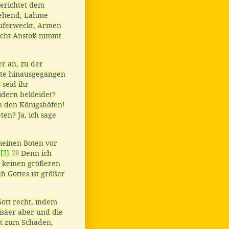
berichtet dem
sehend, Lahme
auferweckt, Armen
nicht Anstoß nimmt
r an, zu der
ste hinausgegangen
seid ihr
dern bekleidet?
an den Königshöfen!
en? Ja, ich sage
 meinen Boten vor
[2]
28
Denn ich
s keinen größeren
h Gottes ist größer
Gott recht, indem
isäer aber und die
st zum Schaden,