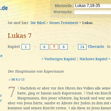
Bibelstelle:
Wortsuche:
Sie sind hier:
Die Bibel
>
Neues Testament
>
Lukas
Lukas 7
Kapitel:
···
···
Übersicht
· S
1
6
7
8
24
te
< Vorheriges Kapitel
|
Nächstes Kapitel >
Der Hauptmann von Kapernaum
→
Mt 8,5-13
7
1
Nachdem er aber vor den Ohren des Volkes alle sein
hatte, ging er hinein nach Kapernaum.
2
Und ein Knech
er
Hauptmanns, den jener schätzte, lag krank und war a
er
aber von Jesus hörte, sandte er Älteste der Juden zu ihm mit 
kommen und seinen Knecht retten.
4
Als diese zu Jesus kamen