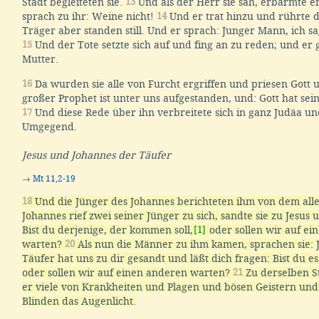
Stadt begleiteten sie.
13
Und als der Herr sie sah, erbarmte er
sprach zu ihr: Weine nicht!
14
Und er trat hinzu und rührte d
Träger aber standen still. Und er sprach: Junger Mann, ich sa
15
Und der Tote setzte sich auf und fing an zu reden; und er 
Mutter.
16
Da wurden sie alle von Furcht ergriffen und priesen Gott 
großer Prophet ist unter uns aufgestanden, und: Gott hat sei
17
Und diese Rede über ihn verbreitete sich in ganz Judäa un
Umgegend.
Jesus und Johannes der Täufer
→
Mt 11,2-19
18
Und die Jünger des Johannes berichteten ihm von dem al
Johannes rief zwei seiner Jünger zu sich, sandte sie zu Jesus 
Bist du derjenige, der kommen soll,
[1]
oder sollen wir auf ei
warten?
20
Als nun die Männer zu ihm kamen, sprachen sie: 
Täufer hat uns zu dir gesandt und läßt dich fragen: Bist du e
oder sollen wir auf einen anderen warten?
21
Zu derselben S
er viele von Krankheiten und Plagen und bösen Geistern und
Blinden das Augenlicht.