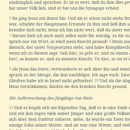
eindringlich und sprachen: Er ist es wert, daß du ihm dies g
hat unser Volk lieb, und er hat uns die Synagoge erbaut.
6
Da ging Jesus mit ihnen hin. Und als er schon nicht mehr f
war, schickte der Hauptmann Freunde zu ihm und ließ ihm s
bemühe dich nicht; denn ich bin nicht wert, daß du unter m
7
Darum hielt ich auch mich selbst nicht für würdig, zu dir 
sprich nur ein Wort, so wird mein Knecht gesund!
8
Denn auc
Mensch, der unter Vorgesetzten steht, und habe Kriegsknech
wenn ich zu diesem sage: Geh hin!, so geht er; und zu eine
her!, so kommt er; und zu meinem Knecht: Tu das!, so tut er's
9
Als Jesus das hörte, verwunderte er sich über ihn und wan
sprach zu der Menge, die ihm nachfolgte: Ich sage euch: Ein
Glauben habe ich in Israel nicht gefunden!
10
Und als die Abg
Haus zurückkamen, fanden sie den kranken Knecht gesund.
Die Auferweckung des Jünglings von Nain
11
Und es begab sich am folgenden Tag, daß er in eine Stadt
und mit ihm zogen viele seiner Jünger und eine große Volks
sich aber dem Stadttor näherte, siehe, da wurde ein Toter h
einzige Sohn seiner Mutter, und sie war eine Witwe; und viel