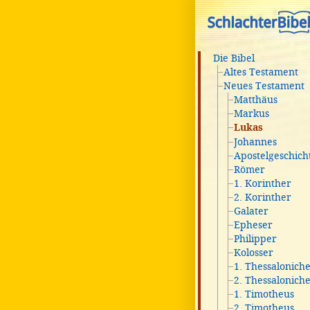
Die Bibel
Altes Testament
Neues Testament
Matthäus
Markus
Lukas
Johannes
Apostelgeschich
Römer
1. Korinther
2. Korinther
Galater
Epheser
Philipper
Kolosser
1. Thessalonich
2. Thessalonich
1. Timotheus
2. Timotheus