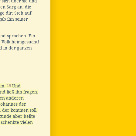
 sich über sie und
en Sarg an; die
ge dir: Steh auf!
gab ihn seiner
und sprachen: Ein
n Volk heimgesucht!
d in der ganzen
lem.
19
Und
und ließ ihn fragen:
nen anderen
Johannes der
s, der kommen soll,
tunde aber heilte
 schenkte vielen