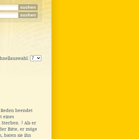
chnellauswahl:
e Reden beendet
t eines
m Sterben.
3
Als er
der Bitte, er möge
, baten sie ihn