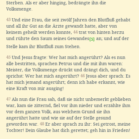
Sterben. Als er aber hinging, bedrängte ihn die
Volksmenge.
43
Und eine Frau, die seit zwölf Jahren den Blutfluß gehabt
und all ihr Gut an die Ärzte gewandt hatte, aber von
keinem geheilt werden konnte,
44
trat von hinten herzu
und rührte den Saum seines Gewandes
an; und auf der
[5]
Stelle kam ihr Blutfluß zum Stehen.
45
Und Jesus fragte: Wer hat mich angerührt? Als es nun
alle bestritten, sprachen Petrus und die mit ihm waren:
Meister, die Volksmenge drückt und drängt dich, und du
sprichst: Wer hat mich angerührt?
46
Jesus aber sprach: Es
hat mich jemand angerührt; denn ich habe erkannt, wie
eine Kraft von mir ausging!
47
Als nun die Frau sah, daß sie nicht unbemerkt geblieben
war, kam sie zitternd, fiel vor ihm nieder und erzählte ihm
vor dem ganzen Volk, aus welchem Grund sie ihn
angerührt hatte und wie sie auf der Stelle gesund
geworden war.
48
Er aber sprach zu ihr: Sei getrost, meine
Tochter! Dein Glaube hat dich gerettet; geh hin in Frieden!