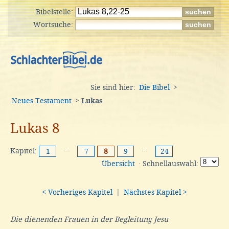
Bibelstelle:
Wortsuche:
Sie sind hier:
Die Bibel
>
Neues Testament
>
Lukas
Lukas 8
Kapitel:
···
···
1
7
8
9
24
Übersicht
· Schnellauswahl:
< Vorheriges Kapitel
|
Nächstes Kapitel >
Die dienenden Frauen in der Begleitung Jesu