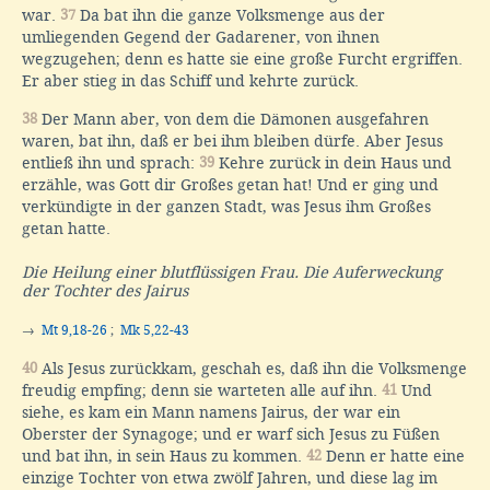
war.
37
Da bat ihn die ganze Volksmenge aus der
umliegenden Gegend der Gadarener, von ihnen
wegzugehen; denn es hatte sie eine große Furcht ergriffen.
Er aber stieg in das Schiff und kehrte zurück.
38
Der Mann aber, von dem die Dämonen ausgefahren
waren, bat ihn, daß er bei ihm bleiben dürfe. Aber Jesus
entließ ihn und sprach:
39
Kehre zurück in dein Haus und
erzähle, was Gott dir Großes getan hat! Und er ging und
verkündigte in der ganzen Stadt, was Jesus ihm Großes
getan hatte.
Die Heilung einer blutflüssigen Frau. Die Auferweckung
der Tochter des Jairus
→
Mt 9,18-26
;
Mk 5,22-43
40
Als Jesus zurückkam, geschah es, daß ihn die Volksmenge
freudig empfing; denn sie warteten alle auf ihn.
41
Und
siehe, es kam ein Mann namens Jairus, der war ein
Oberster der Synagoge; und er warf sich Jesus zu Füßen
und bat ihn, in sein Haus zu kommen.
42
Denn er hatte eine
einzige Tochter von etwa zwölf Jahren, und diese lag im