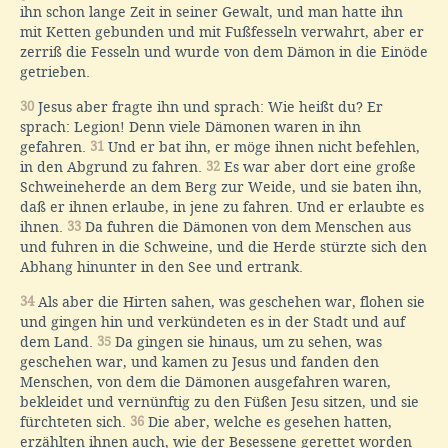
ihn schon lange Zeit in seiner Gewalt, und man hatte ihn
mit Ketten gebunden und mit Fußfesseln verwahrt, aber er
zerriß die Fesseln und wurde von dem Dämon in die Einöde
getrieben.
30
Jesus aber fragte ihn und sprach: Wie heißt du? Er
sprach: Legion! Denn viele Dämonen waren in ihn
gefahren.
31
Und er bat ihn, er möge ihnen nicht befehlen,
in den Abgrund zu fahren.
32
Es war aber dort eine große
Schweineherde an dem Berg zur Weide, und sie baten ihn,
daß er ihnen erlaube, in jene zu fahren. Und er erlaubte es
ihnen.
33
Da fuhren die Dämonen von dem Menschen aus
und fuhren in die Schweine, und die Herde stürzte sich den
Abhang hinunter in den See und ertrank.
34
Als aber die Hirten sahen, was geschehen war, flohen sie
und gingen hin und verkündeten es in der Stadt und auf
dem Land.
35
Da gingen sie hinaus, um zu sehen, was
geschehen war, und kamen zu Jesus und fanden den
Menschen, von dem die Dämonen ausgefahren waren,
bekleidet und vernünftig zu den Füßen Jesu sitzen, und sie
fürchteten sich.
36
Die aber, welche es gesehen hatten,
erzählten ihnen auch, wie der Besessene gerettet worden