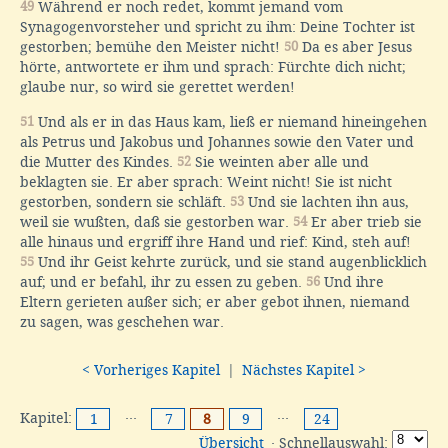
49
Während er noch redet, kommt jemand vom
Synagogenvorsteher und spricht zu ihm: Deine Tochter ist
gestorben; bemühe den Meister nicht!
50
Da es aber Jesus
hörte, antwortete er ihm und sprach: Fürchte dich nicht;
glaube nur, so wird sie gerettet werden!
51
Und als er in das Haus kam, ließ er niemand hineingehen
als Petrus und Jakobus und Johannes sowie den Vater und
die Mutter des Kindes.
52
Sie weinten aber alle und
beklagten sie. Er aber sprach: Weint nicht! Sie ist nicht
gestorben, sondern sie schläft.
53
Und sie lachten ihn aus,
weil sie wußten, daß sie gestorben war.
54
Er aber trieb sie
alle hinaus und ergriff ihre Hand und rief: Kind, steh auf!
55
Und ihr Geist kehrte zurück, und sie stand augenblicklich
auf; und er befahl, ihr zu essen zu geben.
56
Und ihre
Eltern gerieten außer sich; er aber gebot ihnen, niemand
zu sagen, was geschehen war.
< Vorheriges Kapitel
|
Nächstes Kapitel >
Kapitel:
···
···
1
7
8
9
24
Übersicht
· Schnellauswahl: