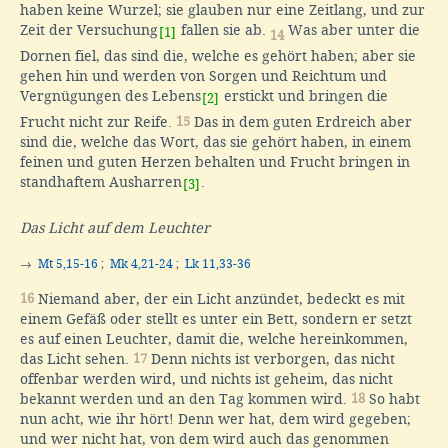
haben keine Wurzel; sie glauben nur eine Zeitlang, und zur
Zeit der Versuchung
fallen sie ab.
Was aber unter die
[1]
14
Dornen fiel, das sind die, welche es gehört haben; aber sie
gehen hin und werden von Sorgen und Reichtum und
Vergnügungen des Lebens
erstickt und bringen die
[2]
Frucht nicht zur Reife.
15
Das in dem guten Erdreich aber
sind die, welche das Wort, das sie gehört haben, in einem
feinen und guten Herzen behalten und Frucht bringen in
standhaftem Ausharren
.
[3]
Das Licht auf dem Leuchter
→
Mt 5,15-16
;
Mk 4,21-24
;
Lk 11,33-36
16
Niemand aber, der ein Licht anzündet, bedeckt es mit
einem Gefäß oder stellt es unter ein Bett, sondern er setzt
es auf einen Leuchter, damit die, welche hereinkommen,
das Licht sehen.
17
Denn nichts ist verborgen, das nicht
offenbar werden wird, und nichts ist geheim, das nicht
bekannt werden und an den Tag kommen wird.
18
So habt
nun acht, wie ihr hört! Denn wer hat, dem wird gegeben;
und wer nicht hat, von dem wird auch das genommen