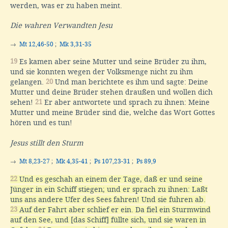
werden, was er zu haben meint.
Die wahren Verwandten Jesu
→
Mt 12,46-50
;
Mk 3,31-35
19
Es kamen aber seine Mutter und seine Brüder zu ihm,
und sie konnten wegen der Volksmenge nicht zu ihm
gelangen.
20
Und man berichtete es ihm und sagte: Deine
Mutter und deine Brüder stehen draußen und wollen dich
sehen!
21
Er aber antwortete und sprach zu ihnen: Meine
Mutter und meine Brüder sind die, welche das Wort Gottes
hören und es tun!
Jesus stillt den Sturm
→
Mt 8,23-27
;
Mk 4,35-41
;
Ps 107,23-31
;
Ps 89,9
22
Und es geschah an einem der Tage, daß er und seine
Jünger in ein Schiff stiegen; und er sprach zu ihnen: Laßt
uns ans andere Ufer des Sees fahren! Und sie fuhren ab.
23
Auf der Fahrt aber schlief er ein. Da fiel ein Sturmwind
auf den See, und [das Schiff] füllte sich, und sie waren in