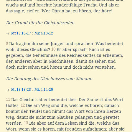
wuchs auf und brachte hundertfältige Frucht. Und als er
das sagte, rief er: Wer Ohren hat zu hören, der höre!
Der Grund für die Gleichnisreden
→
Mt 13,10-17
;
Mk 4,10-12
9
Da fragten ihn seine Jünger und sprachen: Was bedeutet
wohl dieses Gleichnis?
10
Er aber sprach: Euch ist es
gegeben, die Geheimnisse des Reiches Gottes zu erkennen,
den anderen aber in Gleichnissen, damit sie sehen und
doch nicht sehen und hören und doch nicht verstehen.
Die Deutung des Gleichnisses vom Sämann
→
Mt 13,18-23
;
Mk 4,14-20
11
Das Gleichnis aber bedeutet dies: Der Same ist das Wort
Gottes.
12
Die am Weg sind die, welche es hören; danach
kommt der Teufel und nimmt das Wort von ihren Herzen
weg, damit sie nicht zum Glauben gelangen und gerettet
werden.
13
Die aber auf dem Felsen sind die, welche das
Wort, wenn sie es hören, mit Freuden aufnehmen; aber sie