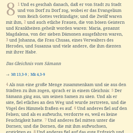
8
1
Und es geschah danach, daß er von Stadt zu Stadt
und von Dorf zu Dorf zog, wobei er das Evangelium
vom Reich Gottes verkündigte; und die Zwölf waren
mit ihm,
2
und auch etliche Frauen, die von bösen Geistern
und Krankheiten geheilt worden waren: Maria, genannt
Magdalena, von der sieben Dämonen ausgefahren waren,
3
und Johanna, die Frau Chusas, eines Verwalters des
Herodes, und Susanna und viele andere, die ihm dienten
mit ihrer Habe.
Das Gleichnis vom Sämann
→
Mt 13,3-9
;
Mk 4,3-9
4
Als nun eine große Menge zusammenkam und sie aus den
Städten zu ihm zogen, sprach er in einem Gleichnis:
5
Der
Sämann ging aus, um seinen Samen zu säen. Und als er
säte, fiel etliches an den Weg und wurde zertreten, und die
Vögel des Himmels fraßen es auf.
6
Und anderes fiel auf den
Felsen; und als es aufwuchs, verdorrte es, weil es keine
Feuchtigkeit hatte.
7
Und anderes fiel mitten unter die
Dornen; und die Dornen, die mit ihm aufwuchsen,
erstickten es.
8
Und anderes fiel auf das gute Erdreich und