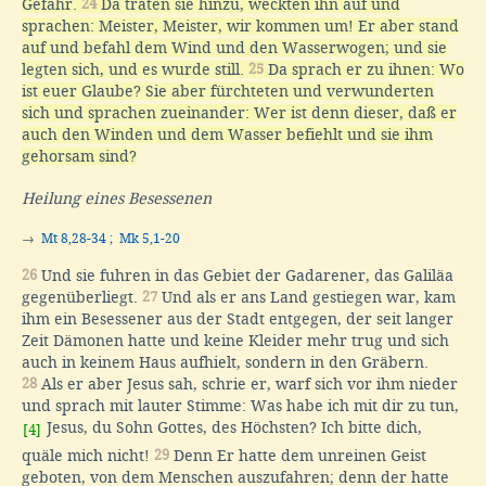
Gefahr.
24
Da traten sie hinzu, weckten ihn auf und
sprachen: Meister, Meister, wir kommen um! Er aber stand
auf und befahl dem Wind und den Wasserwogen; und sie
legten sich, und es wurde still.
25
Da sprach er zu ihnen: Wo
ist euer Glaube? Sie aber fürchteten und verwunderten
sich und sprachen zueinander: Wer ist denn dieser, daß er
auch den Winden und dem Wasser befiehlt und sie ihm
gehorsam sind?
Heilung eines Besessenen
→
Mt 8,28-34
;
Mk 5,1-20
26
Und sie fuhren in das Gebiet der Gadarener, das Galiläa
gegenüberliegt.
27
Und als er ans Land gestiegen war, kam
ihm ein Besessener aus der Stadt entgegen, der seit langer
Zeit Dämonen hatte und keine Kleider mehr trug und sich
auch in keinem Haus aufhielt, sondern in den Gräbern.
28
Als er aber Jesus sah, schrie er, warf sich vor ihm nieder
und sprach mit lauter Stimme: Was habe ich mit dir zu tun,
Jesus, du Sohn Gottes, des Höchsten? Ich bitte dich,
[4]
quäle mich nicht!
29
Denn Er hatte dem unreinen Geist
geboten, von dem Menschen auszufahren; denn der hatte