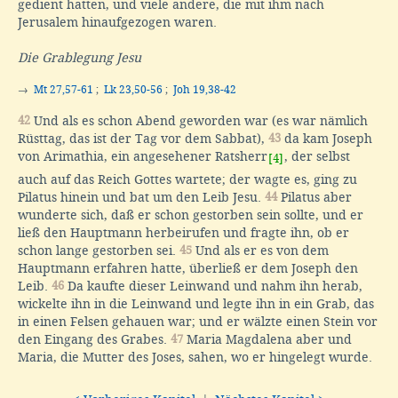
gedient hatten, und viele andere, die mit ihm nach
Jerusalem hinaufgezogen waren.
Die Grablegung Jesu
→
Mt 27,57-61
;
Lk 23,50-56
;
Joh 19,38-42
42
Und als es schon Abend geworden war (es war nämlich
Rüsttag, das ist der Tag vor dem Sabbat),
43
da kam Joseph
von Arimathia, ein angesehener Ratsherr
, der selbst
[4]
auch auf das Reich Gottes wartete; der wagte es, ging zu
Pilatus hinein und bat um den Leib Jesu.
44
Pilatus aber
wunderte sich, daß er schon gestorben sein sollte, und er
ließ den Hauptmann herbeirufen und fragte ihn, ob er
schon lange gestorben sei.
45
Und als er es von dem
Hauptmann erfahren hatte, überließ er dem Joseph den
Leib.
46
Da kaufte dieser Leinwand und nahm ihn herab,
wickelte ihn in die Leinwand und legte ihn in ein Grab, das
in einen Felsen gehauen war; und er wälzte einen Stein vor
den Eingang des Grabes.
47
Maria Magdalena aber und
Maria, die Mutter des Joses, sahen, wo er hingelegt wurde.