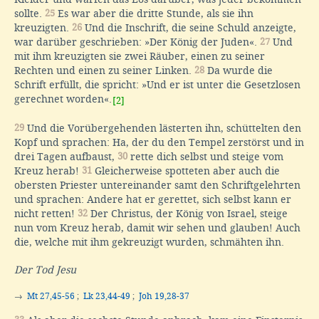
sollte.
25
Es war aber die dritte Stunde, als sie ihn
kreuzigten.
26
Und die Inschrift, die seine Schuld anzeigte,
war darüber geschrieben: »Der König der Juden«.
27
Und
mit ihm kreuzigten sie zwei Räuber, einen zu seiner
Rechten und einen zu seiner Linken.
28
Da wurde die
Schrift erfüllt, die spricht: »Und er ist unter die Gesetzlosen
gerechnet worden«.
[2]
29
Und die Vorübergehenden lästerten ihn, schüttelten den
Kopf und sprachen: Ha, der du den Tempel zerstörst und in
drei Tagen aufbaust,
30
rette dich selbst und steige vom
Kreuz herab!
31
Gleicherweise spotteten aber auch die
obersten Priester untereinander samt den Schriftgelehrten
und sprachen: Andere hat er gerettet, sich selbst kann er
nicht retten!
32
Der Christus, der König von Israel, steige
nun vom Kreuz herab, damit wir sehen und glauben! Auch
die, welche mit ihm gekreuzigt wurden, schmähten ihn.
Der Tod Jesu
→
Mt 27,45-56
;
Lk 23,44-49
;
Joh 19,28-37