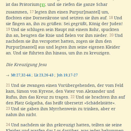
ist das Prätorium
; und sie riefen die ganze Schar
[1]
zusammen,
17
legten ihm einen Purpur[mantel] um,
flochten eine Dornenkrone und setzten sie ihm auf.
18
Und
sie fingen an, ihn zu grüßen: Sei gegrüßt, König der Juden!
19
Und sie schlugen sein Haupt mit einem Rohr, spuckten
ihn an, beugten die Knie und fielen vor ihm nieder.
20
Und
nachdem sie ihn verspottet hatten, zogen sie ihm den
Purpur[mantel] aus und legten ihm seine eigenen Kleider
an. Und sie führten ihn hinaus, um ihn zu kreuzigen.
Die Kreuzigung Jesu
→
Mt 27,32-44
;
Lk 23,26-43
;
Joh 19,17-27
21
Und sie zwangen einen Vorübergehenden, der vom Feld
kam, Simon von Kyrene, den Vater von Alexander und
Rufus, ihm das Kreuz zu tragen.
22
Und sie brachten ihn auf
den Platz Golgatha, das heißt übersetzt »Schädelstätte«.
23
Und sie gaben ihm Myrrhenwein zu trinken, aber er
nahm ihn nicht.
24
Und nachdem sie ihn gekreuzigt hatten, teilten sie seine
Kleider und warfen das Los darüber, was jeder bekommen