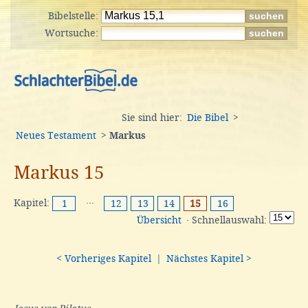
Bibelstelle:
Wortsuche:
Sie sind hier:
Die Bibel
>
Neues Testament
>
Markus
Markus 15
Kapitel:
···
1
12
13
14
15
16
Übersicht
· Schnellauswahl:
< Vorheriges Kapitel
|
Nächstes Kapitel >