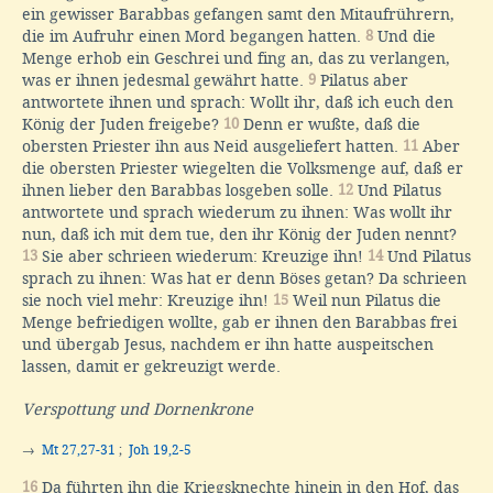
ein gewisser Barabbas gefangen samt den Mitaufrührern,
die im Aufruhr einen Mord begangen hatten.
8
Und die
Menge erhob ein Geschrei und fing an, das zu verlangen,
was er ihnen jedesmal gewährt hatte.
9
Pilatus aber
antwortete ihnen und sprach: Wollt ihr, daß ich euch den
König der Juden freigebe?
10
Denn er wußte, daß die
obersten Priester ihn aus Neid ausgeliefert hatten.
11
Aber
die obersten Priester wiegelten die Volksmenge auf, daß er
ihnen lieber den Barabbas losgeben solle.
12
Und Pilatus
antwortete und sprach wiederum zu ihnen: Was wollt ihr
nun, daß ich mit dem tue, den ihr König der Juden nennt?
13
Sie aber schrieen wiederum: Kreuzige ihn!
14
Und Pilatus
sprach zu ihnen: Was hat er denn Böses getan? Da schrieen
sie noch viel mehr: Kreuzige ihn!
15
Weil nun Pilatus die
Menge befriedigen wollte, gab er ihnen den Barabbas frei
und übergab Jesus, nachdem er ihn hatte auspeitschen
lassen, damit er gekreuzigt werde.
Verspottung und Dornenkrone
→
Mt 27,27-31
;
Joh 19,2-5
16
Da führten ihn die Kriegsknechte hinein in den Hof, das