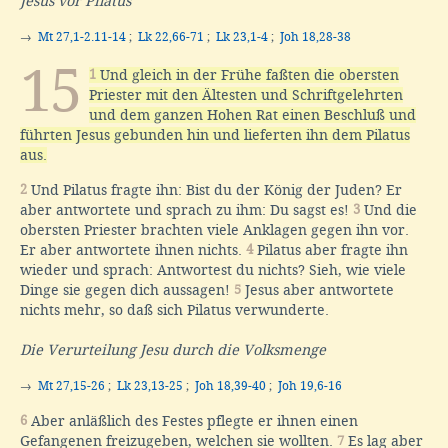
Jesus vor Pilatus
→
Mt 27,1-2.11-14
;
Lk 22,66-71
;
Lk 23,1-4
;
Joh 18,28-38
15
1
Und gleich in der Frühe faßten die obersten
Priester mit den Ältesten und Schriftgelehrten
und dem ganzen Hohen Rat einen Beschluß und
führten Jesus gebunden hin und lieferten ihn dem Pilatus
aus.
2
Und Pilatus fragte ihn: Bist du der König der Juden? Er
aber antwortete und sprach zu ihm: Du sagst es!
3
Und die
obersten Priester brachten viele Anklagen gegen ihn vor.
Er aber antwortete ihnen nichts.
4
Pilatus aber fragte ihn
wieder und sprach: Antwortest du nichts? Sieh, wie viele
Dinge sie gegen dich aussagen!
5
Jesus aber antwortete
nichts mehr, so daß sich Pilatus verwunderte.
Die Verurteilung Jesu durch die Volksmenge
→
Mt 27,15-26
;
Lk 23,13-25
;
Joh 18,39-40
;
Joh 19,6-16
6
Aber anläßlich des Festes pflegte er ihnen einen
Gefangenen freizugeben, welchen sie wollten.
7
Es lag aber