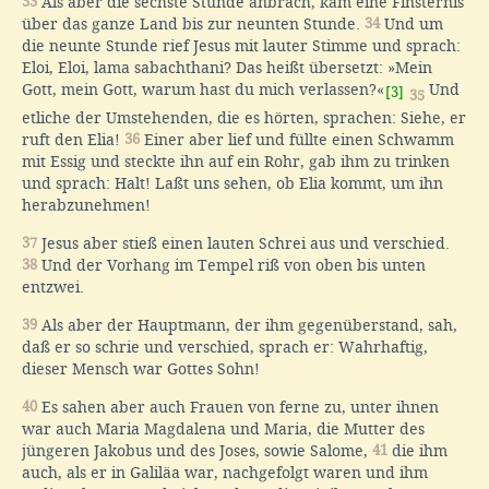
33
Als aber die sechste Stunde anbrach, kam eine Finsternis
über das ganze Land bis zur neunten Stunde.
34
Und um
die neunte Stunde rief Jesus mit lauter Stimme und sprach:
Eloi, Eloi, lama sabachthani? Das heißt übersetzt: »Mein
Gott, mein Gott, warum hast du mich verlassen?«
Und
[3]
35
etliche der Umstehenden, die es hörten, sprachen: Siehe, er
ruft den Elia!
36
Einer aber lief und füllte einen Schwamm
mit Essig und steckte ihn auf ein Rohr, gab ihm zu trinken
und sprach: Halt! Laßt uns sehen, ob Elia kommt, um ihn
herabzunehmen!
37
Jesus aber stieß einen lauten Schrei aus und verschied.
38
Und der Vorhang im Tempel riß von oben bis unten
entzwei.
39
Als aber der Hauptmann, der ihm gegenüberstand, sah,
daß er so schrie und verschied, sprach er: Wahrhaftig,
dieser Mensch war Gottes Sohn!
40
Es sahen aber auch Frauen von ferne zu, unter ihnen
war auch Maria Magdalena und Maria, die Mutter des
jüngeren Jakobus und des Joses, sowie Salome,
41
die ihm
auch, als er in Galiläa war, nachgefolgt waren und ihm