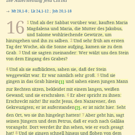
Die Auferstehung Jesu Christi
→
Mt 28,1-8
;
Lk 24,1-12
;
Joh 20,1-18
16
1
Und als der Sabbat vorüber war, kauften Maria
Magdalena und Maria, die Mutter des Jakobus,
und Salome wohlriechende Gewürze, um
hinzugehen und ihn zu salben.
2
Und sehr früh am ersten
Tag der Woche, als die Sonne aufging, kamen sie zu dem
Grab.
3
Und sie sagten zueinander: Wer wälzt uns den Stein
von dem Eingang des Grabes?
4
Und als sie aufblickten, sahen sie, daß der Stein
weggewälzt war. Er war nämlich sehr groß.
5
Und sie
gingen in das Grab hinein
und sahen einen jungen Mann
[1]
zur Rechten sitzen, bekleidet mit einem langen, weißen
Gewand; und sie erschraken.
6
Er aber spricht zu ihnen:
Erschreckt nicht! Ihr sucht Jesus, den Nazarener, den
Gekreuzigten; er ist auferstanden
, er ist nicht hier. Seht
[2]
den Ort, wo sie ihn hingelegt hatten!
7
Aber geht hin, sagt
seinen Jüngern und dem Petrus, daß er euch nach Galiläa
vorangeht. Dort werdet ihr ihn sehen, wie er euch gesagt
hat!
8
Und sie gingen schnell hinaus und flohen von dem