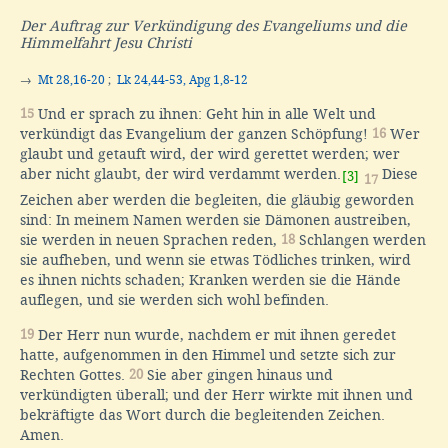
Der Auftrag zur Verkündigung des Evangeliums und die
Himmelfahrt Jesu Christi
→
Mt 28,16-20
;
Lk 24,44-53, Apg 1,8-12
15
Und er sprach zu ihnen: Geht hin in alle Welt und
verkündigt das Evangelium der ganzen Schöpfung!
16
Wer
glaubt und getauft wird, der wird gerettet werden; wer
aber nicht glaubt, der wird verdammt werden.
Diese
[3]
17
Zeichen aber werden die begleiten, die gläubig geworden
sind: In meinem Namen werden sie Dämonen austreiben,
sie werden in neuen Sprachen reden,
18
Schlangen werden
sie aufheben, und wenn sie etwas Tödliches trinken, wird
es ihnen nichts schaden; Kranken werden sie die Hände
auflegen, und sie werden sich wohl befinden.
19
Der Herr nun wurde, nachdem er mit ihnen geredet
hatte, aufgenommen in den Himmel und setzte sich zur
Rechten Gottes.
20
Sie aber gingen hinaus und
verkündigten überall; und der Herr wirkte mit ihnen und
bekräftigte das Wort durch die begleitenden Zeichen.
Amen.