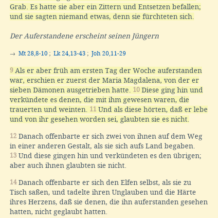
Grab. Es hatte sie aber ein Zittern und Entsetzen befallen;
und sie sagten niemand etwas, denn sie fürchteten sich.
Der Auferstandene erscheint seinen Jüngern
→
Mt 28,8-10
;
Lk 24,13-43
;
Joh 20,11-29
9
Als er aber früh am ersten Tag der Woche auferstanden
war, erschien er zuerst der Maria Magdalena, von der er
sieben Dämonen ausgetrieben hatte.
10
Diese ging hin und
verkündete es denen, die mit ihm gewesen waren, die
trauerten und weinten.
11
Und als diese hörten, daß er lebe
und von ihr gesehen worden sei, glaubten sie es nicht.
12
Danach offenbarte er sich zwei von ihnen auf dem Weg
in einer anderen Gestalt, als sie sich aufs Land begaben.
13
Und diese gingen hin und verkündeten es den übrigen;
aber auch ihnen glaubten sie nicht.
14
Danach offenbarte er sich den Elfen selbst, als sie zu
Tisch saßen, und tadelte ihren Unglauben und die Härte
ihres Herzens, daß sie denen, die ihn auferstanden gesehen
hatten, nicht geglaubt hatten.