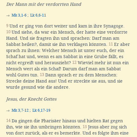
Der Mann mit der verdorrten Hand
→
Mk 3,1-6
;
Lk 6,6-11
9
Und er ging von dort weiter und kam in ihre Synagoge.
10
Und siehe, da war ein Mensch, der hatte eine verdorrte
Hand. Und sie fragten ihn und sprachen: Darf man am
Sabbat heilen?, damit sie ihn verklagen könnten.
11
Er aber
sprach zu ihnen: Welcher Mensch ist unter euch, der ein
Schaf hat und, wenn es am Sabbat in eine Grube fällt, es
nicht ergreift und herauszieht?
12
Wieviel mehr ist nun ein
Mensch wert als ein Schaf! Darum darf man am Sabbat
wohl Gutes tun.
13
Dann sprach er zu dem Menschen:
Strecke deine Hand aus! Und er streckte sie aus, und sie
wurde gesund wie die andere.
Jesus, der Knecht Gottes
→
Mk 3,7-12
;
Lk 6,17-19
14
Da gingen die Pharisäer hinaus und hielten Rat gegen
ihn, wie sie ihn umbringen könnten.
15
Jesus aber zog sich
von dort zurück, als er es bemerkte. Und es folgte ihm eine