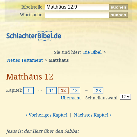
Bibelstelle:
Wortsuche:
Sie sind hier:
Die Bibel
>
Neues Testament
>
Matthäus
Matthäus 12
Kapitel:
···
···
1
11
12
13
28
Übersicht
· Schnellauswahl:
< Vorheriges Kapitel
|
Nächstes Kapitel >
Jesus ist der Herr über den Sabbat