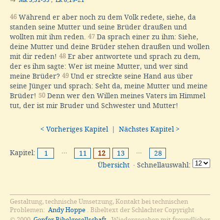
→
Mk 3,31-35
;
Lk 8,19-21
46
Während er aber noch zu dem Volk redete, siehe, da
standen seine Mutter und seine Brüder draußen und
wollten mit ihm reden.
47
Da sprach einer zu ihm: Siehe,
deine Mutter und deine Brüder stehen draußen und wollen
mit dir reden!
48
Er aber antwortete und sprach zu dem,
der es ihm sagte: Wer ist meine Mutter, und wer sind
meine Brüder?
49
Und er streckte seine Hand aus über
seine Jünger und sprach: Seht da, meine Mutter und meine
Brüder!
50
Denn wer den Willen meines Vaters im Himmel
tut, der ist mir Bruder und Schwester und Mutter!
< Vorheriges Kapitel
|
Nächstes Kapitel >
Kapitel:
···
···
1
11
12
13
28
Übersicht
· Schnellauswahl:
Gestaltung, technische Umsetzung, Kontakt bei technischen
Problemen:
Andy Hoppe
. Bibeltext der Schlachter Copyright
© 2000
Genfer Bibelgesellschaft
. Wiedergegeben mit freundlicher