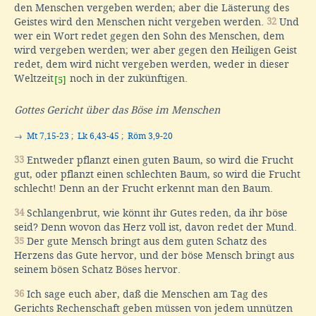
den Menschen vergeben werden; aber die Lästerung des
Geistes wird den Menschen nicht vergeben werden.
32
Und
wer ein Wort redet gegen den Sohn des Menschen, dem
wird vergeben werden; wer aber gegen den Heiligen Geist
redet, dem wird nicht vergeben werden, weder in dieser
Weltzeit
noch in der zukünftigen.
[5]
Gottes Gericht über das Böse im Menschen
→
Mt 7,15-23
;
Lk 6,43-45
;
Röm 3,9-20
33
Entweder pflanzt einen guten Baum, so wird die Frucht
gut, oder pflanzt einen schlechten Baum, so wird die Frucht
schlecht! Denn an der Frucht erkennt man den Baum.
34
Schlangenbrut, wie könnt ihr Gutes reden, da ihr böse
seid? Denn wovon das Herz voll ist, davon redet der Mund.
35
Der gute Mensch bringt aus dem guten Schatz des
Herzens das Gute hervor, und der böse Mensch bringt aus
seinem bösen Schatz Böses hervor.
36
Ich sage euch aber, daß die Menschen am Tag des
Gerichts Rechenschaft geben müssen von jedem unnützen