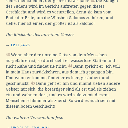
siehe, hier ist einer, der größer ist als Jona!
42
Die Königin
des Südens wird im Gericht auftreten gegen dieses
Geschlecht und wird es verurteilen, denn sie kam vom
Ende der Erde, um die Weisheit Salomos zu hören; und
siehe, hier ist einer, der größer ist als Salomo!
Die Rückkehr des unreinen Geistes
→
Lk 11,24-26
43
Wenn aber der unreine Geist von dem Menschen
ausgefahren ist, so durchzieht er wasserlose Stätten und
sucht Ruhe und findet sie nicht.
44
Dann spricht er: Ich will
in mein Haus zurückkehren, aus dem ich gegangen bin.
Und wenn er kommt, findet er es leer, gesäubert und
geschmückt.
45
Dann geht er hin und nimmt sieben andere
Geister mit sich, die bösartiger sind als er; und sie ziehen
ein und wohnen dort, und es wird zuletzt mit diesem
Menschen schlimmer als zuerst. So wird es auch sein mit
diesem bösen Geschlecht!
Die wahren Verwandten Jesu