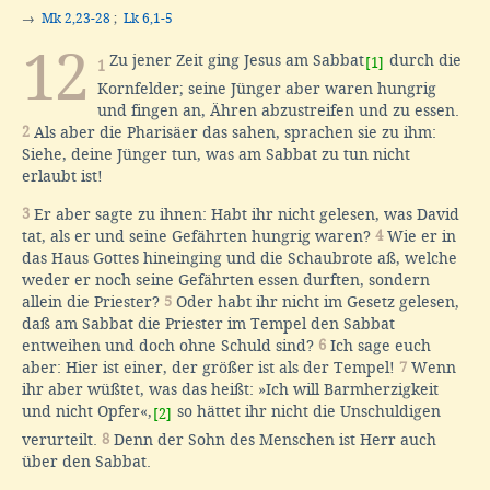
→
Mk 2,23-28
;
Lk 6,1-5
12
Zu jener Zeit ging Jesus am Sabbat
durch die
[1]
1
Kornfelder; seine Jünger aber waren hungrig
und fingen an, Ähren abzustreifen und zu essen.
2
Als aber die Pharisäer das sahen, sprachen sie zu ihm:
Siehe, deine Jünger tun, was am Sabbat zu tun nicht
erlaubt ist!
3
Er aber sagte zu ihnen: Habt ihr nicht gelesen, was David
tat, als er und seine Gefährten hungrig waren?
4
Wie er in
das Haus Gottes hineinging und die Schaubrote aß, welche
weder er noch seine Gefährten essen durften, sondern
allein die Priester?
5
Oder habt ihr nicht im Gesetz gelesen,
daß am Sabbat die Priester im Tempel den Sabbat
entweihen und doch ohne Schuld sind?
6
Ich sage euch
aber: Hier ist einer, der größer ist als der Tempel!
7
Wenn
ihr aber wüßtet, was das heißt: »Ich will Barmherzigkeit
und nicht Opfer«,
so hättet ihr nicht die Unschuldigen
[2]
verurteilt.
8
Denn der Sohn des Menschen ist Herr auch
über den Sabbat.