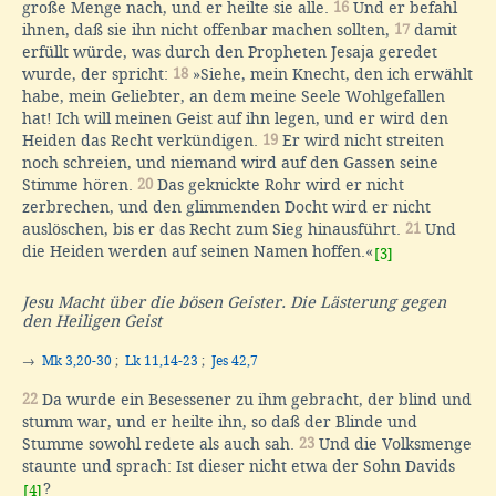
große Menge nach, und er heilte sie alle.
16
Und er befahl
ihnen, daß sie ihn nicht offenbar machen sollten,
17
damit
erfüllt würde, was durch den Propheten Jesaja geredet
wurde, der spricht:
18
»Siehe, mein Knecht, den ich erwählt
habe, mein Geliebter, an dem meine Seele Wohlgefallen
hat! Ich will meinen Geist auf ihn legen, und er wird den
Heiden das Recht verkündigen.
19
Er wird nicht streiten
noch schreien, und niemand wird auf den Gassen seine
Stimme hören.
20
Das geknickte Rohr wird er nicht
zerbrechen, und den glimmenden Docht wird er nicht
auslöschen, bis er das Recht zum Sieg hinausführt.
21
Und
die Heiden werden auf seinen Namen hoffen.«
[3]
Jesu Macht über die bösen Geister. Die Lästerung gegen
den Heiligen Geist
→
Mk 3,20-30
;
Lk 11,14-23
;
Jes 42,7
22
Da wurde ein Besessener zu ihm gebracht, der blind und
stumm war, und er heilte ihn, so daß der Blinde und
Stumme sowohl redete als auch sah.
23
Und die Volksmenge
staunte und sprach: Ist dieser nicht etwa der Sohn Davids
?
[4]