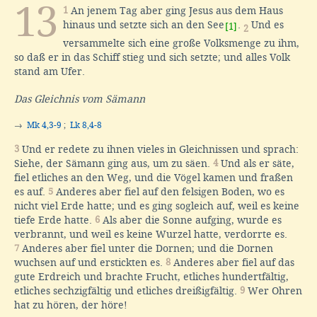
13
1
An jenem Tag aber ging Jesus aus dem Haus
hinaus und setzte sich an den See
.
Und es
[1]
2
versammelte sich eine große Volksmenge zu ihm,
so daß er in das Schiff stieg und sich setzte; und alles Volk
stand am Ufer.
Das Gleichnis vom Sämann
→
Mk 4,3-9
;
Lk 8,4-8
3
Und er redete zu ihnen vieles in Gleichnissen und sprach:
Siehe, der Sämann ging aus, um zu säen.
4
Und als er säte,
fiel etliches an den Weg, und die Vögel kamen und fraßen
es auf.
5
Anderes aber fiel auf den felsigen Boden, wo es
nicht viel Erde hatte; und es ging sogleich auf, weil es keine
tiefe Erde hatte.
6
Als aber die Sonne aufging, wurde es
verbrannt, und weil es keine Wurzel hatte, verdorrte es.
7
Anderes aber fiel unter die Dornen; und die Dornen
wuchsen auf und erstickten es.
8
Anderes aber fiel auf das
gute Erdreich und brachte Frucht, etliches hundertfältig,
etliches sechzigfältig und etliches dreißigfältig.
9
Wer Ohren
hat zu hören, der höre!