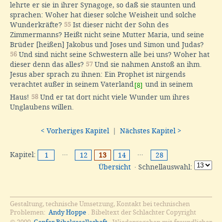
lehrte er sie in ihrer Synagoge, so daß sie staunten und
sprachen: Woher hat dieser solche Weisheit und solche
Wunderkräfte?
55
Ist dieser nicht der Sohn des
Zimmermanns? Heißt nicht seine Mutter Maria, und seine
Brüder [heißen] Jakobus und Joses und Simon und Judas?
56
Und sind nicht seine Schwestern alle bei uns? Woher hat
dieser denn das alles?
57
Und sie nahmen Anstoß an ihm.
Jesus aber sprach zu ihnen: Ein Prophet ist nirgends
verachtet außer in seinem Vaterland
und in seinem
[8]
Haus!
58
Und er tat dort nicht viele Wunder um ihres
Unglaubens willen.
< Vorheriges Kapitel
|
Nächstes Kapitel >
Kapitel:
···
···
1
12
13
14
28
Übersicht
· Schnellauswahl:
Gestaltung, technische Umsetzung, Kontakt bei technischen
Problemen:
Andy Hoppe
. Bibeltext der Schlachter Copyright