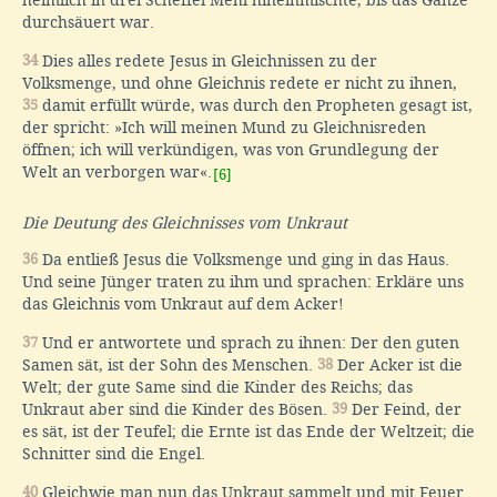
heimlich in drei Scheffel Mehl hineinmischte, bis das Ganze
durchsäuert war.
34
Dies alles redete Jesus in Gleichnissen zu der
Volksmenge, und ohne Gleichnis redete er nicht zu ihnen,
35
damit erfüllt würde, was durch den Propheten gesagt ist,
der spricht: »Ich will meinen Mund zu Gleichnisreden
öffnen; ich will verkündigen, was von Grundlegung der
Welt an verborgen war«.
[6]
Die Deutung des Gleichnisses vom Unkraut
36
Da entließ Jesus die Volksmenge und ging in das Haus.
Und seine Jünger traten zu ihm und sprachen: Erkläre uns
das Gleichnis vom Unkraut auf dem Acker!
37
Und er antwortete und sprach zu ihnen: Der den guten
Samen sät, ist der Sohn des Menschen.
38
Der Acker ist die
Welt; der gute Same sind die Kinder des Reichs; das
Unkraut aber sind die Kinder des Bösen.
39
Der Feind, der
es sät, ist der Teufel; die Ernte ist das Ende der Weltzeit; die
Schnitter sind die Engel.
40
Gleichwie man nun das Unkraut sammelt und mit Feuer