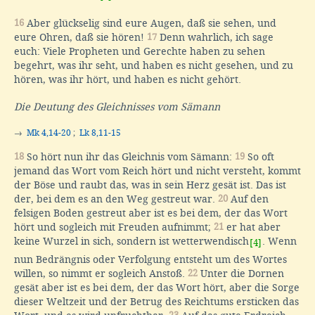
16
Aber glückselig sind eure Augen, daß sie sehen, und
eure Ohren, daß sie hören!
17
Denn wahrlich, ich sage
euch: Viele Propheten und Gerechte haben zu sehen
begehrt, was ihr seht, und haben es nicht gesehen, und zu
hören, was ihr hört, und haben es nicht gehört.
Die Deutung des Gleichnisses vom Sämann
→
Mk 4,14-20
;
Lk 8,11-15
18
So hört nun ihr das Gleichnis vom Sämann:
19
So oft
jemand das Wort vom Reich hört und nicht versteht, kommt
der Böse und raubt das, was in sein Herz gesät ist. Das ist
der, bei dem es an den Weg gestreut war.
20
Auf den
felsigen Boden gestreut aber ist es bei dem, der das Wort
hört und sogleich mit Freuden aufnimmt;
21
er hat aber
keine Wurzel in sich, sondern ist wetterwendisch
. Wenn
[4]
nun Bedrängnis oder Verfolgung entsteht um des Wortes
willen, so nimmt er sogleich Anstoß.
22
Unter die Dornen
gesät aber ist es bei dem, der das Wort hört, aber die Sorge
dieser Weltzeit und der Betrug des Reichtums ersticken das