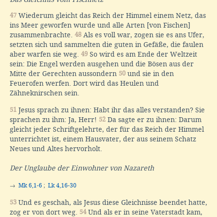
47
Wiederum gleicht das Reich der Himmel einem Netz, das
ins Meer geworfen wurde und alle Arten [von Fischen]
zusammenbrachte.
48
Als es voll war, zogen sie es ans Ufer,
setzten sich und sammelten die guten in Gefäße, die faulen
aber warfen sie weg.
49
So wird es am Ende der Weltzeit
sein: Die Engel werden ausgehen und die Bösen aus der
Mitte der Gerechten aussondern
50
und sie in den
Feuerofen werfen. Dort wird das Heulen und
Zähneknirschen sein.
51
Jesus sprach zu ihnen: Habt ihr das alles verstanden? Sie
sprachen zu ihm: Ja, Herr!
52
Da sagte er zu ihnen: Darum
gleicht jeder Schriftgelehrte, der für das Reich der Himmel
unterrichtet ist, einem Hausvater, der aus seinem Schatz
Neues und Altes hervorholt.
Der Unglaube der Einwohner von Nazareth
→
Mk 6,1-6
;
Lk 4,16-30
53
Und es geschah, als Jesus diese Gleichnisse beendet hatte,
zog er von dort weg.
54
Und als er in seine Vaterstadt kam,