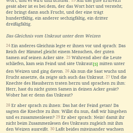
Wort, und es wird unfruchtbar.
23
Auf das gute Erdreich
gesät aber ist es bei dem, der das Wort hört und versteht;
der bringt dann auch Frucht, und der eine trägt
hundertfältig, ein anderer sechzigfältig, ein dritter
dreißigfältig.
Das Gleichnis vom Unkraut unter dem Weizen
24
Ein anderes Gleichnis legte er ihnen vor und sprach: Das
Reich der Himmel gleicht einem Menschen, der guten
Samen auf seinen Acker säte.
25
Während aber die Leute
schliefen, kam sein Feind und säte Unkraut
mitten unter
[5]
den Weizen und ging davon.
26
Als nun die Saat wuchs und
Frucht ansetzte, da zeigte sich auch das Unkraut.
27
Und die
Knechte des Hausherrn traten herzu und sprachen zu ihm:
Herr, hast du nicht guten Samen in deinen Acker gesät?
Woher hat er denn das Unkraut?
28
Er aber sprach zu ihnen: Das hat der Feind getan! Da
sagten die Knechte zu ihm: Willst du nun, daß wir hingehen
und es zusammenlesen?
29
Er aber sprach: Nein! damit ihr
nicht beim Zusammenlesen des Unkrauts zugleich mit ihm
den Weizen ausreißt.
30
Laßt beides miteinander wachsen