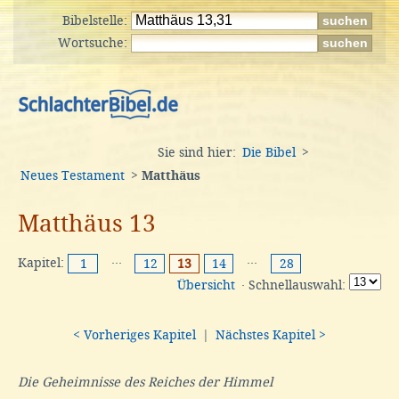
Bibelstelle:
Wortsuche:
Sie sind hier:
Die Bibel
>
Neues Testament
>
Matthäus
Matthäus 13
Kapitel:
···
···
1
12
13
14
28
Übersicht
· Schnellauswahl:
< Vorheriges Kapitel
|
Nächstes Kapitel >
Die Geheimnisse des Reiches der Himmel