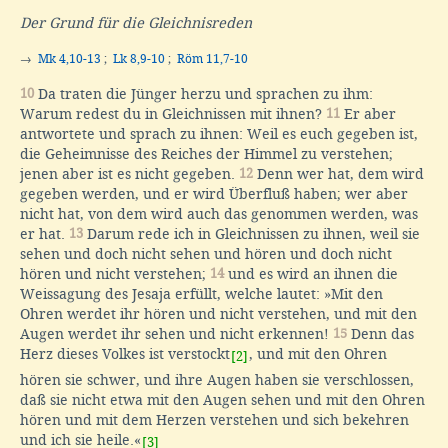
Der Grund für die Gleichnisreden
→
Mk 4,10-13
;
Lk 8,9-10
;
Röm 11,7-10
10
Da traten die Jünger herzu und sprachen zu ihm:
Warum redest du in Gleichnissen mit ihnen?
11
Er aber
antwortete und sprach zu ihnen: Weil es euch gegeben ist,
die Geheimnisse des Reiches der Himmel zu verstehen;
jenen aber ist es nicht gegeben.
12
Denn wer hat, dem wird
gegeben werden, und er wird Überfluß haben; wer aber
nicht hat, von dem wird auch das genommen werden, was
er hat.
13
Darum rede ich in Gleichnissen zu ihnen, weil sie
sehen und doch nicht sehen und hören und doch nicht
hören und nicht verstehen;
14
und es wird an ihnen die
Weissagung des Jesaja erfüllt, welche lautet: »Mit den
Ohren werdet ihr hören und nicht verstehen, und mit den
Augen werdet ihr sehen und nicht erkennen!
15
Denn das
Herz dieses Volkes ist verstockt
, und mit den Ohren
[2]
hören sie schwer, und ihre Augen haben sie verschlossen,
daß sie nicht etwa mit den Augen sehen und mit den Ohren
hören und mit dem Herzen verstehen und sich bekehren
und ich sie heile.«
[3]