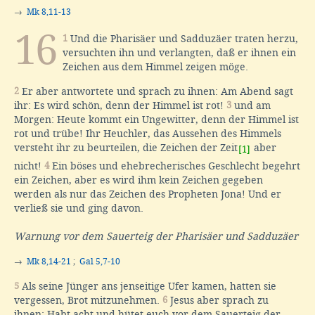
→
Mk 8,11-13
16
1
Und die Pharisäer und Sadduzäer traten herzu,
versuchten ihn und verlangten, daß er ihnen ein
Zeichen aus dem Himmel zeigen möge.
2
Er aber antwortete und sprach zu ihnen: Am Abend sagt
ihr: Es wird schön, denn der Himmel ist rot!
3
und am
Morgen: Heute kommt ein Ungewitter, denn der Himmel ist
rot und trübe! Ihr Heuchler, das Aussehen des Himmels
versteht ihr zu beurteilen, die Zeichen der Zeit
aber
[1]
nicht!
4
Ein böses und ehebrecherisches Geschlecht begehrt
ein Zeichen, aber es wird ihm kein Zeichen gegeben
werden als nur das Zeichen des Propheten Jona! Und er
verließ sie und ging davon.
Warnung vor dem Sauerteig der Pharisäer und Sadduzäer
→
Mk 8,14-21
;
Gal 5,7-10
5
Als seine Jünger ans jenseitige Ufer kamen, hatten sie
vergessen, Brot mitzunehmen.
6
Jesus aber sprach zu
ihnen: Habt acht und hütet euch vor dem Sauerteig der