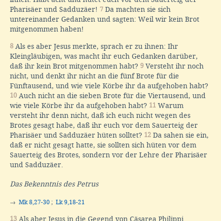
Pharisäer und Sadduzäer!
7
Da machten sie sich
untereinander Gedanken und sagten: Weil wir kein Brot
mitgenommen haben!
8
Als es aber Jesus merkte, sprach er zu ihnen: Ihr
Kleingläubigen, was macht ihr euch Gedanken darüber,
daß ihr kein Brot mitgenommen habt?
9
Versteht ihr noch
nicht, und denkt ihr nicht an die fünf Brote für die
Fünftausend, und wie viele Körbe ihr da aufgehoben habt?
10
Auch nicht an die sieben Brote für die Viertausend, und
wie viele Körbe ihr da aufgehoben habt?
11
Warum
versteht ihr denn nicht, daß ich euch nicht wegen des
Brotes gesagt habe, daß ihr euch vor dem Sauerteig der
Pharisäer und Sadduzäer hüten solltet?
12
Da sahen sie ein,
daß er nicht gesagt hatte, sie sollten sich hüten vor dem
Sauerteig des Brotes, sondern vor der Lehre der Pharisäer
und Sadduzäer.
Das Bekenntnis des Petrus
→
Mk 8,27-30
;
Lk 9,18-21
13
Als aber Jesus in die Gegend von Cäsarea Philippi