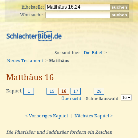
Bibelstelle:
Wortsuche:
Sie sind hier:
Die Bibel
>
Neues Testament
>
Matthäus
Matthäus 16
Kapitel:
···
···
1
15
16
17
28
Übersicht
· Schnellauswahl:
< Vorheriges Kapitel
|
Nächstes Kapitel >
Die Pharisäer und Sadduzäer fordern ein Zeichen