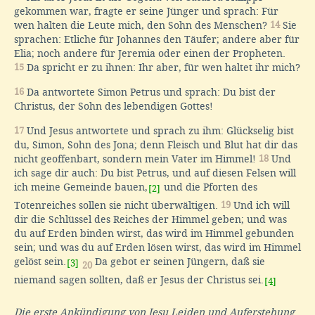
gekommen war, fragte er seine Jünger und sprach: Für
wen halten die Leute mich, den Sohn des Menschen?
14
Sie
sprachen: Etliche für Johannes den Täufer; andere aber für
Elia; noch andere für Jeremia oder einen der Propheten.
15
Da spricht er zu ihnen: Ihr aber, für wen haltet ihr mich?
16
Da antwortete Simon Petrus und sprach: Du bist der
Christus, der Sohn des lebendigen Gottes!
17
Und Jesus antwortete und sprach zu ihm: Glückselig bist
du, Simon, Sohn des Jona; denn Fleisch und Blut hat dir das
nicht geoffenbart, sondern mein Vater im Himmel!
18
Und
ich sage dir auch: Du bist Petrus, und auf diesen Felsen will
ich meine Gemeinde bauen,
und die Pforten des
[2]
Totenreiches sollen sie nicht überwältigen.
19
Und ich will
dir die Schlüssel des Reiches der Himmel geben; und was
du auf Erden binden wirst, das wird im Himmel gebunden
sein; und was du auf Erden lösen wirst, das wird im Himmel
gelöst sein.
Da gebot er seinen Jüngern, daß sie
[3]
20
niemand sagen sollten, daß er Jesus der Christus sei.
[4]
Die erste Ankündigung von Jesu Leiden und Auferstehung