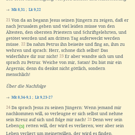
→
Mk 8,31
;
Lk 9,22
21
Von da an begann Jesus seinen Jüngern zu zeigen, daß er
nach Jerusalem gehen und viel leiden müsse von den
Ältesten, den obersten Priestern und Schriftgelehrten, und
getötet werden und am dritten Tag auferweckt werden
müsse.
22
Da nahm Petrus ihn beiseite und fing an, ihm zu
wehren und sprach: Herr, schone dich selbst! Das
widerfahre dir nur nicht!
23
Er aber wandte sich um und
sprach zu Petrus: Weiche von mir, Satan! Du bist mir ein
Ärgernis; denn du denkst nicht göttlich, sondern
menschlich!
Über die Nachfolge
→
Mk 8,34-9,1
;
Lk 9,23-27
24
Da sprach Jesus zu seinen Jüngern: Wenn jemand mir
nachkommen will, so verleugne er sich selbst und nehme
sein Kreuz auf sich und folge mir nach!
25
Denn wer sein
Leben
retten will, der wird es verlieren; wer aber sein
[5]
Leben verliert um meinetwillen, der wird es finden.