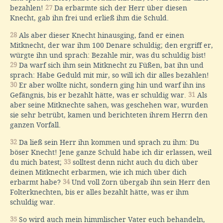
bezahlen!
27
Da erbarmte sich der Herr über diesen
Knecht, gab ihn frei und erließ ihm die Schuld.
28
Als aber dieser Knecht hinausging, fand er einen
Mitknecht, der war ihm 100 Denare schuldig; den ergriff er,
würgte ihn und sprach: Bezahle mir, was du schuldig bist!
29
Da warf sich ihm sein Mitknecht zu Füßen, bat ihn und
sprach: Habe Geduld mit mir, so will ich dir alles bezahlen!
30
Er aber wollte nicht, sondern ging hin und warf ihn ins
Gefängnis, bis er bezahlt hätte, was er schuldig war.
31
Als
aber seine Mitknechte sahen, was geschehen war, wurden
sie sehr betrübt, kamen und berichteten ihrem Herrn den
ganzen Vorfall.
32
Da ließ sein Herr ihn kommen und sprach zu ihm: Du
böser Knecht! Jene ganze Schuld habe ich dir erlassen, weil
du mich batest;
33
solltest denn nicht auch du dich über
deinen Mitknecht erbarmen, wie ich mich über dich
erbarmt habe?
34
Und voll Zorn übergab ihn sein Herr den
Folterknechten, bis er alles bezahlt hätte, was er ihm
schuldig war.
35
So wird auch mein himmlischer Vater euch behandeln,