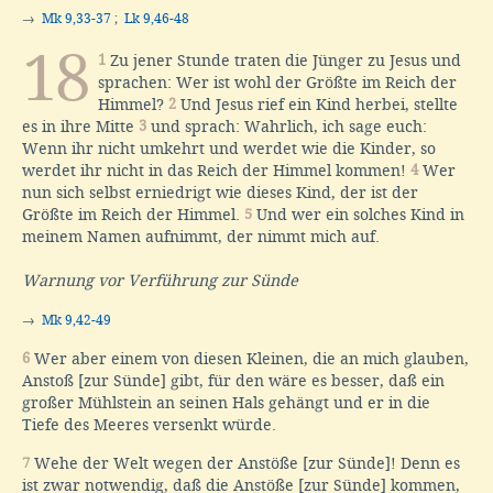
→
Mk 9,33-37
;
Lk 9,46-48
18
1
Zu jener Stunde traten die Jünger zu Jesus und
sprachen: Wer ist wohl der Größte im Reich der
Himmel?
2
Und Jesus rief ein Kind herbei, stellte
es in ihre Mitte
3
und sprach: Wahrlich, ich sage euch:
Wenn ihr nicht umkehrt und werdet wie die Kinder, so
werdet ihr nicht in das Reich der Himmel kommen!
4
Wer
nun sich selbst erniedrigt wie dieses Kind, der ist der
Größte im Reich der Himmel.
5
Und wer ein solches Kind in
meinem Namen aufnimmt, der nimmt mich auf.
Warnung vor Verführung zur Sünde
→
Mk 9,42-49
6
Wer aber einem von diesen Kleinen, die an mich glauben,
Anstoß [zur Sünde] gibt, für den wäre es besser, daß ein
großer Mühlstein an seinen Hals gehängt und er in die
Tiefe des Meeres versenkt würde.
7
Wehe der Welt wegen der Anstöße [zur Sünde]! Denn es
ist zwar notwendig, daß die Anstöße [zur Sünde] kommen,