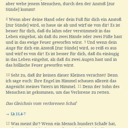
aber wehe jenem Menschen, durch den der Anstoß [zur
Sünde] kommt!
8
Wenn aber deine Hand oder dein Fuß für dich ein Anstoß
[zur Sünde] wird, so haue sie ab und wirf sie von dir! Es ist
besser für dich, daß du lahm oder verstümmelt in das
Leben eingehst, als daß du zwei Hände oder zwei Füße hast
und in das ewige Feuer geworfen wirst.
9
Und wenn dein
Auge für dich ein Anstoß [zur Sünde] wird, so reiß es aus
und wirf es von dir! Es ist besser für dich, daß du einäugig
in das Leben eingehst, als daß du zwei Augen hast und in
das höllische Feuer geworfen wirst.
10
Seht zu, daß ihr keinen dieser Kleinen verachtet! Denn
ich sage euch: Ihre Engel im Himmel schauen allezeit das
Angesicht meines Vaters im Himmel.
11
Denn der Sohn des
Menschen ist gekommen, um das Verlorene zu retten.
Das Gleichnis vom verlorenen Schaf
→
Lk 15,4-7
12
Was meint ihr? Wenn ein Mensch hundert Schafe hat,