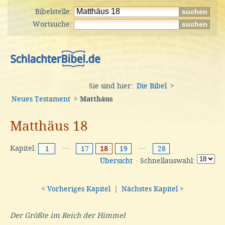
Bibelstelle:
Wortsuche:
Sie sind hier:
Die Bibel
>
Neues Testament
>
Matthäus
Matthäus 18
Kapitel:
···
···
1
17
18
19
28
Übersicht
· Schnellauswahl:
< Vorheriges Kapitel
|
Nächstes Kapitel >
Der Größte im Reich der Himmel