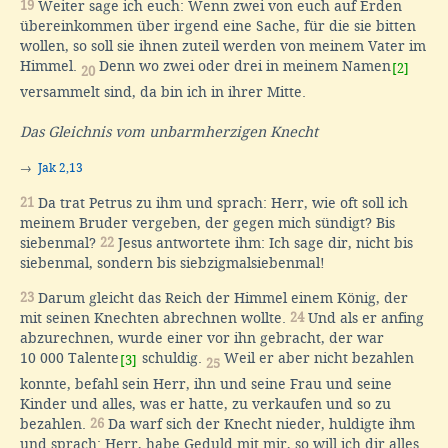
19
Weiter sage ich euch: Wenn zwei von euch auf Erden
übereinkommen über irgend eine Sache, für die sie bitten
wollen, so soll sie ihnen zuteil werden von meinem Vater im
Himmel.
Denn wo zwei oder drei in meinem Namen
[2]
20
versammelt sind, da bin ich in ihrer Mitte.
Das Gleichnis vom unbarmherzigen Knecht
→
Jak 2,13
21
Da trat Petrus zu ihm und sprach: Herr, wie oft soll ich
meinem Bruder vergeben, der gegen mich sündigt? Bis
siebenmal?
22
Jesus antwortete ihm: Ich sage dir, nicht bis
siebenmal, sondern bis siebzigmalsiebenmal!
23
Darum gleicht das Reich der Himmel einem König, der
mit seinen Knechten abrechnen wollte.
24
Und als er anfing
abzurechnen, wurde einer vor ihn gebracht, der war
10 000 Talente
schuldig.
Weil er aber nicht bezahlen
[3]
25
konnte, befahl sein Herr, ihn und seine Frau und seine
Kinder und alles, was er hatte, zu verkaufen und so zu
bezahlen.
26
Da warf sich der Knecht nieder, huldigte ihm
und sprach: Herr, habe Geduld mit mir, so will ich dir alles