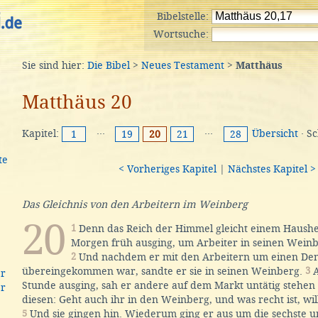
Bibelstelle:
Wortsuche:
Sie sind hier:
Die Bibel
>
Neues Testament
>
Matthäus
Matthäus 20
Kapitel:
···
···
Übersicht
· S
1
19
20
21
28
te
< Vorheriges Kapitel
|
Nächstes Kapitel >
Das Gleichnis von den Arbeitern im Weinberg
20
1
Denn das Reich der Himmel gleicht einem Haush
Morgen früh ausging, um Arbeiter in seinen Weinbe
2
Und nachdem er mit den Arbeitern um einen Den
übereingekommen war, sandte er sie in seinen Weinberg.
3
A
er
Stunde ausging, sah er andere auf dem Markt untätig stehen
er
diesen: Geht auch ihr in den Weinberg, und was recht ist, wil
5
Und sie gingen hin. Wiederum ging er aus um die sechste 