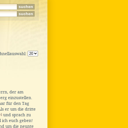
chnellauswahl:
errn, der am
rg einzustellen.
ar für den Tag
ls er um die dritte
4
und sprach zu
l ich euch geben!
und um die neunte