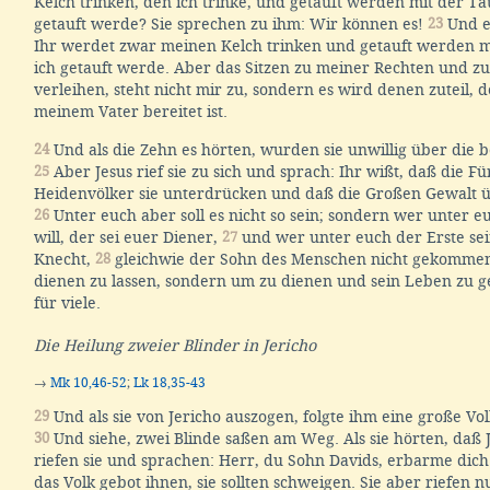
Kelch trinken, den ich trinke, und getauft werden mit der Ta
getauft werde? Sie sprechen zu ihm: Wir können es!
23
Und er
Ihr werdet zwar meinen Kelch trinken und getauft werden m
ich getauft werde. Aber das Sitzen zu meiner Rechten und z
verleihen, steht nicht mir zu, sondern es wird denen zuteil, 
meinem Vater bereitet ist.
24
Und als die Zehn es hörten, wurden sie unwillig über die 
25
Aber Jesus rief sie zu sich und sprach: Ihr wißt, daß die Fü
Heidenvölker sie unterdrücken und daß die Großen Gewalt ü
26
Unter euch aber soll es nicht so sein; sondern wer unter 
will, der sei euer Diener,
27
und wer unter euch der Erste sein
Knecht,
28
gleichwie der Sohn des Menschen nicht gekommen 
dienen zu lassen, sondern um zu dienen und sein Leben zu g
für viele.
Die Heilung zweier Blinder in Jericho
→
Mk 10,46-52
;
Lk 18,35-43
29
Und als sie von Jericho auszogen, folgte ihm eine große V
30
Und siehe, zwei Blinde saßen am Weg. Als sie hörten, daß 
riefen sie und sprachen: Herr, du Sohn Davids, erbarme dic
das Volk gebot ihnen, sie sollten schweigen. Sie aber riefen