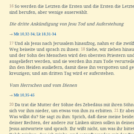
16
So werden die Letzten die Ersten und die Ersten die Letzte
sind berufen, aber wenige auserwählt.
Die dritte Ankündigung von Jesu Tod und Auferstehung
→
Mk 10,32-34
;
Lk 18,31-34
17
Und als Jesus nach Jerusalem hinaufzog, nahm er die zwöl
Weg beiseite und sprach zu ihnen:
18
Siehe, wir ziehen hinau
und der Sohn des Menschen wird den obersten Priestern und
ausgeliefert werden, und sie werden ihn zum Tode verurtei
ihn den Heiden ausliefern, damit diese ihn verspotten und g
kreuzigen; und am dritten Tag wird er auferstehen.
Vom Herrschen und vom Dienen
→
Mk 10,35-45
20
Da trat die Mutter der Söhne des Zebedäus mit ihren Söh
sich vor ihm nieder, um etwas von ihm zu erbitten.
21
Er aber
Was willst du? Sie sagt zu ihm: Sprich, daß diese meine beid
deiner Rechten, der andere zur Linken sitzen sollen in dein
Jesus antwortete und sprach: Ihr wißt nicht, um was ihr bitte