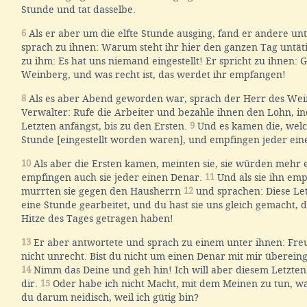
Stunde und tat dasselbe.
6
Als er aber um die elfte Stunde ausging, fand er andere un
sprach zu ihnen: Warum steht ihr hier den ganzen Tag untät
zu ihm: Es hat uns niemand eingestellt! Er spricht zu ihnen: 
Weinberg, und was recht ist, das werdet ihr empfangen!
8
Als es aber Abend geworden war, sprach der Herr des Wei
Verwalter: Rufe die Arbeiter und bezahle ihnen den Lohn, i
Letzten anfängst, bis zu den Ersten.
9
Und es kamen die, welc
Stunde [eingestellt worden waren], und empfingen jeder ein
10
Als aber die Ersten kamen, meinten sie, sie würden mehr
empfingen auch sie jeder einen Denar.
11
Und als sie ihn em
murrten sie gegen den Hausherrn
12
und sprachen: Diese Le
eine Stunde gearbeitet, und du hast sie uns gleich gemacht, d
Hitze des Tages getragen haben!
13
Er aber antwortete und sprach zu einem unter ihnen: Freu
nicht unrecht. Bist du nicht um einen Denar mit mir übere
14
Nimm das Deine und geh hin! Ich will aber diesem Letzten 
dir.
15
Oder habe ich nicht Macht, mit dem Meinen zu tun, was 
du darum neidisch, weil ich gütig bin?