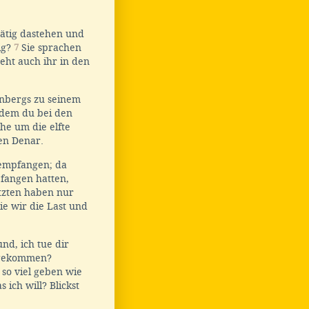
tätig dastehen und
ig?
7
Sie sprachen
Geht auch ihr in den
nbergs zu seinem
ndem du bei den
he um die elfte
en Denar.
 empfangen; da
pfangen hatten,
tzten haben nur
ie wir die Last und
nd, ich tue dir
ingekommen?
so viel geben wie
ich will? Blickst