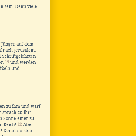
n sein. Denn viele
f Jünger auf dem
f nach Jerusalem,
 Schriftgelehrten
len
19
und werden
eißeln und
nen zu ihm und warf
 sprach zu ihr:
en Söhne einer zu
em Reich!
22
Aber
t! Könnt ihr den