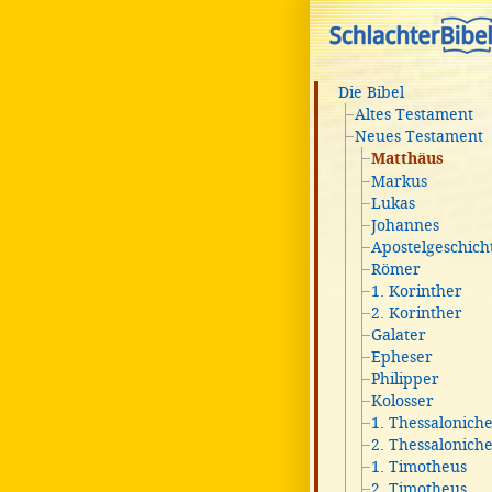
Die Bibel
Altes Testament
Neues Testament
Matthäus
Markus
Lukas
Johannes
Apostelgeschich
Römer
1. Korinther
2. Korinther
Galater
Epheser
Philipper
Kolosser
1. Thessalonich
2. Thessalonich
1. Timotheus
2. Timotheus