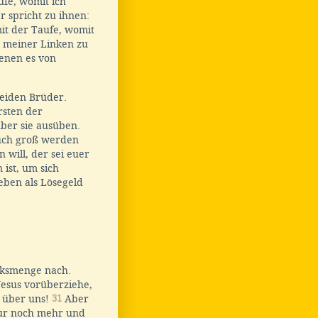
ufe, womit ich
 spricht zu ihnen:
it der Taufe, womit
u meiner Linken zu
denen es von
beiden Brüder.
rsten der
ber sie ausüben.
euch groß werden
 will, der sei euer
ist, um sich
eben als Lösegeld
olksmenge nach.
Jesus vorüberziehe,
h über uns!
31
Aber
 nur noch mehr und