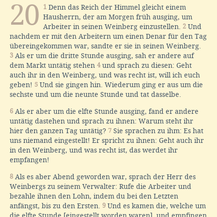
20
1
Denn das Reich der Himmel gleicht einem
Hausherrn, der am Morgen früh ausging, um
Arbeiter in seinen Weinberg einzustellen.
2
Und
nachdem er mit den Arbeitern um einen Denar für den Tag
übereingekommen war, sandte er sie in seinen Weinberg.
3
Als er um die dritte Stunde ausging, sah er andere auf
dem Markt untätig stehen
4
und sprach zu diesen: Geht
auch ihr in den Weinberg, und was recht ist, will ich euch
geben!
5
Und sie gingen hin. Wiederum ging er aus um die
sechste und um die neunte Stunde und tat dasselbe.
6
Als er aber um die elfte Stunde ausging, fand er andere
untätig dastehen und sprach zu ihnen: Warum steht ihr
hier den ganzen Tag untätig?
7
Sie sprachen zu ihm: Es hat
uns niemand eingestellt! Er spricht zu ihnen: Geht auch ihr
in den Weinberg, und was recht ist, das werdet ihr
empfangen!
8
Als es aber Abend geworden war, sprach der Herr des
Weinbergs zu seinem Verwalter: Rufe die Arbeiter und
bezahle ihnen den Lohn, indem du bei den Letzten
anfängst, bis zu den Ersten.
9
Und es kamen die, welche um
die elfte Stunde [eingestellt worden waren], und empfingen