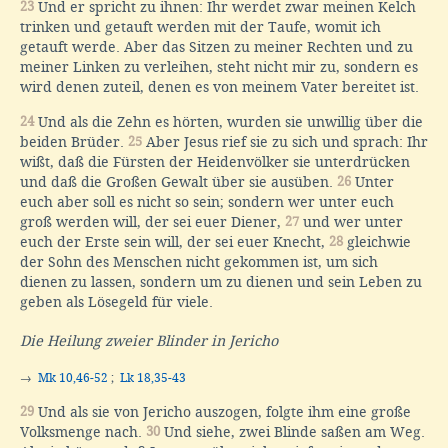
23
Und er spricht zu ihnen: Ihr werdet zwar meinen Kelch
trinken und getauft werden mit der Taufe, womit ich
getauft werde. Aber das Sitzen zu meiner Rechten und zu
meiner Linken zu verleihen, steht nicht mir zu, sondern es
wird denen zuteil, denen es von meinem Vater bereitet ist.
24
Und als die Zehn es hörten, wurden sie unwillig über die
beiden Brüder.
25
Aber Jesus rief sie zu sich und sprach: Ihr
wißt, daß die Fürsten der Heidenvölker sie unterdrücken
und daß die Großen Gewalt über sie ausüben.
26
Unter
euch aber soll es nicht so sein; sondern wer unter euch
groß werden will, der sei euer Diener,
27
und wer unter
euch der Erste sein will, der sei euer Knecht,
28
gleichwie
der Sohn des Menschen nicht gekommen ist, um sich
dienen zu lassen, sondern um zu dienen und sein Leben zu
geben als Lösegeld für viele.
Die Heilung zweier Blinder in Jericho
→
Mk 10,46-52
;
Lk 18,35-43
29
Und als sie von Jericho auszogen, folgte ihm eine große
Volksmenge nach.
30
Und siehe, zwei Blinde saßen am Weg.