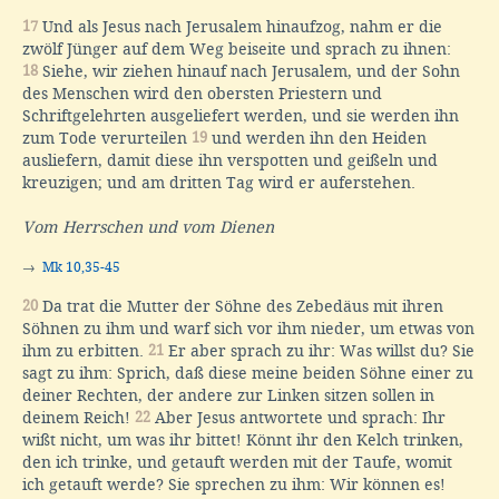
17
Und als Jesus nach Jerusalem hinaufzog, nahm er die
zwölf Jünger auf dem Weg beiseite und sprach zu ihnen:
18
Siehe, wir ziehen hinauf nach Jerusalem, und der Sohn
des Menschen wird den obersten Priestern und
Schriftgelehrten ausgeliefert werden, und sie werden ihn
zum Tode verurteilen
19
und werden ihn den Heiden
ausliefern, damit diese ihn verspotten und geißeln und
kreuzigen; und am dritten Tag wird er auferstehen.
Vom Herrschen und vom Dienen
→
Mk 10,35-45
20
Da trat die Mutter der Söhne des Zebedäus mit ihren
Söhnen zu ihm und warf sich vor ihm nieder, um etwas von
ihm zu erbitten.
21
Er aber sprach zu ihr: Was willst du? Sie
sagt zu ihm: Sprich, daß diese meine beiden Söhne einer zu
deiner Rechten, der andere zur Linken sitzen sollen in
deinem Reich!
22
Aber Jesus antwortete und sprach: Ihr
wißt nicht, um was ihr bittet! Könnt ihr den Kelch trinken,
den ich trinke, und getauft werden mit der Taufe, womit
ich getauft werde? Sie sprechen zu ihm: Wir können es!