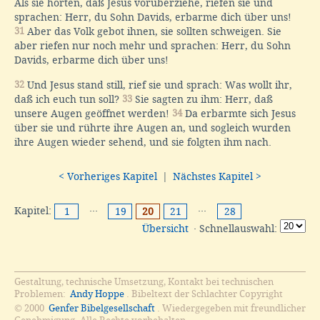
Als sie hörten, daß Jesus vorüberziehe, riefen sie und
sprachen: Herr, du Sohn Davids, erbarme dich über uns!
31
Aber das Volk gebot ihnen, sie sollten schweigen. Sie
aber riefen nur noch mehr und sprachen: Herr, du Sohn
Davids, erbarme dich über uns!
32
Und Jesus stand still, rief sie und sprach: Was wollt ihr,
daß ich euch tun soll?
33
Sie sagten zu ihm: Herr, daß
unsere Augen geöffnet werden!
34
Da erbarmte sich Jesus
über sie und rührte ihre Augen an, und sogleich wurden
ihre Augen wieder sehend, und sie folgten ihm nach.
< Vorheriges Kapitel
|
Nächstes Kapitel >
Kapitel:
···
···
1
19
20
21
28
Übersicht
· Schnellauswahl:
Gestaltung, technische Umsetzung, Kontakt bei technischen
Problemen:
Andy Hoppe
. Bibeltext der Schlachter Copyright
© 2000
Genfer Bibelgesellschaft
. Wiedergegeben mit freundlicher