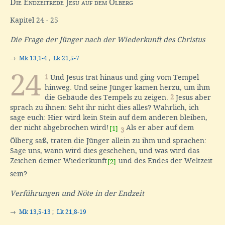
Die Endzeitrede Jesu auf dem Ölberg
Kapitel 24 - 25
Die Frage der Jünger nach der Wiederkunft des Christus
→
Mk 13,1-4
;
Lk 21,5-7
24
1
Und Jesus trat hinaus und ging vom Tempel
hinweg. Und seine Jünger kamen herzu, um ihm
die Gebäude des Tempels zu zeigen.
2
Jesus aber
sprach zu ihnen: Seht ihr nicht dies alles? Wahrlich, ich
sage euch: Hier wird kein Stein auf dem anderen bleiben,
der nicht abgebrochen wird!
Als er aber auf dem
[1]
3
Ölberg saß, traten die Jünger allein zu ihm und sprachen:
Sage uns, wann wird dies geschehen, und was wird das
Zeichen deiner Wiederkunft
und des Endes der Weltzeit
[2]
sein?
Verführungen und Nöte in der Endzeit
→
Mk 13,5-13
;
Lk 21,8-19