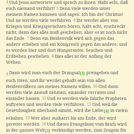
4
Und Jesus antwortete und sprach zu ihnen: Habt acht, daß
euch niemand verführt!
5
Denn viele werden unter
meinem Namen kommen und sagen: Ich bin der Christus!
Und sie werden viele verführen.
6
Ihr werdet aber von
Kriegen und Kriegsgerüchten hören; habt acht, erschreckt
nicht; denn dies alles muß geschehen; aber es ist noch nicht
das Ende.
7
Denn ein Heidenvolk wird sich gegen das
andere erheben und ein Königreich gegen das andere; und
es werden hier und dort Hungersnöte, Seuchen und
Erdbeben geschehen.
8
Dies alles ist der Anfang der
Wehen.
Dann wird man euch der Drangsal
preisgeben und
[3]
9
euch töten; und ihr werdet gehaßt sein von allen
Heidenvölkern um meines Namens willen.
10
Und dann
werden viele Anstoß nehmen, einander verraten und
einander hassen.
11
Und es werden viele falsche Propheten
auftreten und werden viele verführen.
12
Und weil die
Gesetzlosigkeit überhand nimmt, wird die Liebe
in vielen
[4]
erkalten.
13
Wer aber ausharrt bis ans Ende, der wird
gerettet werden.
14
Und dieses Evangelium vom Reich wird
in der ganzen Welt
verkündigt werden, zum Zeugnis für
[5]