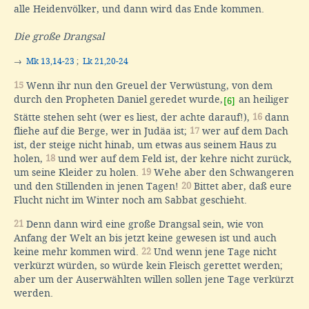
alle Heidenvölker, und dann wird das Ende kommen.
Die große Drangsal
→
Mk 13,14-23
;
Lk 21,20-24
15
Wenn ihr nun den Greuel der Verwüstung, von dem
durch den Propheten Daniel geredet wurde,
an heiliger
[6]
Stätte stehen seht (wer es liest, der achte darauf!),
16
dann
fliehe auf die Berge, wer in Judäa ist;
17
wer auf dem Dach
ist, der steige nicht hinab, um etwas aus seinem Haus zu
holen,
18
und wer auf dem Feld ist, der kehre nicht zurück,
um seine Kleider zu holen.
19
Wehe aber den Schwangeren
und den Stillenden in jenen Tagen!
20
Bittet aber, daß eure
Flucht nicht im Winter noch am Sabbat geschieht.
21
Denn dann wird eine große Drangsal sein, wie von
Anfang der Welt an bis jetzt keine gewesen ist und auch
keine mehr kommen wird.
22
Und wenn jene Tage nicht
verkürzt würden, so würde kein Fleisch gerettet werden;
aber um der Auserwählten willen sollen jene Tage verkürzt
werden.