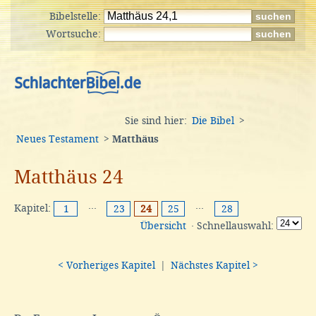
Bibelstelle:
Wortsuche:
Sie sind hier:
Die Bibel
>
Neues Testament
>
Matthäus
Matthäus 24
Kapitel:
···
···
1
23
24
25
28
Übersicht
· Schnellauswahl:
< Vorheriges Kapitel
|
Nächstes Kapitel >