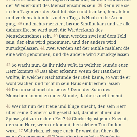
der Wiederkunft des Menschensohnes sein.
38
Denn wie sie
in den Tagen vor der Sintflut aßen und tranken, heirateten
und verheirateten bis zu dem Tag, als Noah in die Arche
ging,
39
und nichts merkten, bis die Sintflut kam und sie alle
dahinraffte, so wird auch die Wiederkunft des
Menschensohnes sein.
40
Dann werden zwei auf dem Feld
sein; der eine wird genommen, und der andere wird
zurückgelassen.
41
Zwei werden auf der Mühle mahlen; die
eine wird genommen, und die andere wird zurückgelassen.
42
So wacht nun, da ihr nicht wißt, in welcher Stunde euer
Herr kommt!
43
Das aber erkennt: Wenn der Hausherr
wüßte, in welcher Nachtstunde der Dieb käme, so würde er
wohl wachen und nicht in sein Haus einbrechen lassen.
44
Darum seid auch ihr bereit! Denn der Sohn des
Menschen kommt zu einer Stunde, da ihr es nicht meint.
45
Wer ist nun der treue und kluge Knecht, den sein Herr
über seine Dienerschaft gesetzt hat, damit er ihnen die
Speise gibt zur rechten Zeit?
46
Glückselig ist jener Knecht,
den sein Herr, wenn er kommt, bei solchem Tun finden
wird.
47
Wahrlich, ich sage euch: Er wird ihn über alle
seine Güter setzen.
48
Wenn aber jener böse Knecht in