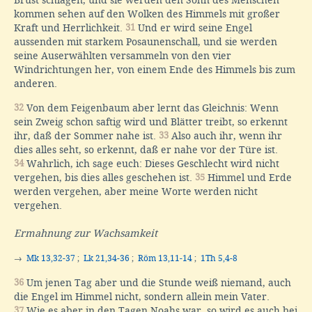
Brust schlagen, und sie werden den Sohn des Menschen
kommen sehen auf den Wolken des Himmels mit großer
Kraft und Herrlichkeit.
31
Und er wird seine Engel
aussenden mit starkem Posaunenschall, und sie werden
seine Auserwählten versammeln von den vier
Windrichtungen her, von einem Ende des Himmels bis zum
anderen.
32
Von dem Feigenbaum aber lernt das Gleichnis: Wenn
sein Zweig schon saftig wird und Blätter treibt, so erkennt
ihr, daß der Sommer nahe ist.
33
Also auch ihr, wenn ihr
dies alles seht, so erkennt, daß er nahe vor der Türe ist.
34
Wahrlich, ich sage euch: Dieses Geschlecht wird nicht
vergehen, bis dies alles geschehen ist.
35
Himmel und Erde
werden vergehen, aber meine Worte werden nicht
vergehen.
Ermahnung zur Wachsamkeit
→
Mk 13,32-37
;
Lk 21,34-36
;
Röm 13,11-14
;
1Th 5,4-8
36
Um jenen Tag aber und die Stunde weiß niemand, auch
die Engel im Himmel nicht, sondern allein mein Vater.
37
Wie es aber in den Tagen Noahs war, so wird es auch bei