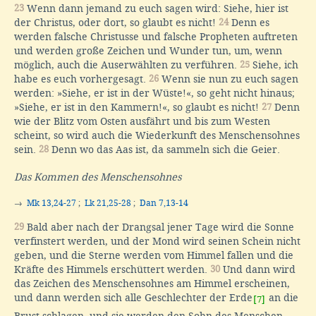
23
Wenn dann jemand zu euch sagen wird: Siehe, hier ist
der Christus, oder dort, so glaubt es nicht!
24
Denn es
werden falsche Christusse und falsche Propheten auftreten
und werden große Zeichen und Wunder tun, um, wenn
möglich, auch die Auserwählten zu verführen.
25
Siehe, ich
habe es euch vorhergesagt.
26
Wenn sie nun zu euch sagen
werden: »Siehe, er ist in der Wüste!«, so geht nicht hinaus;
»Siehe, er ist in den Kammern!«, so glaubt es nicht!
27
Denn
wie der Blitz vom Osten ausfährt und bis zum Westen
scheint, so wird auch die Wiederkunft des Menschensohnes
sein.
28
Denn wo das Aas ist, da sammeln sich die Geier.
Das Kommen des Menschensohnes
→
Mk 13,24-27
;
Lk 21,25-28
;
Dan 7,13-14
29
Bald aber nach der Drangsal jener Tage wird die Sonne
verfinstert werden, und der Mond wird seinen Schein nicht
geben, und die Sterne werden vom Himmel fallen und die
Kräfte des Himmels erschüttert werden.
30
Und dann wird
das Zeichen des Menschensohnes am Himmel erscheinen,
und dann werden sich alle Geschlechter der Erde
an die
[7]