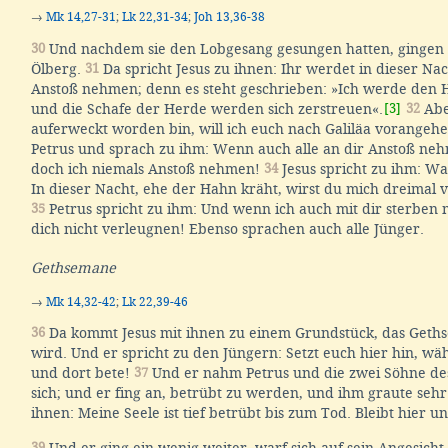
→
Mk 14,27-31
;
Lk 22,31-34
;
Joh 13,36-38
30
Und nachdem sie den Lobgesang gesungen hatten, gingen 
Ölberg.
31
Da spricht Jesus zu ihnen: Ihr werdet in dieser Nac
Anstoß nehmen; denn es steht geschrieben: »Ich werde den H
und die Schafe der Herde werden sich zerstreuen«.
[3]
32
Abe
auferweckt worden bin, will ich euch nach Galiläa vorangeh
Petrus und sprach zu ihm: Wenn auch alle an dir Anstoß ne
doch ich niemals Anstoß nehmen!
34
Jesus spricht zu ihm: Wah
In dieser Nacht, ehe der Hahn kräht, wirst du mich dreimal 
35
Petrus spricht zu ihm: Und wenn ich auch mit dir sterben
dich nicht verleugnen! Ebenso sprachen auch alle Jünger.
Gethsemane
→
Mk 14,32-42
;
Lk 22,39-46
36
Da kommt Jesus mit ihnen zu einem Grundstück, das Get
wird. Und er spricht zu den Jüngern: Setzt euch hier hin, w
und dort bete!
37
Und er nahm Petrus und die zwei Söhne de
sich; und er fing an, betrübt zu werden, und ihm graute seh
ihnen: Meine Seele ist tief betrübt bis zum Tod. Bleibt hier u
39