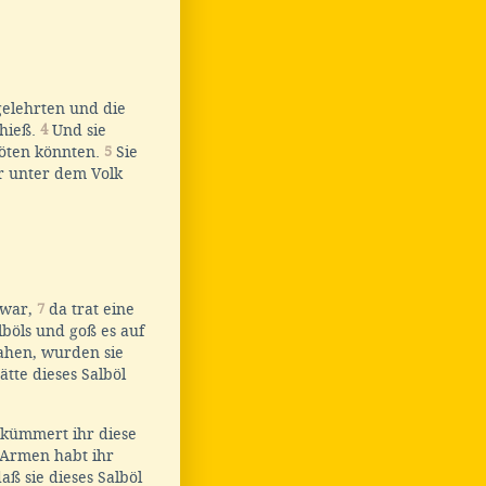
gelehrten und die
 hieß.
4
Und sie
 töten könnten.
5
Sie
r unter dem Volk
 war,
7
da trat eine
lböls und goß es auf
sahen, wurden sie
tte dieses Salböl
ekümmert ihr diese
Armen habt ihr
aß sie dieses Salböl