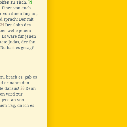
lfen zu Tisch.
[2]
: Einer von euch
 von ihnen fing an,
d sprach: Der mit
24
Der Sohn des
aber wehe jenem
 Es wäre für jenen
ete Judas, der ihn
 Du hast es gesagt!
n, brach es, gab es
d er nahm den
lle daraus!
28
Denn
sen wird zur
 jetzt an von
em Tag, da ich es