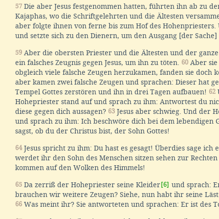
57
Die aber Jesus festgenommen hatten, führten ihn ab zu d
Kajaphas, wo die Schriftgelehrten und die Ältesten versamm
aber folgte ihnen von ferne bis zum Hof des Hohenpriesters. 
und setzte sich zu den Dienern, um den Ausgang [der Sache]
59
Aber die obersten Priester und die Ältesten und der ganz
ein falsches Zeugnis gegen Jesus, um ihn zu töten.
60
Aber sie
obgleich viele falsche Zeugen herzukamen, fanden sie doch k
aber kamen zwei falsche Zeugen und sprachen: Dieser hat ge
Tempel Gottes zerstören und ihn in drei Tagen aufbauen!
62
Hohepriester stand auf und sprach zu ihm: Antwortest du nic
diese gegen dich aussagen?
63
Jesus aber schwieg. Und der H
und sprach zu ihm: Ich beschwöre dich bei dem lebendigen G
sagst, ob du der Christus bist, der Sohn Gottes!
64
Jesus spricht zu ihm: Du hast es gesagt! Überdies sage ich 
werdet ihr den Sohn des Menschen sitzen sehen zur Rechten
kommen auf den Wolken des Himmels!
65
Da zerriß der Hohepriester seine Kleider
[6]
und sprach: Er
brauchen wir weitere Zeugen? Siehe, nun habt ihr seine Läs
66
Was meint ihr? Sie antworteten und sprachen: Er ist des T