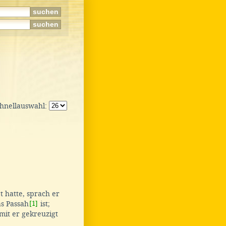
chnellauswahl:
t hatte, sprach er
as Passah
[1]
ist;
mit er gekreuzigt