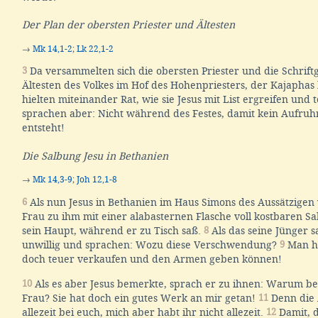
Der Plan der obersten Priester und Ältesten
→
Mk 14,1-2
;
Lk 22,1-2
3
Da versammelten sich die obersten Priester und die Schrift
Ältesten des Volkes im Hof des Hohenpriesters, der Kajaphas
hielten miteinander Rat, wie sie Jesus mit List ergreifen und
sprachen aber: Nicht während des Festes, damit kein Aufruh
entsteht!
Die Salbung Jesu in Bethanien
→
Mk 14,3-9
;
Joh 12,1-8
6
Als nun Jesus in Bethanien im Haus Simons des Aussätzigen
Frau zu ihm mit einer alabasternen Flasche voll kostbaren Sa
sein Haupt, während er zu Tisch saß.
8
Als das seine Jünger 
unwillig und sprachen: Wozu diese Verschwendung?
9
Man hä
doch teuer verkaufen und den Armen geben können!
10
Als es aber Jesus bemerkte, sprach er zu ihnen: Warum b
Frau? Sie hat doch ein gutes Werk an mir getan!
11
Denn die 
allezeit bei euch, mich aber habt ihr nicht allezeit.
12
Damit, d