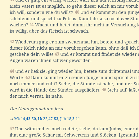
Und er ging ein wenig weiter, warf sich auf sein Angesicht
Mein Vater! Ist es möglich, so gehe dieser Kelch an mir vorüb
ich will, sondern wie du willst!
40
Und er kommt zu den Jünger
schlafend und spricht zu Petrus: Könnt ihr also nicht
eine
Stun
wachen?
41
Wacht und betet, damit ihr nicht in Versuchung
ist willig, aber das Fleisch ist schwach.
42
Wiederum ging er zum zweitenmal hin, betete und sprach
dieser Kelch nicht an mir vorübergehen kann, ohne daß ich ih
geschehe dein Wille!
43
Und er kommt und findet sie wieder 
Augen waren ihnen schwer geworden.
44
Und er ließ sie, ging wieder hin, betete zum drittenmal un
Worte.
45
Dann kommt er zu seinen Jüngern und spricht zu ih
noch immer und ruht? Siehe, die Stunde ist nahe, und der 
wird in die Hände der Sünder ausgeliefert.
46
Steht auf, laßt
der mich verrät, ist nahe.
Die Gefangennahme Jesu
→
Mk 14,43-50
;
Lk 22,47-53
;
Joh 18,3-11
47
Und während er noch redete, siehe, da kam Judas, einer d
ihm eine große Schar mit Schwertern und Stöcken, [gesandt]