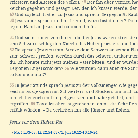
Priestern und Ältesten des Volkes.
48
Der ihn aber verriet, ha
Zeichen gegeben und gesagt: Der, den ich küssen werde, der is
49
Und sogleich trat er zu Jesus und sprach: Sei gegrüßt, Rabb
50
Jesus aber sprach zu ihm: Freund, wozu bist du hier? Da tr
legten Hand an Jesus und nahmen ihn fest.
51
Und siehe, einer von denen, die bei Jesus waren, streckte 
sein Schwert, schlug den Knecht des Hohenpriesters und hie
52
Da sprach Jesus zu ihm: Stecke dein Schwert an seinen Plat
zum Schwert greifen, werden durch das Schwert umkomme
du, ich könnte nicht jetzt meinen Vater bitten, und er würde
Legionen Engel schicken?
54
Wie würden dann aber die Schrif
so kommen muß?
55
In jener Stunde sprach Jesus zu der Volksmenge: Wie geg
seid ihr ausgezogen mit Schwertern und Stöcken, um mich zu
bin ich bei euch im Tempel gesessen und habe gelehrt, und i
ergriffen.
56
Das alles aber ist geschehen, damit die Schrifte
erfüllt würden. – Da verließen ihn alle Jünger und flohen.
Jesus vor dem Hohen Rat
→
Mk 14,53-65
;
Lk 22,54.63-71
;
Joh 18,12-13.19-24