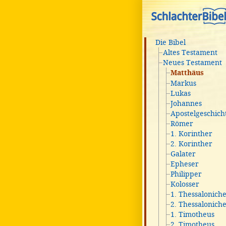
Die Bibel
Altes Testament
Neues Testament
Matthäus
Markus
Lukas
Johannes
Apostelgeschich
Römer
1. Korinther
2. Korinther
Galater
Epheser
Philipper
Kolosser
1. Thessalonich
2. Thessalonich
1. Timotheus
2. Timotheus