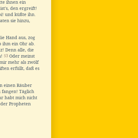
tte ihnen ein
t's, den ergreift!
i! und küßte ihn.
aten sie hinzu,
die Hand aus, zog
b ihm ein Ohr ab.
z! Denn alle, die
n!
53
Oder meinst
 mir mehr als zwölf
ten erfüllt, daß es
en einen Räuber
 fangen! Täglich
hr habt mich nicht
n der Propheten