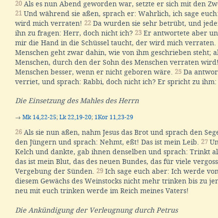
20
Als es nun Abend geworden war, setzte er sich mit den Zwö
21
Und während sie aßen, sprach er: Wahrlich, ich sage euch
wird mich verraten!
22
Da wurden sie sehr betrübt, und jeder
ihn zu fragen: Herr, doch nicht ich?
23
Er antwortete aber un
mir die Hand in die Schüssel taucht, der wird mich verraten.
Menschen geht zwar dahin, wie von ihm geschrieben steht; 
Menschen, durch den der Sohn des Menschen verraten wird!
Menschen besser, wenn er nicht geboren wäre.
25
Da antwort
verriet, und sprach: Rabbi, doch nicht ich? Er spricht zu ihm:
Die Einsetzung des Mahles des Herrn
→
Mk 14,22-25
;
Lk 22,19-20
;
1Kor 11,23-29
26
Als sie nun aßen, nahm Jesus das Brot und sprach den Sege
den Jüngern und sprach: Nehmt, eßt! Das ist mein Leib.
27
Un
Kelch und dankte, gab ihnen denselben und sprach: Trinkt a
das ist mein Blut, das des neuen Bundes, das für viele vergos
Vergebung der Sünden.
29
Ich sage euch aber: Ich werde von
diesem Gewächs des Weinstocks nicht mehr trinken bis zu jen
neu mit euch trinken werde im Reich meines Vaters!
Die Ankündigung der Verleugnung durch Petrus