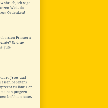
Wahrlich, ich sage
anzen Welt, da
ihrem Gedenken!
 obersten Priestern
errate? Und sie
ne gute
nun zu Jesus und
u essen bereiten?
sprecht zu ihm: Der
it meinen Jüngern
nen befohlen hatte,