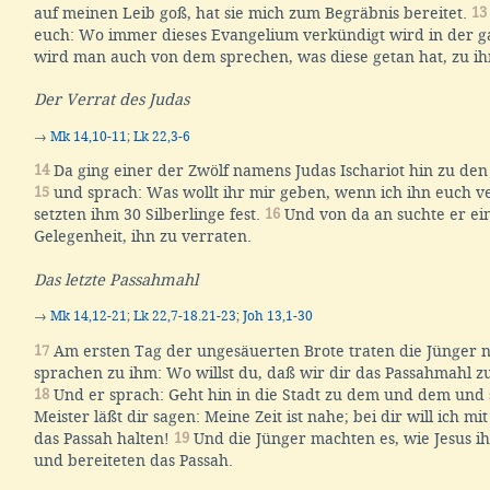
auf meinen Leib goß, hat sie mich zum Begräbnis bereitet.
13
euch: Wo immer dieses Evangelium verkündigt wird in der g
wird man auch von dem sprechen, was diese getan hat, zu 
Der Verrat des Judas
→
Mk 14,10-11
;
Lk 22,3-6
14
Da ging einer der Zwölf namens Judas Ischariot hin zu den
15
und sprach: Was wollt ihr mir geben, wenn ich ihn euch v
setzten ihm 30 Silberlinge fest.
16
Und von da an suchte er ei
Gelegenheit, ihn zu verraten.
Das letzte Passahmahl
→
Mk 14,12-21
;
Lk 22,7-18.21-23
;
Joh 13,1-30
17
Am ersten Tag der ungesäuerten Brote traten die Jünger 
sprachen zu ihm: Wo willst du, daß wir dir das Passahmahl z
18
Und er sprach: Geht hin in die Stadt zu dem und dem und 
Meister läßt dir sagen: Meine Zeit ist nahe; bei dir will ich m
das Passah halten!
19
Und die Jünger machten es, wie Jesus ih
und bereiteten das Passah.