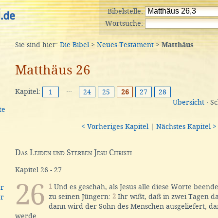
Bibelstelle:
Wortsuche:
Sie sind hier:
Die Bibel
>
Neues Testament
>
Matthäus
Matthäus 26
Kapitel:
···
1
24
25
26
27
28
Übersicht
· S
te
< Vorheriges Kapitel
|
Nächstes Kapitel >
Das Leiden und Sterben Jesu Christi
Kapitel 26 - 27
26
1
Und es geschah, als Jesus alle diese Worte beende
er
zu seinen Jüngern:
2
Ihr wißt, daß in zwei Tagen d
er
dann wird der Sohn des Menschen ausgeliefert, da
werde.