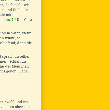
, betete und sprach:
er; doch nicht wie
n und findet sie
de mit mir
 kommt
[5]
! Der Geist
: Mein Vater, wenn
n trinke, so
schlafend; denn die
d sprach dieselben
nen: Schlaft ihr
Sohn des Menschen
 uns gehen! Siehe,
er Zwölf, und mit
 von den obersten