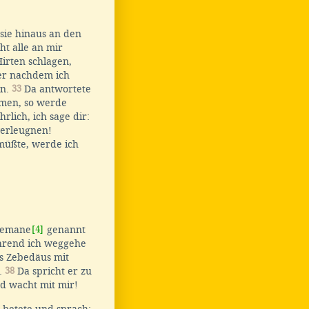
sie hinaus an den
ht alle an mir
irten schlagen,
r nachdem ich
en.
33
Da antwortete
hmen, so werde
rlich, ich sage dir:
verleugnen!
 müßte, werde ich
hsemane
[4]
genannt
ährend ich weggehe
s Zebedäus mit
r.
38
Da spricht er zu
nd wacht mit mir!