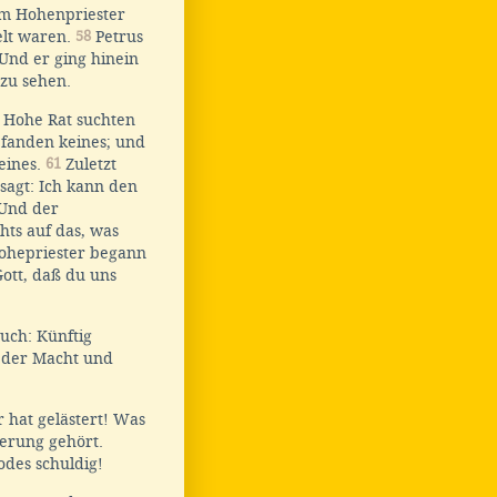
em Hohenpriester
elt waren.
58
Petrus
Und er ging hinein
 zu sehen.
e Hohe Rat suchten
 fanden keines; und
eines.
61
Zuletzt
sagt: Ich kann den
Und der
hts auf das, was
ohepriester begann
ott, daß du uns
euch: Künftig
 der Macht und
 hat gelästert! Was
terung gehört.
odes schuldig!