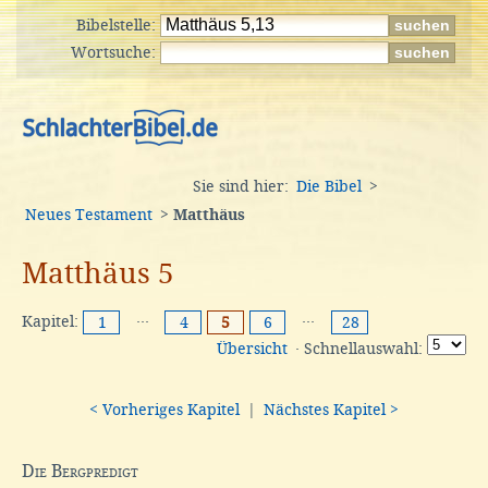
Bibelstelle:
Wortsuche:
Sie sind hier:
Die Bibel
>
Neues Testament
>
Matthäus
Matthäus 5
Kapitel:
···
···
1
4
5
6
28
Übersicht
· Schnellauswahl:
< Vorheriges Kapitel
|
Nächstes Kapitel >
Die Bergpredigt