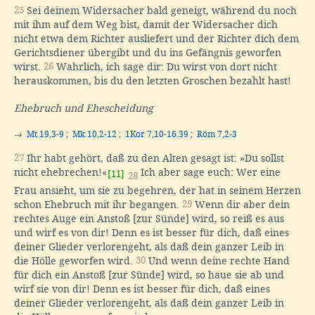
25
Sei deinem Widersacher bald geneigt, während du noch
mit ihm auf dem Weg bist, damit der Widersacher dich
nicht etwa dem Richter ausliefert und der Richter dich dem
Gerichtsdiener übergibt und du ins Gefängnis geworfen
wirst.
26
Wahrlich, ich sage dir: Du wirst von dort nicht
herauskommen, bis du den letzten Groschen bezahlt hast!
Ehebruch und Ehescheidung
→
Mt 19,3-9
;
Mk 10,2-12
;
1Kor 7,10-16.39
;
Röm 7,2-3
27
Ihr habt gehört, daß zu den Alten gesagt ist: »Du sollst
nicht ehebrechen!«
Ich aber sage euch: Wer eine
[11]
28
Frau ansieht, um sie zu begehren, der hat in seinem Herzen
schon Ehebruch mit ihr begangen.
29
Wenn dir aber dein
rechtes Auge ein Anstoß [zur Sünde] wird, so reiß es aus
und wirf es von dir! Denn es ist besser für dich, daß eines
deiner Glieder verlorengeht, als daß dein ganzer Leib in
die Hölle geworfen wird.
30
Und wenn deine rechte Hand
für dich ein Anstoß [zur Sünde] wird, so haue sie ab und
wirf sie von dir! Denn es ist besser für dich, daß eines
deiner Glieder verlorengeht, als daß dein ganzer Leib in