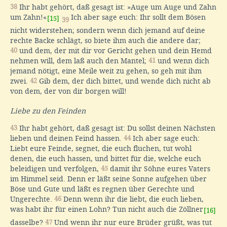
38
Ihr habt gehört, daß gesagt ist: »Auge um Auge und Zahn
um Zahn!«
Ich aber sage euch: Ihr sollt dem Bösen
[15]
39
nicht widerstehen; sondern wenn dich jemand auf deine
rechte Backe schlägt, so biete ihm auch die andere dar;
40
und dem, der mit dir vor Gericht gehen und dein Hemd
nehmen will, dem laß auch den Mantel;
41
und wenn dich
jemand nötigt, eine Meile weit zu gehen, so geh mit ihm
zwei.
42
Gib dem, der dich bittet, und wende dich nicht ab
von dem, der von dir borgen will!
Liebe zu den Feinden
43
Ihr habt gehört, daß gesagt ist: Du sollst deinen Nächsten
lieben und deinen Feind hassen.
44
Ich aber sage euch:
Liebt eure Feinde, segnet, die euch fluchen, tut wohl
denen, die euch hassen, und bittet für die, welche euch
beleidigen und verfolgen,
45
damit ihr Söhne eures Vaters
im Himmel seid. Denn er läßt seine Sonne aufgehen über
Böse und Gute und läßt es regnen über Gerechte und
Ungerechte.
46
Denn wenn ihr die liebt, die euch lieben,
was habt ihr für einen Lohn? Tun nicht auch die Zöllner
[16]
dasselbe?
47
Und wenn ihr nur eure Brüder grüßt, was tut