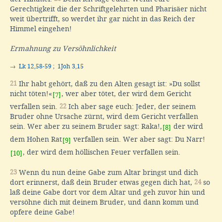
Gerechtigkeit die der Schriftgelehrten und Pharisäer nicht
weit übertrifft, so werdet ihr gar nicht in das Reich der
Himmel eingehen!
Ermahnung zu Versöhnlichkeit
→
Lk 12,58-59
;
1Joh 3,15
21
Ihr habt gehört, daß zu den Alten gesagt ist: »Du sollst
nicht töten!«
, wer aber tötet, der wird dem Gericht
[7]
verfallen sein.
22
Ich aber sage euch: Jeder, der seinem
Bruder ohne Ursache zürnt, wird dem Gericht verfallen
sein. Wer aber zu seinem Bruder sagt: Raka!,
der wird
[8]
dem Hohen Rat
verfallen sein. Wer aber sagt: Du Narr!
[9]
, der wird dem höllischen Feuer verfallen sein.
[10]
23
Wenn du nun deine Gabe zum Altar bringst und dich
dort erinnerst, daß dein Bruder etwas gegen dich hat,
24
so
laß deine Gabe dort vor dem Altar und geh zuvor hin und
versöhne dich mit deinem Bruder, und dann komm und
opfere deine Gabe!