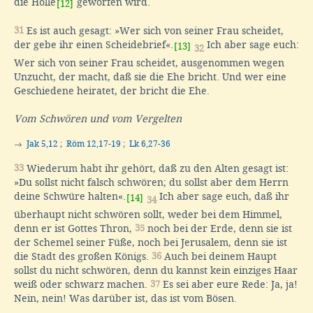
die Hölle
geworfen wird.
[12]
31
Es ist auch gesagt: »Wer sich von seiner Frau scheidet,
der gebe ihr einen Scheidebrief«.
Ich aber sage euch:
[13]
32
Wer sich von seiner Frau scheidet, ausgenommen wegen
Unzucht, der macht, daß sie die Ehe bricht. Und wer eine
Geschiedene heiratet, der bricht die Ehe.
Vom Schwören und vom Vergelten
→
Jak 5,12
;
Röm 12,17-19
;
Lk 6,27-36
33
Wiederum habt ihr gehört, daß zu den Alten gesagt ist:
»Du sollst nicht falsch schwören; du sollst aber dem Herrn
deine Schwüre halten«.
Ich aber sage euch, daß ihr
[14]
34
überhaupt nicht schwören sollt, weder bei dem Himmel,
denn er ist Gottes Thron,
35
noch bei der Erde, denn sie ist
der Schemel seiner Füße, noch bei Jerusalem, denn sie ist
die Stadt des großen Königs.
36
Auch bei deinem Haupt
sollst du nicht schwören, denn du kannst kein einziges Haar
weiß oder schwarz machen.
37
Es sei aber eure Rede: Ja, ja!
Nein, nein! Was darüber ist, das ist vom Bösen.