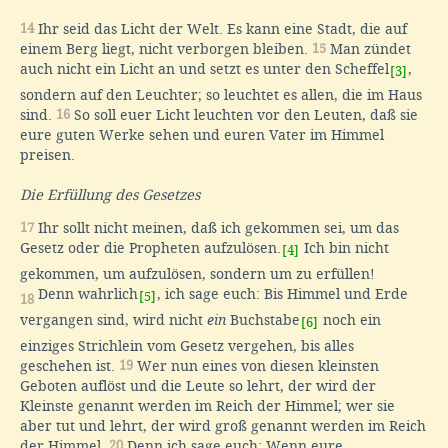
14
Ihr seid das Licht der Welt. Es kann eine Stadt, die auf
einem Berg liegt, nicht verborgen bleiben.
15
Man zündet
auch nicht ein Licht an und setzt es unter den Scheffel
,
[3]
sondern auf den Leuchter; so leuchtet es allen, die im Haus
sind.
16
So soll euer Licht leuchten vor den Leuten, daß sie
eure guten Werke sehen und euren Vater im Himmel
preisen.
Die Erfüllung des Gesetzes
17
Ihr sollt nicht meinen, daß ich gekommen sei, um das
Gesetz oder die Propheten aufzulösen.
Ich bin nicht
[4]
gekommen, um aufzulösen, sondern um zu erfüllen!
Denn wahrlich
, ich sage euch: Bis Himmel und Erde
[5]
18
vergangen sind, wird nicht
ein
Buchstabe
noch ein
[6]
einziges Strichlein vom Gesetz vergehen, bis alles
geschehen ist.
19
Wer nun eines von diesen kleinsten
Geboten auflöst und die Leute so lehrt, der wird der
Kleinste genannt werden im Reich der Himmel; wer sie
aber tut und lehrt, der wird groß genannt werden im Reich
der Himmel.
20
Denn ich sage euch: Wenn eure