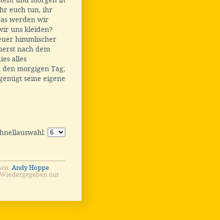
hr euch tun, ihr
Was werden wir
ir uns kleiden?
euer himmlischer
uerst nach dem
ies alles
m den morgigen Tag;
genügt seine eigene
chnellauswahl:
men:
Andy Hoppe
.
 Wiedergegeben mit