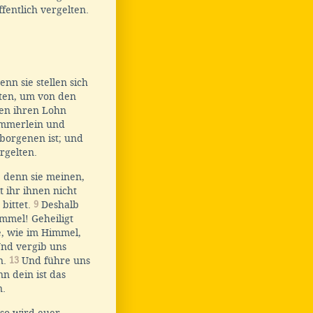
ffentlich vergelten.
nn sie stellen sich
ten, um von den
ben ihren Lohn
ämmerlein und
borgenen ist; und
ergelten.
; denn sie meinen,
 ihr ihnen nicht
 bittet.
9
Deshalb
immel! Geheiligt
, wie im Himmel,
nd vergib uns
n.
13
Und führe uns
n dein ist das
n.