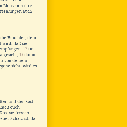
so wird euer
n Menschen ihre
erfehlungen auch
e die Heuchler; denn
t wird, daß sie
n empfangen.
17
Du
Angesicht,
18
damit
ern von deinem
rgene sieht, wird es
tten und der Rost
melt euch
ost sie fressen
uer Schatz ist, da