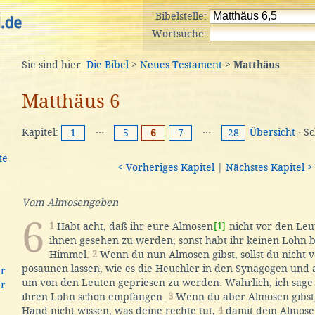
Bibelstelle:
Wortsuche:
Sie sind hier:
Die Bibel
>
Neues Testament
>
Matthäus
Matthäus 6
Kapitel:
···
···
Übersicht
· S
1
5
6
7
28
te
< Vorheriges Kapitel
|
Nächstes Kapitel >
Vom Almosengeben
6
1
Habt acht, daß ihr eure Almosen
[1]
nicht vor den Leu
ihnen gesehen zu werden; sonst habt ihr keinen Lohn 
Himmel.
2
Wenn du nun Almosen gibst, sollst du nicht v
posaunen lassen, wie es die Heuchler in den Synagogen und 
er
um von den Leuten gepriesen zu werden. Wahrlich, ich sage
er
ihren Lohn schon empfangen.
3
Wenn du aber Almosen gibst, 
Hand nicht wissen, was deine rechte tut,
4
damit dein Almose