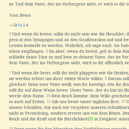
ist. Und dein Vater, der ins Verborgene sieht, er wird es dir ö
Vom Beten
→
Lk 11,1-4
5
Und wenn du betest, sollst du nicht sein wie die Heuchler; de
gern in den Synagogen und an den Straßenecken auf und be
Leuten bemerkt zu werden. Wahrlich, ich sage euch: Sie ha
schon empfangen.
6
Du aber, wenn du betest, geh in dein K
schließe deine Türe zu und bete zu deinem Vater, der im Ver
dein Vater, der ins Verborgene sieht, wird es dir öffentlich v
7
Und wenn ihr betet, sollt ihr nicht plappern wie die Heiden
sie werden erhört um ihrer vielen Worte willen.
8
Darum sollt
gleichen! Denn euer Vater weiß, was ihr benötigt, ehe ihr ihn
sollt ihr auf diese Weise beten: Unser Vater, der du bist im H
werde dein Name.
10
Dein Reich komme. Dein Wille geschehe
so auch auf Erden.
11
Gib uns heute unser tägliches Brot.
12
U
unsere Schulden, wie auch wir vergeben unseren Schuldner
nicht in Versuchung, sondern errette uns von dem Bösen. Den
Reich und die Kraft und die Herrlichkeit
[2]
in Ewigkeit! Ame
14