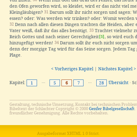
den Ofen geworfen wird, so kleidet, wird er das nicht viel me
Kleingläubigen?
31
Darum sollt ihr nicht sorgen und sagen: 
essen? oder: Was werden wir trinken? oder: Womit werden w
32
Denn nach allen diesen Dingen trachten die Heiden, aber 
Vater weiß, daß ihr das alles benötigt.
33
Trachtet vielmehr z
Reich Gottes und nach seiner Gerechtigkeit
[5]
, so wird euch d
hinzugefügt werden!
34
Darum sollt ihr euch nicht sorgen u
denn der morgige Tag wird für das Seine sorgen. Jedem Tag 
Plage.
< Vorheriges Kapitel
|
Nächstes Kapitel >
Kapitel:
···
···
Übersicht
· S
1
5
6
7
28
Gestaltung, technische Umsetzung, Kontakt bei technischen Proble
Bibeltext der Schlachter Copyright © 2000
Genfer Bibelgesellschaft
.
freundlicher Genehmigung. Alle Rechte vorbehalten.
Ausgabeformat
XHTML 1.0 Strict
.