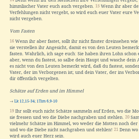
Denn wenn ihr den Menschen ihre Verfehlungen vergebt, 
himmlischer Vater euch auch vergeben.
15
Wenn ihr aber de
Verfehlungen nicht vergebt, so wird euch euer Vater eure V
nicht vergeben.
Vom Fasten
16
Wenn ihr aber fastet, sollt ihr nicht finster dreinsehen wi
sie verstellen ihr Angesicht, damit es von den Leuten bemerk
fasten. Wahrlich, ich sage euch: Sie haben ihren Lohn scho
aber, wenn du fastest, so salbe dein Haupt und wasche dein 
es nicht von den Leuten bemerkt wird, daß du fastest, sond
Vater, der im Verborgenen ist; und dein Vater, der ins Verbo
dir öffentlich vergelten.
Schätze auf Erden und im Himmel
→
Lk 12,15-34
;
1Tim 6,9-10
19
Ihr sollt euch nicht Schätze sammeln auf Erden, wo die Mo
sie fressen und wo die Diebe nachgraben und stehlen.
20
Sam
vielmehr Schätze im Himmel, wo weder die Motten noch der R
und wo die Diebe nicht nachgraben und stehlen!
21
Denn wo e
wird auch euer Herz sein.