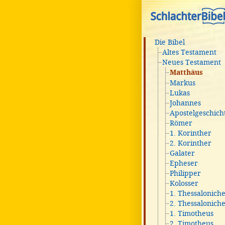
Die Bibel
Altes Testament
Neues Testament
Matthäus
Markus
Lukas
Johannes
Apostelgeschich
Römer
1. Korinther
2. Korinther
Galater
Epheser
Philipper
Kolosser
1. Thessalonich
2. Thessalonich
1. Timotheus
2. Timotheus