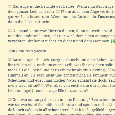
22
Das Auge ist die Leuchte des Leibes. Wenn nun dein Auge la
dein ganzer Leib licht sein.
23
Wenn aber dein Auge verdorben
ganzer Leib finster sein. Wenn nun das Licht in dir Finsternis
dann die Finsternis sein!
24
Niemand kann zwei Herren dienen, denn entweder wird e
und den anderen lieben, oder er wird dem einen anhängen
verachten. Ihr könnt nicht Gott dienen und dem Mammon!
[3
Von unnützen Sorgen
25
Darum sage ich euch: Sorgt euch nicht um euer Leben, wa
ihr trinken sollt, noch um euren Leib, was ihr anziehen sollt!
mehr als die Speise und der Leib mehr als die Kleidung?
26
Se
Himmels an: Sie säen nicht und ernten nicht, sie sammeln auc
Scheunen, und euer himmlischer Vater ernährt sie doch. Seid 
mehr wert als sie?
27
Wer aber von euch kann durch sein Sor
Lebenslänge
[4]
eine einzige Elle hinzusetzen?
28
Und warum sorgt ihr euch um die Kleidung? Betrachtet die 
wie sie wachsen! Sie mühen sich nicht und spinnen nicht;
29
i
daß auch Salomo in all seiner Herrlichkeit nicht gekleidet ge
von ihnen.
30
Wenn nun Gott das Gras des Feldes, das heute 