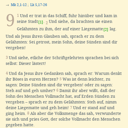
→
Mk 2,1-12
;
Lk 5,17-26
9
1
Und er trat in das Schiff, fuhr hinüber und kam in
seine Stadt
.
Und siehe, da brachten sie einen
[1]
2
Gelähmten zu ihm, der auf einer Liegematte
lag.
[2]
Und als Jesus ihren Glauben sah, sprach er zu dem
Gelähmten: Sei getrost, mein Sohn, deine Sünden sind dir
vergeben!
3
Und siehe, etliche der Schriftgelehrten sprachen bei sich
selbst: Dieser lästert!
4
Und da Jesus ihre Gedanken sah, sprach er: Warum denkt
ihr Böses in euren Herzen?
5
Was ist denn leichter, zu
sagen: Deine Sünden sind dir vergeben! oder zu sagen:
Steh auf und geh umher?
6
Damit ihr aber wißt, daß der
Sohn des Menschen Vollmacht hat, auf Erden Sünden zu
vergeben – sprach er zu dem Gelähmten: Steh auf, nimm
deine Liegematte und geh heim!
7
Und er stand auf und
ging heim.
8
Als aber die Volksmenge das sah, verwunderte
sie sich und pries Gott, der solche Vollmacht den Menschen
gegeben hatte.