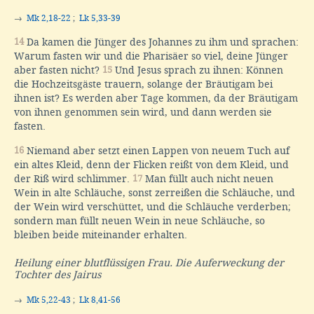
→
Mk 2,18-22
;
Lk 5,33-39
14
Da kamen die Jünger des Johannes zu ihm und sprachen:
Warum fasten wir und die Pharisäer so viel, deine Jünger
aber fasten nicht?
15
Und Jesus sprach zu ihnen: Können
die Hochzeitsgäste trauern, solange der Bräutigam bei
ihnen ist? Es werden aber Tage kommen, da der Bräutigam
von ihnen genommen sein wird, und dann werden sie
fasten.
16
Niemand aber setzt einen Lappen von neuem Tuch auf
ein altes Kleid, denn der Flicken reißt von dem Kleid, und
der Riß wird schlimmer.
17
Man füllt auch nicht neuen
Wein in alte Schläuche, sonst zerreißen die Schläuche, und
der Wein wird verschüttet, und die Schläuche verderben;
sondern man füllt neuen Wein in neue Schläuche, so
bleiben beide miteinander erhalten.
Heilung einer blutflüssigen Frau. Die Auferweckung der
Tochter des Jairus
→
Mk 5,22-43
;
Lk 8,41-56