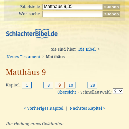
Bibelstelle:
Wortsuche:
Sie sind hier:
Die Bibel
>
Neues Testament
>
Matthäus
Matthäus 9
Kapitel:
···
···
1
8
9
10
28
Übersicht
· Schnellauswahl:
< Vorheriges Kapitel
|
Nächstes Kapitel >
Die Heilung eines Gelähmten