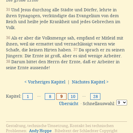
35
Und Jesus durchzog alle Städte und Dörfer, lehrte in
ihren Synagogen, verkündigte das Evangelium von dem
Reich und heilte jede Krankheit und jedes Gebrechen im
Volk.
36
Als er aber die Volksmenge sah, empfand er Mitleid mit
ihnen, weil sie ermattet und vernachlässigt waren wie
Schafe, die keinen Hirten haben.
37
Da sprach er zu seinen
Jüngern: Die Ernte ist groß, aber es sind wenige Arbeiter.
38
Darum bittet den Herrn der Ernte, daß er Arbeiter in
seine Ernte aussende!
< Vorheriges Kapitel
|
Nächstes Kapitel >
Kapitel:
···
···
1
8
9
10
28
Übersicht
· Schnellauswahl:
Gestaltung, technische Umsetzung, Kontakt bei technischen
Problemen:
Andy Hoppe
. Bibeltext der Schlachter Copyright