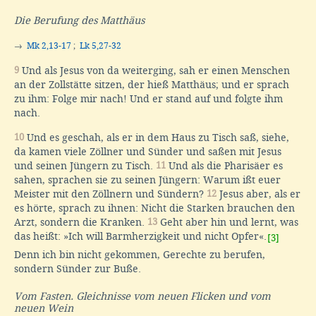
Die Berufung des Matthäus
→
Mk 2,13-17
;
Lk 5,27-32
9
Und als Jesus von da weiterging, sah er einen Menschen
an der Zollstätte sitzen, der hieß Matthäus; und er sprach
zu ihm: Folge mir nach! Und er stand auf und folgte ihm
nach.
10
Und es geschah, als er in dem Haus zu Tisch saß, siehe,
da kamen viele Zöllner und Sünder und saßen mit Jesus
und seinen Jüngern zu Tisch.
11
Und als die Pharisäer es
sahen, sprachen sie zu seinen Jüngern: Warum ißt euer
Meister mit den Zöllnern und Sündern?
12
Jesus aber, als er
es hörte, sprach zu ihnen: Nicht die Starken brauchen den
Arzt, sondern die Kranken.
13
Geht aber hin und lernt, was
das heißt: »Ich will Barmherzigkeit und nicht Opfer«.
[3]
Denn ich bin nicht gekommen, Gerechte zu berufen,
sondern Sünder zur Buße.
Vom Fasten. Gleichnisse vom neuen Flicken und vom
neuen Wein