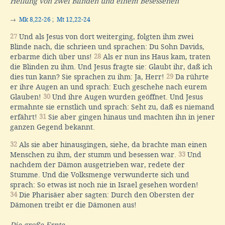
Heilung von zwei Blinden und einem Besessenen
→
Mk 8,22-26
;
Mt 12,22-24
27
Und als Jesus von dort weiterging, folgten ihm zwei
Blinde nach, die schrieen und sprachen: Du Sohn Davids,
erbarme dich über uns!
28
Als er nun ins Haus kam, traten
die Blinden zu ihm. Und Jesus fragte sie: Glaubt ihr, daß ich
dies tun kann? Sie sprachen zu ihm: Ja, Herr!
29
Da rührte
er ihre Augen an und sprach: Euch geschehe nach eurem
Glauben!
30
Und ihre Augen wurden geöffnet. Und Jesus
ermahnte sie ernstlich und sprach: Seht zu, daß es niemand
erfährt!
31
Sie aber gingen hinaus und machten ihn in jener
ganzen Gegend bekannt.
32
Als sie aber hinausgingen, siehe, da brachte man einen
Menschen zu ihm, der stumm und besessen war.
33
Und
nachdem der Dämon ausgetrieben war, redete der
Stumme. Und die Volksmenge verwunderte sich und
sprach: So etwas ist noch nie in Israel gesehen worden!
34
Die Pharisäer aber sagten: Durch den Obersten der
Dämonen treibt er die Dämonen aus!
Die große Ernte