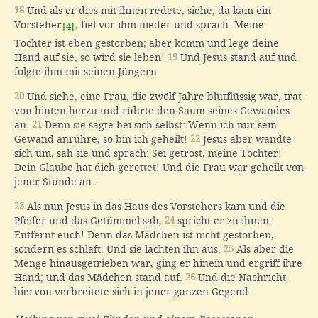
18
Und als er dies mit ihnen redete, siehe, da kam ein
Vorsteher
, fiel vor ihm nieder und sprach: Meine
[4]
Tochter ist eben gestorben; aber komm und lege deine
Hand auf sie, so wird sie leben!
19
Und Jesus stand auf und
folgte ihm mit seinen Jüngern.
20
Und siehe, eine Frau, die zwölf Jahre blutflüssig war, trat
von hinten herzu und rührte den Saum seines Gewandes
an.
21
Denn sie sagte bei sich selbst: Wenn ich nur sein
Gewand anrühre, so bin ich geheilt!
22
Jesus aber wandte
sich um, sah sie und sprach: Sei getrost, meine Tochter!
Dein Glaube hat dich gerettet! Und die Frau war geheilt von
jener Stunde an.
23
Als nun Jesus in das Haus des Vorstehers kam und die
Pfeifer und das Getümmel sah,
24
spricht er zu ihnen:
Entfernt euch! Denn das Mädchen ist nicht gestorben,
sondern es schläft. Und sie lachten ihn aus.
25
Als aber die
Menge hinausgetrieben war, ging er hinein und ergriff ihre
Hand; und das Mädchen stand auf.
26
Und die Nachricht
hiervon verbreitete sich in jener ganzen Gegend.