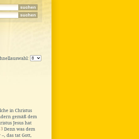
chnellauswahl:
che in Christus
ndern gemäß dem
istus Jesus hat
.
3
Denn was dem
–, das tat Gott,