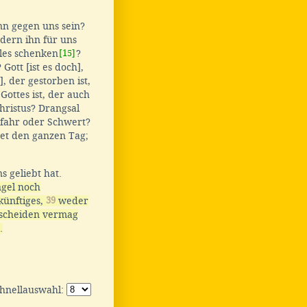
nn gegen uns sein?
ndern ihn für uns
lles schenken
[15]
?
ott [ist es doch],
], der gestorben ist,
Gottes ist, der auch
hristus? Drangsal
efahr oder Schwert?
et den ganzen Tag;
 geliebt hat.
gel noch
ünftiges,
39
weder
 scheiden vermag
.
chnellauswahl: