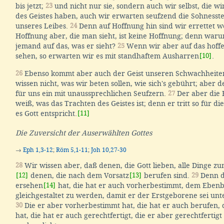
bis jetzt;
23
und nicht nur sie, sondern auch wir selbst, die wi
des Geistes haben, auch wir erwarten seufzend die Sohnesste
unseres Leibes.
24
Denn auf Hoffnung hin sind wir errettet w
Hoffnung aber, die man sieht, ist keine Hoffnung; denn waru
jemand auf das, was er sieht?
25
Wenn wir aber auf das hoffe
sehen, so erwarten wir es mit standhaftem Ausharren
[10]
.
26
Ebenso kommt aber auch der Geist unseren Schwachheiten
wissen nicht, was wir beten sollen, wie sich's gebührt; aber der
für uns ein mit unaussprechlichen Seufzern.
27
Der aber die 
weiß, was das Trachten des Geistes ist; denn er tritt so für die
es Gott entspricht.
[11]
Die Zuversicht der Auserwählten Gottes
→
Eph 1,3-12
;
Röm 5,1-11
;
Joh 10,27-30
28
Wir wissen aber, daß denen, die Gott lieben, alle Dinge z
[12]
denen, die nach dem Vorsatz
[13]
berufen sind.
29
Denn d
ersehen
[14]
hat, die hat er auch vorherbestimmt, dem Ebenb
gleichgestaltet zu werden, damit er der Erstgeborene sei unt
30
Die er aber vorherbestimmt hat, die hat er auch berufen, 
hat, die hat er auch gerechtfertigt, die er aber gerechtfertigt