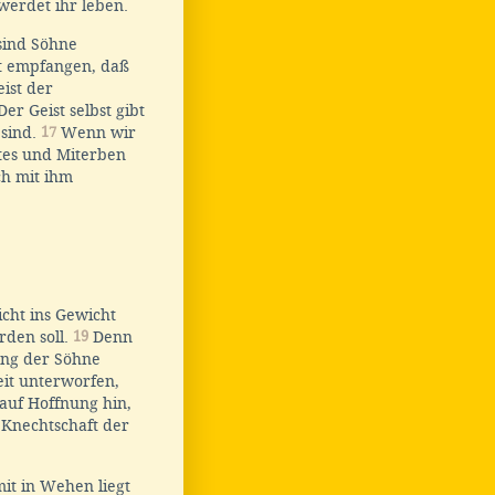
werdet ihr leben.
 sind Söhne
ft empfangen, daß
ist der
er Geist selbst gibt
 sind.
17
Wenn wir
ttes und Miterben
ch mit ihm
icht ins Gewicht
rden soll.
19
Denn
ung der Söhne
eit unterworfen,
 auf Hoffnung hin,
 Knechtschaft der
it in Wehen liegt