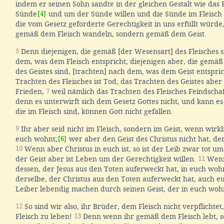
indem er seinen Sohn sandte in der gleichen Gestalt wie das 
Sünde
[4]
und um der Sünde willen und die Sünde im Fleisch 
die vom Gesetz geforderte Gerechtigkeit in uns erfüllt würde,
gemäß dem Fleisch wandeln, sondern gemäß dem Geist.
5
Denn diejenigen, die gemäß [der Wesensart] des Fleisches s
dem, was dem Fleisch entspricht; diejenigen aber, die gemäß
des Geistes sind, [trachten] nach dem, was dem Geist entspric
Trachten des Fleisches ist Tod, das Trachten des Geistes abe
Frieden,
7
weil nämlich das Trachten des Fleisches Feindschaft
denn es unterwirft sich dem Gesetz Gottes nicht, und kann es
die im Fleisch sind, können Gott nicht gefallen.
9
Ihr aber seid nicht im Fleisch, sondern im Geist, wenn wirkli
euch wohnt;
[6]
wer aber den Geist des Christus nicht hat, der 
10
Wenn aber Christus in euch ist, so ist der Leib zwar tot u
der Geist aber ist Leben um der Gerechtigkeit willen.
11
Wenn
dessen, der Jesus aus den Toten auferweckt hat, in euch wohn
derselbe, der Christus aus den Toten auferweckt hat, auch eu
Leiber lebendig machen durch seinen Geist, der in euch woh
12
So sind wir also, ihr Brüder, dem Fleisch nicht verpflicht
Fleisch zu leben!
13
Denn wenn ihr gemäß dem Fleisch lebt, s