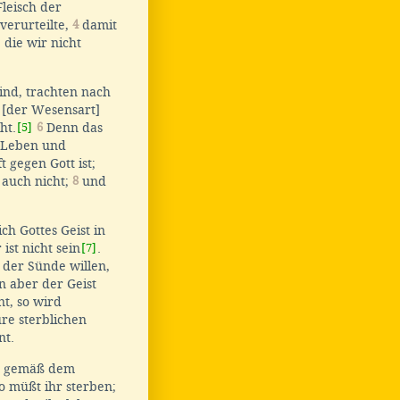
Fleisch der
verurteilte,
4
damit
 die wir nicht
ind, trachten nach
 [der Wesensart]
ht.
[5]
6
Denn das
r Leben und
 gegen Gott ist;
 auch nicht;
8
und
ch Gottes Geist in
ist nicht sein
[7]
.
m der Sünde willen,
 aber der Geist
t, so wird
re sterblichen
nt.
et, gemäß dem
o müßt ihr sterben;