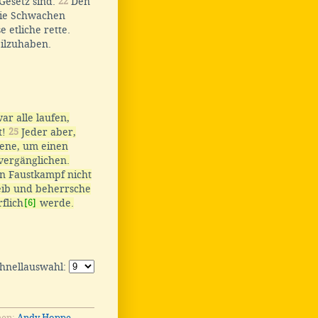
Gesetz sind.
22
Den
die Schwachen
 etliche rette.
eilzuhaben.
ar alle laufen,
t!
25
Jeder aber,
jene, um einen
vergänglichen.
en Faustkampf nicht
ib und beherrsche
flich
[6]
werde.
chnellauswahl:
men:
Andy Hoppe
.