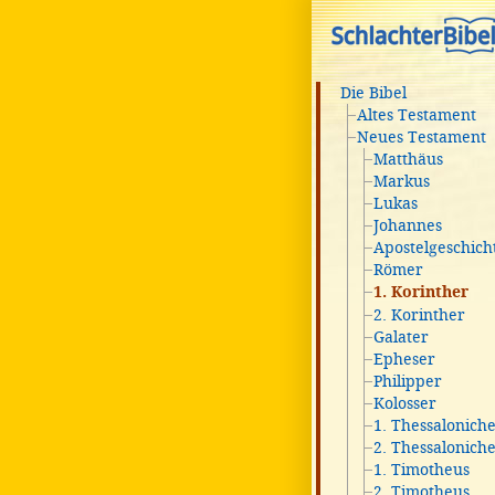
Die Bibel
Altes Testament
Neues Testament
Matthäus
Markus
Lukas
Johannes
Apostelgeschich
Römer
1. Korinther
2. Korinther
Galater
Epheser
Philipper
Kolosser
1. Thessalonich
2. Thessalonich
1. Timotheus
2. Timotheus