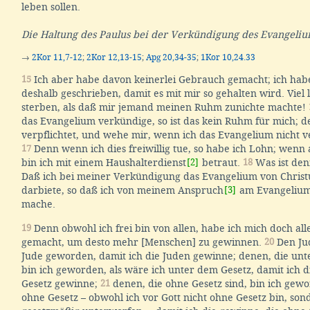
leben sollen.
Die Haltung des Paulus bei der Verkündigung des Evangeli
→
2Kor 11,7-12
;
2Kor 12,13-15
;
Apg 20,34-35
;
1Kor 10,24.33
15
Ich aber habe davon keinerlei Gebrauch gemacht; ich habe
deshalb geschrieben, damit es mit mir so gehalten wird. Viel l
sterben, als daß mir jemand meinen Ruhm zunichte machte!
das Evangelium verkündige, so ist das kein Ruhm für mich; d
verpflichtet, und wehe mir, wenn ich das Evangelium nicht
17
Denn wenn ich dies freiwillig tue, so habe ich Lohn; wenn a
bin ich mit einem Haushalterdienst
[2]
betraut.
18
Was ist de
Daß ich bei meiner Verkündigung das Evangelium von Christu
darbiete, so daß ich von meinem Anspruch
[3]
am Evangelium
mache.
19
Denn obwohl ich frei bin von allen, habe ich mich doch al
gemacht, um desto mehr [Menschen] zu gewinnen.
20
Den Jud
Jude geworden, damit ich die Juden gewinne; denen, die unt
bin ich geworden, als wäre ich unter dem Gesetz, damit ich 
Gesetz gewinne;
21
denen, die ohne Gesetz sind, bin ich gewo
ohne Gesetz – obwohl ich vor Gott nicht ohne Gesetz bin, son