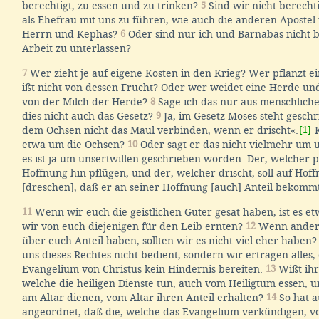
berechtigt, zu essen und zu trinken?
5
Sind wir nicht berecht
als Ehefrau mit uns zu führen, wie auch die anderen Apostel
Herrn und Kephas?
6
Oder sind nur ich und Barnabas nicht b
Arbeit zu unterlassen?
7
Wer zieht je auf eigene Kosten in den Krieg? Wer pflanzt 
ißt nicht von dessen Frucht? Oder wer weidet eine Herde und
von der Milch der Herde?
8
Sage ich das nur aus menschliche
dies nicht auch das Gesetz?
9
Ja, im Gesetz Moses steht geschr
dem Ochsen nicht das Maul verbinden, wenn er drischt«.
[1]
K
etwa um die Ochsen?
10
Oder sagt er das nicht vielmehr um 
es ist ja um unsertwillen geschrieben worden: Der, welcher pfl
Hoffnung hin pflügen, und der, welcher drischt, soll auf Hof
[dreschen], daß er an seiner Hoffnung [auch] Anteil bekommt
11
Wenn wir euch die geistlichen Güter gesät haben, ist es e
wir von euch diejenigen für den Leib ernten?
12
Wenn andere
über euch Anteil haben, sollten wir es nicht viel eher haben
uns dieses Rechtes nicht bedient, sondern wir ertragen alles
Evangelium von Christus kein Hindernis bereiten.
13
Wißt ihr 
welche die heiligen Dienste tun, auch vom Heiligtum essen, 
am Altar dienen, vom Altar ihren Anteil erhalten?
14
So hat a
angeordnet, daß die, welche das Evangelium verkündigen, 