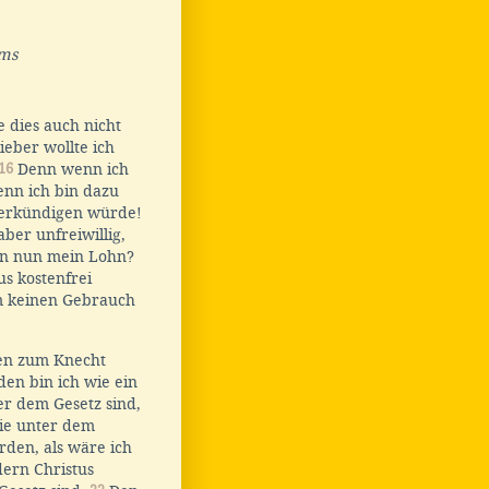
ums
 dies auch nicht
ieber wollte ich
16
Denn wenn ich
enn ich bin dazu
 verkündigen würde!
ber unfreiwillig,
nn nun mein Lohn?
s kostenfrei
 keinen Gebrauch
len zum Knecht
en bin ich wie ein
er dem Gesetz sind,
die unter dem
rden, als wäre ich
dern Christus