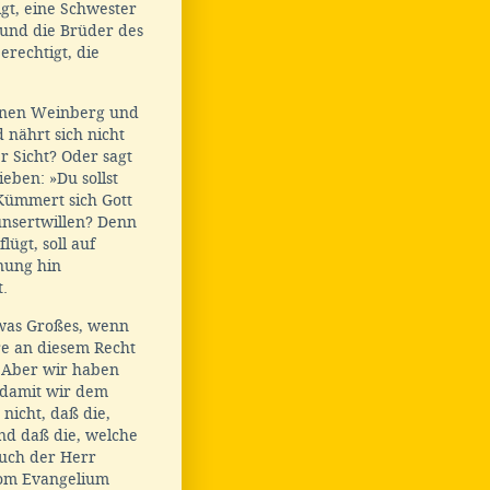
igt, eine Schwester
 und die Brüder des
erechtigt, die
einen Weinberg und
 nährt sich nicht
r Sicht? Oder sagt
ieben: »Du sollst
ümmert sich Gott
unsertwillen? Denn
ügt, soll auf
fnung hin
.
twas Großes, wenn
 an diesem Recht
? Aber wir haben
, damit wir dem
nicht, daß die,
und daß die, welche
uch der Herr
vom Evangelium