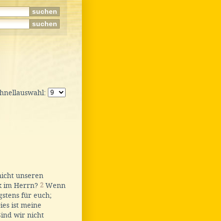
chnellauswahl:
 nicht unseren
rk im Herrn?
2
Wenn
gstens für euch;
ies ist meine
ind wir nicht