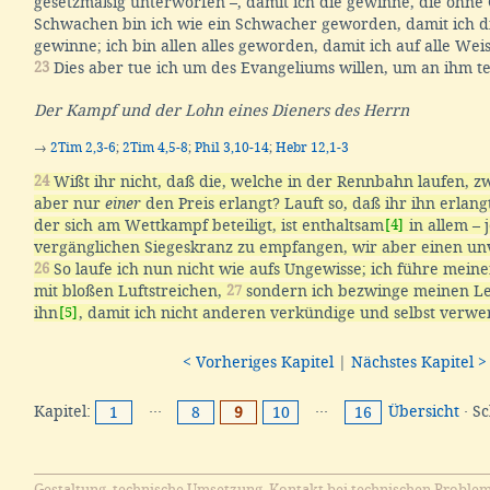
gesetzmäßig unterworfen –, damit ich die gewinne, die ohne 
Schwachen bin ich wie ein Schwacher geworden, damit ich 
gewinne; ich bin allen alles geworden, damit ich auf alle Weise
23
Dies aber tue ich um des Evangeliums willen, um an ihm t
Der Kampf und der Lohn eines Dieners des Herrn
→
2Tim 2,3-6
;
2Tim 4,5-8
;
Phil 3,10-14
;
Hebr 12,1-3
24
Wißt ihr nicht, daß die, welche in der Rennbahn laufen, zw
aber nur
einer
den Preis erlangt? Lauft so, daß ihr ihn erlang
der sich am Wettkampf beteiligt, ist enthaltsam
[4]
in allem – 
vergänglichen Siegeskranz zu empfangen, wir aber einen un
26
So laufe ich nun nicht wie aufs Ungewisse; ich führe mein
mit bloßen Luftstreichen,
27
sondern ich bezwinge meinen Le
ihn
[5]
, damit ich nicht anderen verkündige und selbst verwer
< Vorheriges Kapitel
|
Nächstes Kapitel >
Kapitel:
···
···
Übersicht
· S
1
8
9
10
16
Gestaltung, technische Umsetzung, Kontakt bei technischen Proble