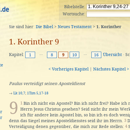
Bibelstelle:
Wortsuche:
Sie sind hier:
Die Bibel
>
Neues Testament
>
1. Korinther
1. Korinther 9
Kapitel:
···
···
Übersicht
· S
1
8
9
10
16
te
< Vorheriges Kapitel
|
Nächstes Kapitel >
Paulus verteidigt seinen Aposteldienst
→
Lk 10,7
;
1Tim 5,17-18
9
1
Bin ich nicht ein Apostel? Bin ich nicht frei? Habe ich
Herrn Jesus Christus gesehen? Seid nicht ihr mein We
er
ich für andere kein Apostel bin, so bin ich es doch weni
er
denn das Siegel meines Aposteldienstes seid ihr im Herrn.
3
D
Verteidigung denen gegenüber, die mich zur Rede stellen:
4
S