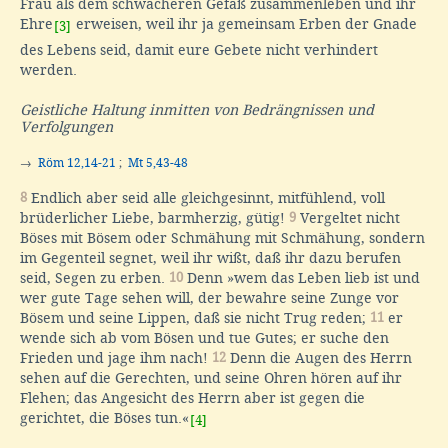
Frau als dem schwächeren Gefäß zusammenleben und ihr
Ehre
erweisen, weil ihr ja gemeinsam Erben der Gnade
[3]
des Lebens seid, damit eure Gebete nicht verhindert
werden.
Geistliche Haltung inmitten von Bedrängnissen und
Verfolgungen
→
Röm 12,14-21
;
Mt 5,43-48
8
Endlich aber seid alle gleichgesinnt, mitfühlend, voll
brüderlicher Liebe, barmherzig, gütig!
9
Vergeltet nicht
Böses mit Bösem oder Schmähung mit Schmähung, sondern
im Gegenteil segnet, weil ihr wißt, daß ihr dazu berufen
seid, Segen zu erben.
10
Denn »wem das Leben lieb ist und
wer gute Tage sehen will, der bewahre seine Zunge vor
Bösem und seine Lippen, daß sie nicht Trug reden;
11
er
wende sich ab vom Bösen und tue Gutes; er suche den
Frieden und jage ihm nach!
12
Denn die Augen des Herrn
sehen auf die Gerechten, und seine Ohren hören auf ihr
Flehen; das Angesicht des Herrn aber ist gegen die
gerichtet, die Böses tun.«
[4]