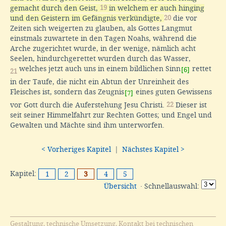
gemacht durch den Geist,
19
in welchem er auch hinging
und den Geistern im Gefängnis verkündigte,
20
die vor
Zeiten sich weigerten zu glauben, als Gottes Langmut
einstmals zuwartete in den Tagen Noahs, während die
Arche zugerichtet wurde, in der wenige, nämlich acht
Seelen, hindurchgerettet wurden durch das Wasser,
welches jetzt auch uns in einem bildlichen Sinn
rettet
[6]
21
in der Taufe, die nicht ein Abtun der Unreinheit des
Fleisches ist, sondern das Zeugnis
eines guten Gewissens
[7]
vor Gott durch die Auferstehung Jesu Christi.
22
Dieser ist
seit seiner Himmelfahrt zur Rechten Gottes; und Engel und
Gewalten und Mächte sind ihm unterworfen.
< Vorheriges Kapitel
|
Nächstes Kapitel >
Kapitel:
1
2
3
4
5
Übersicht
· Schnellauswahl:
Gestaltung, technische Umsetzung, Kontakt bei technischen