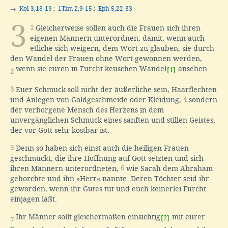
→
Kol 3,18-19
;
1Tim 2,9-15
;
Eph 5,22-33
3
1
Gleicherweise sollen auch die Frauen sich ihren
eigenen Männern unterordnen, damit, wenn auch
etliche sich weigern, dem Wort zu glauben, sie durch
den Wandel der Frauen ohne Wort gewonnen werden,
wenn sie euren in Furcht keuschen Wandel
ansehen.
[1]
2
3
Euer Schmuck soll nicht der äußerliche sein, Haarflechten
und Anlegen von Goldgeschmeide oder Kleidung,
4
sondern
der verborgene Mensch des Herzens in dem
unvergänglichen Schmuck eines sanften und stillen Geistes,
der vor Gott sehr kostbar ist.
5
Denn so haben sich einst auch die heiligen Frauen
geschmückt, die ihre Hoffnung auf Gott setzten und sich
ihren Männern unterordneten,
6
wie Sarah dem Abraham
gehorchte und ihn »Herr« nannte. Deren Töchter seid ihr
geworden, wenn ihr Gutes tut und euch keinerlei Furcht
einjagen laßt.
Ihr Männer sollt gleichermaßen einsichtig
mit eurer
[2]
7