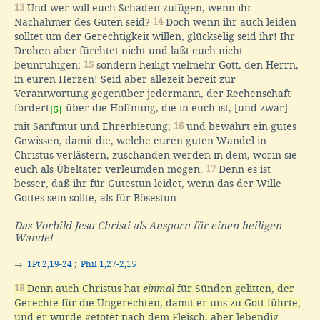
13
Und wer will euch Schaden zufügen, wenn ihr
Nachahmer des Guten seid?
14
Doch wenn ihr auch leiden
solltet um der Gerechtigkeit willen, glückselig seid ihr! Ihr
Drohen aber fürchtet nicht und laßt euch nicht
beunruhigen;
15
sondern heiligt vielmehr Gott, den Herrn,
in euren Herzen! Seid aber allezeit bereit zur
Verantwortung gegenüber jedermann, der Rechenschaft
fordert
über die Hoffnung, die in euch ist, [und zwar]
[5]
mit Sanftmut und Ehrerbietung;
16
und bewahrt ein gutes
Gewissen, damit die, welche euren guten Wandel in
Christus verlästern, zuschanden werden in dem, worin sie
euch als Übeltäter verleumden mögen.
17
Denn es ist
besser, daß ihr für Gutestun leidet, wenn das der Wille
Gottes sein sollte, als für Bösestun.
Das Vorbild Jesu Christi als Ansporn für einen heiligen
Wandel
→
1Pt 2,19-24
;
Phil 1,27-2,15
18
Denn auch Christus hat
einmal
für Sünden gelitten, der
Gerechte für die Ungerechten, damit er uns zu Gott führte;
und er wurde getötet nach dem Fleisch, aber lebendig