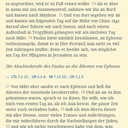
es angeordnet, weil er zu Fuß reisen wollte.
14
Als er aber
in Assus mit uns zusammentraf, nahmen wir ihn an Bord
und kamen nach Mitylene.
15
Und von dort segelten wir ab
und kamen am folgenden Tag auf die Höhe von Chios; tags
darauf aber fuhren wir nach Samos, und nach einem
Aufenthalt in Trogyllium gelangten wir am nächsten Tag
nach Milet.
16
Paulus hatte nämlich beschlossen, an Ephesus
vorbeizusegeln, damit er in [der Provinz] Asia nicht zu viel
Zeit zubringen müßte; denn er beeilte sich, um möglichst
am Tag der Pfingsten in Jerusalem zu sein.
Die Abschiedsrede des Paulus an die Ältesten von Ephesus
→
1Th 2,1-12
;
1Pt 5,1-4
;
Mt 7,15-20
;
2Pt 2,1-3
17
Von Milet aber sandte er nach Ephesus und ließ die
Ältesten der Gemeinde herüberrufen.
18
Und als sie zu ihm
gekommen waren, sprach er zu ihnen: Ihr wißt, wie ich
mich vom ersten Tag an, als ich Asia betrat, die ganze Zeit
unter euch verhalten habe,
19
daß ich dem Herrn diente
mit aller Demut, unter vielen Tränen und Anfechtungen,
die mir widerfuhren durch die Nachstellungen der Juden;
20
und wie ich nichts verschwiegen habe von dem, was