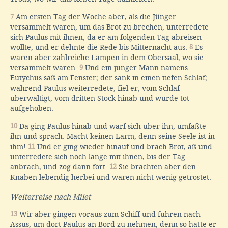
7
Am ersten Tag der Woche aber, als die Jünger
versammelt waren, um das Brot zu brechen, unterredete
sich Paulus mit ihnen, da er am folgenden Tag abreisen
wollte, und er dehnte die Rede bis Mitternacht aus.
8
Es
waren aber zahlreiche Lampen in dem Obersaal, wo sie
versammelt waren.
9
Und ein junger Mann namens
Eutychus saß am Fenster; der sank in einen tiefen Schlaf;
während Paulus weiterredete, fiel er, vom Schlaf
überwältigt, vom dritten Stock hinab und wurde tot
aufgehoben.
10
Da ging Paulus hinab und warf sich über ihn, umfaßte
ihn und sprach: Macht keinen Lärm; denn seine Seele ist in
ihm!
11
Und er ging wieder hinauf und brach Brot, aß und
unterredete sich noch lange mit ihnen, bis der Tag
anbrach, und zog dann fort.
12
Sie brachten aber den
Knaben lebendig herbei und waren nicht wenig getröstet.
Weiterreise nach Milet
13
Wir aber gingen voraus zum Schiff und fuhren nach
Assus, um dort Paulus an Bord zu nehmen; denn so hatte er