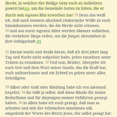
Herde, in welcher der Heilige Geist euch zu Aufsehern
gesetzt hat
, um die Gemeinde Gottes zu hüten, die er
[1]
durch sein eigenes Blut erworben hat!
29
Denn das weiß
ich, daß nach meinem Abschied räuberische Wölfe zu euch
hineinkommen werden, die die Herde nicht schonen;
30
und aus eurer eigenen Mitte werden Männer aufstehen,
die verkehrte Dinge reden, um die Jünger abzuziehen in
ihre Gefolgschaft.
[2]
31
Darum wacht und denkt daran, daß ich drei Jahre lang
Tag und Nacht nicht aufgehört habe, jeden einzelnen unter
Tränen zu ermahnen.
32
Und nun, Brüder, übergebe ich
euch Gott und dem Wort seiner Gnade, das die Kraft hat,
euch aufzuerbauen und ein Erbteil zu geben unter allen
Geheiligten.
33
Silber oder Gold oder Kleidung habe ich von niemand
begehrt;
34
ihr wißt ja selbst, daß diese Hände für meine
Bedürfnisse und für diejenigen meiner Gefährten gesorgt
haben.
35
In allem habe ich euch gezeigt, daß man so
arbeiten und sich der Schwachen annehmen soll,
eingedenk der Worte des Herrn Jesus, der selbst gesagt hat: