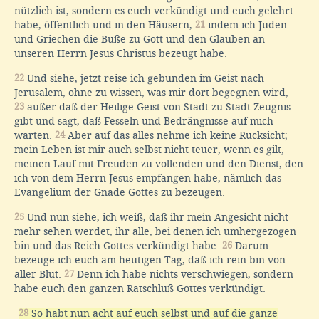
nützlich ist, sondern es euch verkündigt und euch gelehrt
habe, öffentlich und in den Häusern,
21
indem ich Juden
und Griechen die Buße zu Gott und den Glauben an
unseren Herrn Jesus Christus bezeugt habe.
22
Und siehe, jetzt reise ich gebunden im Geist nach
Jerusalem, ohne zu wissen, was mir dort begegnen wird,
23
außer daß der Heilige Geist von Stadt zu Stadt Zeugnis
gibt und sagt, daß Fesseln und Bedrängnisse auf mich
warten.
24
Aber auf das alles nehme ich keine Rücksicht;
mein Leben ist mir auch selbst nicht teuer, wenn es gilt,
meinen Lauf mit Freuden zu vollenden und den Dienst, den
ich von dem Herrn Jesus empfangen habe, nämlich das
Evangelium der Gnade Gottes zu bezeugen.
25
Und nun siehe, ich weiß, daß ihr mein Angesicht nicht
mehr sehen werdet, ihr alle, bei denen ich umhergezogen
bin und das Reich Gottes verkündigt habe.
26
Darum
bezeuge ich euch am heutigen Tag, daß ich rein bin von
aller Blut.
27
Denn ich habe nichts verschwiegen, sondern
habe euch den ganzen Ratschluß Gottes verkündigt.
28
So habt nun acht auf euch selbst und auf die ganze