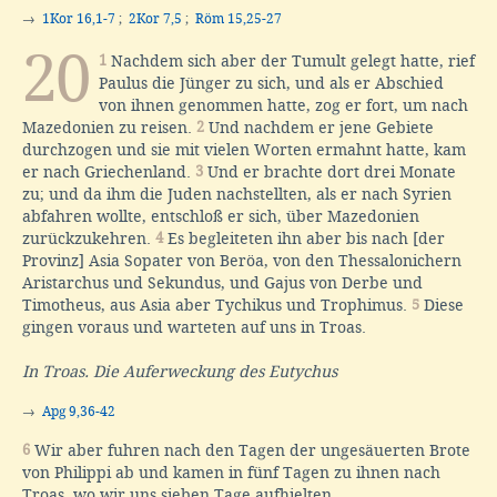
→
1Kor 16,1-7
;
2Kor 7,5
;
Röm 15,25-27
20
1
Nachdem sich aber der Tumult gelegt hatte, rief
Paulus die Jünger zu sich, und als er Abschied
von ihnen genommen hatte, zog er fort, um nach
Mazedonien zu reisen.
2
Und nachdem er jene Gebiete
durchzogen und sie mit vielen Worten ermahnt hatte, kam
er nach Griechenland.
3
Und er brachte dort drei Monate
zu; und da ihm die Juden nachstellten, als er nach Syrien
abfahren wollte, entschloß er sich, über Mazedonien
zurückzukehren.
4
Es begleiteten ihn aber bis nach [der
Provinz] Asia Sopater von Beröa, von den Thessalonichern
Aristarchus und Sekundus, und Gajus von Derbe und
Timotheus, aus Asia aber Tychikus und Trophimus.
5
Diese
gingen voraus und warteten auf uns in Troas.
In Troas. Die Auferweckung des Eutychus
→
Apg 9,36-42
6
Wir aber fuhren nach den Tagen der ungesäuerten Brote
von Philippi ab und kamen in fünf Tagen zu ihnen nach
Troas, wo wir uns sieben Tage aufhielten.