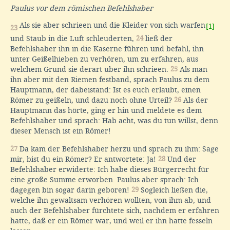
Paulus vor dem römischen Befehlshaber
Als sie aber schrieen und die Kleider von sich warfen
[1]
23
und Staub in die Luft schleuderten,
24
ließ der
Befehlshaber ihn in die Kaserne führen und befahl, ihn
unter Geißelhieben zu verhören, um zu erfahren, aus
welchem Grund sie derart über ihn schrieen.
25
Als man
ihn aber mit den Riemen festband, sprach Paulus zu dem
Hauptmann, der dabeistand: Ist es euch erlaubt, einen
Römer zu geißeln, und dazu noch ohne Urteil?
26
Als der
Hauptmann das hörte, ging er hin und meldete es dem
Befehlshaber und sprach: Hab acht, was du tun willst, denn
dieser Mensch ist ein Römer!
27
Da kam der Befehlshaber herzu und sprach zu ihm: Sage
mir, bist du ein Römer? Er antwortete: Ja!
28
Und der
Befehlshaber erwiderte: Ich habe dieses Bürgerrecht für
eine große Summe erworben. Paulus aber sprach: Ich
dagegen bin sogar darin geboren!
29
Sogleich ließen die,
welche ihn gewaltsam verhören wollten, von ihm ab, und
auch der Befehlshaber fürchtete sich, nachdem er erfahren
hatte, daß er ein Römer war, und weil er ihn hatte fesseln