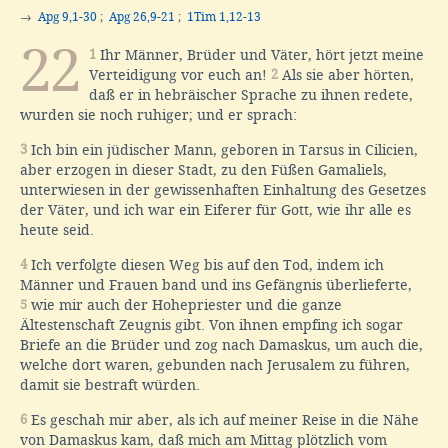
→
Apg 9,1-30
;
Apg 26,9-21
;
1Tim 1,12-13
22
1
Ihr Männer, Brüder und Väter, hört jetzt meine
Verteidigung vor euch an!
2
Als sie aber hörten,
daß er in hebräischer Sprache zu ihnen redete,
wurden sie noch ruhiger; und er sprach:
3
Ich bin ein jüdischer Mann, geboren in Tarsus in Cilicien,
aber erzogen in dieser Stadt, zu den Füßen Gamaliels,
unterwiesen in der gewissenhaften Einhaltung des Gesetzes
der Väter, und ich war ein Eiferer für Gott, wie ihr alle es
heute seid.
4
Ich verfolgte diesen Weg bis auf den Tod, indem ich
Männer und Frauen band und ins Gefängnis überlieferte,
5
wie mir auch der Hohepriester und die ganze
Ältestenschaft Zeugnis gibt. Von ihnen empfing ich sogar
Briefe an die Brüder und zog nach Damaskus, um auch die,
welche dort waren, gebunden nach Jerusalem zu führen,
damit sie bestraft würden.
6
Es geschah mir aber, als ich auf meiner Reise in die Nähe
von Damaskus kam, daß mich am Mittag plötzlich vom