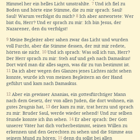
Himmel her ein helles Licht umstrahlte.
7
Und ich fiel zu
Boden und hörte eine Stimme, die zu mir sprach: Saul!
Saul! Warum verfolgst du mich?
8
Ich aber antwortete: Wer
bist du, Herr? Und er sprach zu mir: Ich bin Jesus, der
Nazarener, den du verfolgst!
9
Meine Begleiter aber sahen zwar das Licht und wurden
voll Furcht, aber die Stimme dessen, der mit mir redete,
hörten sie nicht.
10
Und ich sprach: Was soll ich tun, Herr?
Der Herr sprach zu mir: Steh auf und geh nach Damaskus!
Dort wird man dir alles sagen, was dir zu tun bestimmt ist.
11
Da ich aber wegen des Glanzes jenes Lichtes nicht sehen
konnte, wurde ich von meinen Begleitern an der Hand
geführt und kam nach Damaskus.
12
Aber ein gewisser Ananias, ein gottesfürchtiger Mann
nach dem Gesetz, der von allen Juden, die dort wohnen, ein
gutes Zeugnis hat,
13
der kam zu mir, trat herzu und sprach
zu mir: Bruder Saul, werde wieder sehend! Und zur selben
Stunde konnte ich ihn sehen.
14
Er aber sprach: Der Gott
unserer Väter hat dich vorherbestimmt, seinen Willen zu
erkennen und den Gerechten zu sehen und die Stimme aus
seinem Mund zu hören;
15
denn du sollst bei allen