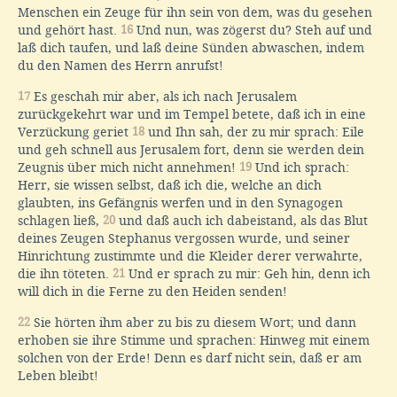
Menschen ein Zeuge für ihn sein von dem, was du gesehen
und gehört hast.
16
Und nun, was zögerst du? Steh auf und
laß dich taufen, und laß deine Sünden abwaschen, indem
du den Namen des Herrn anrufst!
17
Es geschah mir aber, als ich nach Jerusalem
zurückgekehrt war und im Tempel betete, daß ich in eine
Verzückung geriet
18
und Ihn sah, der zu mir sprach: Eile
und geh schnell aus Jerusalem fort, denn sie werden dein
Zeugnis über mich nicht annehmen!
19
Und ich sprach:
Herr, sie wissen selbst, daß ich die, welche an dich
glaubten, ins Gefängnis werfen und in den Synagogen
schlagen ließ,
20
und daß auch ich dabeistand, als das Blut
deines Zeugen Stephanus vergossen wurde, und seiner
Hinrichtung zustimmte und die Kleider derer verwahrte,
die ihn töteten.
21
Und er sprach zu mir: Geh hin, denn ich
will dich in die Ferne zu den Heiden senden!
22
Sie hörten ihm aber zu bis zu diesem Wort; und dann
erhoben sie ihre Stimme und sprachen: Hinweg mit einem
solchen von der Erde! Denn es darf nicht sein, daß er am
Leben bleibt!