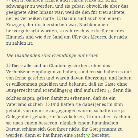
Durch Glauben erhielt auch Sarah selbst die Kraft,
schwanger zu werden, und sie gebar, obwohl sie über das
geeignete Alter hinaus war, weil sie den für treu achtete,
der es verheißen hatte.
12
Darum sind auch von einem
Einzigen, der doch erstorben war, Nachkommen
hervorgebracht worden, so zahlreich wie die Sterne des
Himmels und wie der Sand am Ufer des Meeres, der nicht
zu zählen ist.
Die Glaubenden sind Fremdlinge auf Erden
13
Diese alle sind im Glauben gestorben, ohne das
Verheißene empfangen zu haben, sondern sie haben es nur
von ferne gesehen und waren davon überzeugt, und haben
es willkommen geheißen und bekannt, daß sie Gäste ohne
Bürgerrecht und Fremdlinge
sind auf Erden;
denn die
[4]
14
solches sagen, geben damit zu erkennen, daß sie ein
Vaterland suchen.
15
Und hätten sie dabei jenes im Sinn
gehabt, von dem sie ausgegangen waren, so hätten sie ja
Gelegenheit gehabt, zurückzukehren;
16
nun aber trachten
sie nach einem besseren, nämlich einem himmlischen.
Darum schämt sich Gott ihrer nicht, ihr Gott genannt zu
werden; denn er hat ihnen eine Stadt
bereitet.
[5]