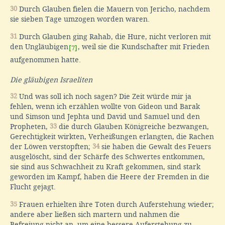
30
Durch Glauben fielen die Mauern von Jericho, nachdem
sie sieben Tage umzogen worden waren.
31
Durch Glauben ging Rahab, die Hure, nicht verloren mit
den Ungläubigen
, weil sie die Kundschafter mit Frieden
[7]
aufgenommen hatte.
Die gläubigen Israeliten
32
Und was soll ich noch sagen? Die Zeit würde mir ja
fehlen, wenn ich erzählen wollte von Gideon und Barak
und Simson und Jephta und David und Samuel und den
Propheten,
33
die durch Glauben Königreiche bezwangen,
Gerechtigkeit wirkten, Verheißungen erlangten, die Rachen
der Löwen verstopften;
34
sie haben die Gewalt des Feuers
ausgelöscht, sind der Schärfe des Schwertes entkommen,
sie sind aus Schwachheit zu Kraft gekommen, sind stark
geworden im Kampf, haben die Heere der Fremden in die
Flucht gejagt.
35
Frauen erhielten ihre Toten durch Auferstehung wieder;
andere aber ließen sich martern und nahmen die
Befreiung nicht an, um eine bessere Auferstehung zu