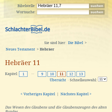
Bibelstelle:
Wortsuche:
Sie sind hier:
Die Bibel
>
Neues Testament
>
Hebräer
Hebräer 11
Kapitel:
···
1
9
10
11
12
13
Übersicht
· Schnellauswahl:
< Vorheriges Kapitel
|
Nächstes Kapitel >
Das Wesen des Glaubens und die Glaubenszeugen des alten
Bundes