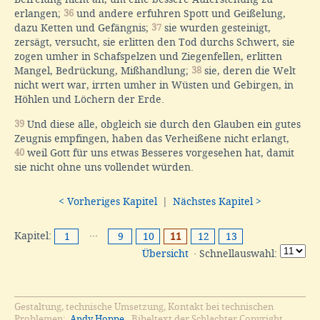
erlangen;
36
und andere erfuhren Spott und Geißelung,
dazu Ketten und Gefängnis;
37
sie wurden gesteinigt,
zersägt, versucht, sie erlitten den Tod durchs Schwert, sie
zogen umher in Schafspelzen und Ziegenfellen, erlitten
Mangel, Bedrückung, Mißhandlung;
38
sie, deren die Welt
nicht wert war, irrten umher in Wüsten und Gebirgen, in
Höhlen und Löchern der Erde.
39
Und diese alle, obgleich sie durch den Glauben ein gutes
Zeugnis empfingen, haben das Verheißene nicht erlangt,
40
weil Gott für uns etwas Besseres vorgesehen hat, damit
sie nicht ohne uns vollendet würden.
< Vorheriges Kapitel
|
Nächstes Kapitel >
Kapitel:
···
1
9
10
11
12
13
Übersicht
· Schnellauswahl:
Gestaltung, technische Umsetzung, Kontakt bei technischen
Problemen:
Andy Hoppe
. Bibeltext der Schlachter Copyright