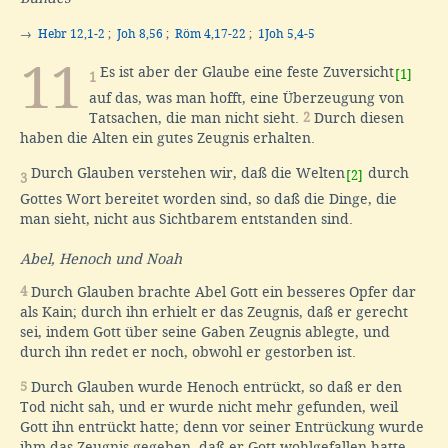
→
Hebr 12,1-2
;
Joh 8,56
;
Röm 4,17-22
;
1Joh 5,4-5
11
Es ist aber der Glaube eine feste Zuversicht
[1]
1
auf das, was man hofft, eine Überzeugung von
Tatsachen, die man nicht sieht.
2
Durch diesen
haben die Alten ein gutes Zeugnis erhalten.
Durch Glauben verstehen wir, daß die Welten
durch
[2]
3
Gottes Wort bereitet worden sind, so daß die Dinge, die
man sieht, nicht aus Sichtbarem entstanden sind.
Abel, Henoch und Noah
4
Durch Glauben brachte Abel Gott ein besseres Opfer dar
als Kain; durch ihn erhielt er das Zeugnis, daß er gerecht
sei, indem Gott über seine Gaben Zeugnis ablegte, und
durch ihn redet er noch, obwohl er gestorben ist.
5
Durch Glauben wurde Henoch entrückt, so daß er den
Tod nicht sah, und er wurde nicht mehr gefunden, weil
Gott ihn entrückt hatte; denn vor seiner Entrückung wurde
ihm das Zeugnis gegeben, daß er Gott wohlgefallen hatte.