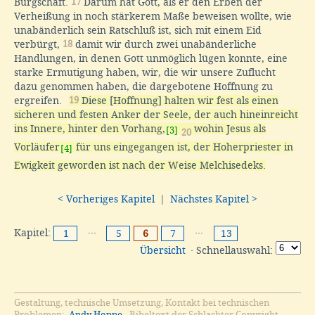
Bürgschaft.
17
Darum hat Gott, als er den Erben der
Verheißung in noch stärkerem Maße beweisen wollte, wie
unabänderlich sein Ratschluß ist, sich mit einem Eid
verbürgt,
18
damit wir durch zwei unabänderliche
Handlungen, in denen Gott unmöglich lügen konnte, eine
starke Ermutigung haben, wir, die wir unsere Zuflucht
dazu genommen haben, die dargebotene Hoffnung zu
ergreifen.
19
Diese [Hoffnung] halten wir fest als einen
sicheren und festen Anker der Seele, der auch hineinreicht
ins Innere, hinter den Vorhang,
wohin Jesus als
[3]
20
Vorläufer
für uns eingegangen ist, der Hoherpriester in
[4]
Ewigkeit geworden ist nach der Weise Melchisedeks.
< Vorheriges Kapitel
|
Nächstes Kapitel >
Kapitel:
···
···
1
5
6
7
13
Übersicht
· Schnellauswahl:
Gestaltung, technische Umsetzung, Kontakt bei technischen
Problemen:
Andy Hoppe
. Bibeltext der Schlachter Copyright