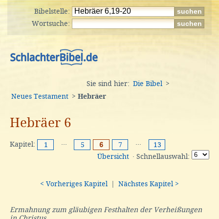
Bibelstelle:
Wortsuche:
Sie sind hier:
Die Bibel
>
Neues Testament
>
Hebräer
Hebräer 6
Kapitel:
···
···
1
5
6
7
13
Übersicht
· Schnellauswahl:
< Vorheriges Kapitel
|
Nächstes Kapitel >
Ermahnung zum gläubigen Festhalten der Verheißungen
in Christus