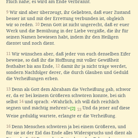
Fluch nahe; es wird am Ende verbrannt.
9
Wir sind aber überzeugt, ihr Geliebten, daß euer Zustand
besser ist und mit der Errettung verbunden ist, obgleich
wir so reden.
10
Denn Gott ist nicht ungerecht, daß er euer
Werk und die Bemühung in der Liebe vergäße, die ihr für
seinen Namen bewiesen habt, indem ihr den Heiligen
dientet und noch dient.
11
Wir wünschen aber, daß jeder von euch denselben Eifer
beweise, so daß ihr die Hoffnung mit voller Gewißheit
festhaltet bis ans Ende,
12
damit ihr ja nicht träge werdet,
sondern Nachfolger derer, die durch Glauben und Geduld
die Verheißungen erben.
13
Denn als Gott dem Abraham die Verheißung gab, schwor
er, da er bei keinem Größeren schwören konnte, bei sich
selbst
14
und sprach: »Wahrlich, ich will dich reichlich
segnen und mächtig mehren!«
Und da jener auf diese
[2]
15
Weise geduldig wartete, erlangte er die Verheißung.
16
Denn Menschen schwören ja bei einem Größeren, und
für sie ist der Eid das Ende alles Widerspruchs und dient als