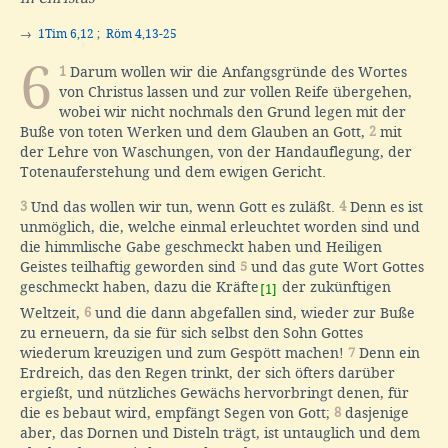
→
1Tim 6,12
;
Röm 4,13-25
6
1
Darum wollen wir die Anfangsgründe des Wortes
von Christus lassen und zur vollen Reife übergehen,
wobei wir nicht nochmals den Grund legen mit der
Buße von toten Werken und dem Glauben an Gott,
2
mit
der Lehre von Waschungen, von der Handauflegung, der
Totenauferstehung und dem ewigen Gericht.
3
Und das wollen wir tun, wenn Gott es zuläßt.
4
Denn es ist
unmöglich, die, welche einmal erleuchtet worden sind und
die himmlische Gabe geschmeckt haben und Heiligen
Geistes teilhaftig geworden sind
5
und das gute Wort Gottes
geschmeckt haben, dazu die Kräfte
der zukünftigen
[1]
Weltzeit,
6
und die dann abgefallen sind, wieder zur Buße
zu erneuern, da sie für sich selbst den Sohn Gottes
wiederum kreuzigen und zum Gespött machen!
7
Denn ein
Erdreich, das den Regen trinkt, der sich öfters darüber
ergießt, und nützliches Gewächs hervorbringt denen, für
die es bebaut wird, empfängt Segen von Gott;
8
dasjenige
aber, das Dornen und Disteln trägt, ist untauglich und dem