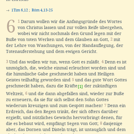
→
1Tim 6,12
;
Röm 4,13-25
6
1
Darum wollen wir die Anfangsgründe des Wortes
von Christus lassen und zur vollen Reife übergehen,
wobei wir nicht nochmals den Grund legen mit der
Buße von toten Werken und dem Glauben an Gott,
2
mit
der Lehre von Waschungen, von der Handauflegung, der
Totenauferstehung und dem ewigen Gericht.
3
Und das wollen wir tun, wenn Gott es zuläßt.
4
Denn es ist
unmöglich, die, welche einmal erleuchtet worden sind und
die himmlische Gabe geschmeckt haben und Heiligen
Geistes teilhaftig geworden sind
5
und das gute Wort Gottes
geschmeckt haben, dazu die Kräfte
der zukünftigen
[1]
Weltzeit,
6
und die dann abgefallen sind, wieder zur Buße
zu erneuern, da sie für sich selbst den Sohn Gottes
wiederum kreuzigen und zum Gespött machen!
7
Denn ein
Erdreich, das den Regen trinkt, der sich öfters darüber
ergießt, und nützliches Gewächs hervorbringt denen, für
die es bebaut wird, empfängt Segen von Gott;
8
dasjenige
aber, das Dornen und Disteln trägt, ist untauglich und dem