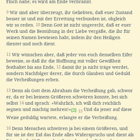
Fluch nahe; es wird am Ende verbrannt.
9
Wir sind aber überzeugt, ihr Geliebten, daß euer Zustand
besser ist und mit der Errettung verbunden ist, obgleich
wir so reden.
10
Denn Gott ist nicht ungerecht, daß er euer
Werk und die Bemühung in der Liebe vergäße, die ihr für
seinen Namen bewiesen habt, indem ihr den Heiligen
dientet und noch dient.
11
Wir wünschen aber, daß jeder von euch denselben Eifer
beweise, so daß ihr die Hoffnung mit voller Gewißheit
festhaltet bis ans Ende,
12
damit ihr ja nicht träge werdet,
sondern Nachfolger derer, die durch Glauben und Geduld
die Verheißungen erben.
13
Denn als Gott dem Abraham die Verheißung gab, schwor
er, da er bei keinem Größeren schwören konnte, bei sich
selbst
14
und sprach: »Wahrlich, ich will dich reichlich
segnen und mächtig mehren!«
Und da jener auf diese
[2]
15
Weise geduldig wartete, erlangte er die Verheißung.
16
Denn Menschen schwören ja bei einem Größeren, und
für sie ist der Eid das Ende alles Widerspruchs und dient als