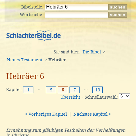
Bibelstelle:
Wortsuche:
Sie sind hier:
Die Bibel
>
Neues Testament
>
Hebräer
Hebräer 6
Kapitel:
···
···
1
5
6
7
13
Übersicht
· Schnellauswahl:
< Vorheriges Kapitel
|
Nächstes Kapitel >
Ermahnung zum gläubigen Festhalten der Verheißungen
in Christus