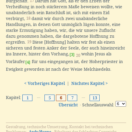
Bürgschaft.
17
Darum hat Gott, als er den Erben der
Verheißung in noch stärkerem Maße beweisen wollte, wie
unabänderlich sein Ratschluß ist, sich mit einem Eid
verbürgt,
18
damit wir durch zwei unabänderliche
Handlungen, in denen Gott unmöglich lügen konnte, eine
starke Ermutigung haben, wir, die wir unsere Zuflucht
dazu genommen haben, die dargebotene Hoffnung zu
ergreifen.
19
Diese [Hoffnung] halten wir fest als einen
sicheren und festen Anker der Seele, der auch hineinreicht
ins Innere, hinter den Vorhang,
wohin Jesus als
[3]
20
Vorläufer
für uns eingegangen ist, der Hoherpriester in
[4]
Ewigkeit geworden ist nach der Weise Melchisedeks.
< Vorheriges Kapitel
|
Nächstes Kapitel >
Kapitel:
···
···
1
5
6
7
13
Übersicht
· Schnellauswahl:
Gestaltung, technische Umsetzung, Kontakt bei technischen
Problemen:
Andy Hoppe
. Bibeltext der Schlachter Copyright