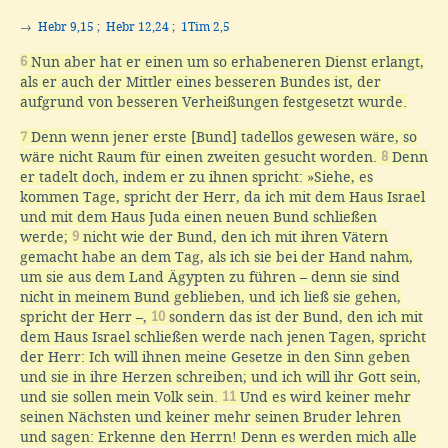
→
Hebr 9,15
;
Hebr 12,24
;
1Tim 2,5
6
Nun aber hat er einen um so erhabeneren Dienst erlangt,
als er auch der Mittler eines besseren Bundes ist, der
aufgrund von besseren Verheißungen festgesetzt wurde.
7
Denn wenn jener erste [Bund] tadellos gewesen wäre, so
wäre nicht Raum für einen zweiten gesucht worden.
8
Denn
er tadelt doch, indem er zu ihnen spricht: »Siehe, es
kommen Tage, spricht der Herr, da ich mit dem Haus Israel
und mit dem Haus Juda einen neuen Bund schließen
werde;
9
nicht wie der Bund, den ich mit ihren Vätern
gemacht habe an dem Tag, als ich sie bei der Hand nahm,
um sie aus dem Land Ägypten zu führen – denn sie sind
nicht in meinem Bund geblieben, und ich ließ sie gehen,
spricht der Herr –,
10
sondern das ist der Bund, den ich mit
dem Haus Israel schließen werde nach jenen Tagen, spricht
der Herr: Ich will ihnen meine Gesetze in den Sinn geben
und sie in ihre Herzen schreiben; und ich will ihr Gott sein,
und sie sollen mein Volk sein.
11
Und es wird keiner mehr
seinen Nächsten und keiner mehr seinen Bruder lehren
und sagen: Erkenne den Herrn! Denn es werden mich alle