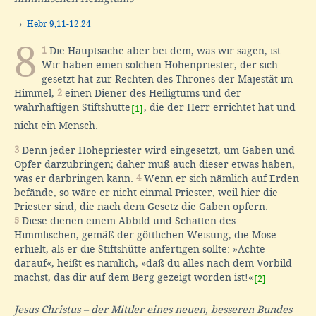
→
Hebr 9,11-12.24
8
1
Die Hauptsache aber bei dem, was wir sagen, ist:
Wir haben einen solchen Hohenpriester, der sich
gesetzt hat zur Rechten des Thrones der Majestät im
Himmel,
2
einen Diener des Heiligtums und der
wahrhaftigen Stiftshütte
, die der Herr errichtet hat und
[1]
nicht ein Mensch.
3
Denn jeder Hohepriester wird eingesetzt, um Gaben und
Opfer darzubringen; daher muß auch dieser etwas haben,
was er darbringen kann.
4
Wenn er sich nämlich auf Erden
befände, so wäre er nicht einmal Priester, weil hier die
Priester sind, die nach dem Gesetz die Gaben opfern.
5
Diese dienen einem Abbild und Schatten des
Himmlischen, gemäß der göttlichen Weisung, die Mose
erhielt, als er die Stiftshütte anfertigen sollte: »Achte
darauf«, heißt es nämlich, »daß du alles nach dem Vorbild
machst, das dir auf dem Berg gezeigt worden ist!«
[2]
Jesus Christus – der Mittler eines neuen, besseren Bundes