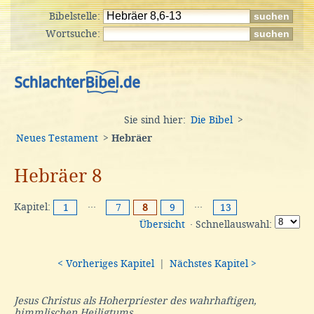
Bibelstelle:
Wortsuche:
Sie sind hier:
Die Bibel
>
Neues Testament
>
Hebräer
Hebräer 8
Kapitel:
···
···
1
7
8
9
13
Übersicht
· Schnellauswahl:
< Vorheriges Kapitel
|
Nächstes Kapitel >
Jesus Christus als Hoherpriester des wahrhaftigen,
himmlischen Heiligtums