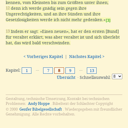
kennen, vom Kleinsten bis zum Größten unter ihnen;
12
denn ich werde gnädig sein gegen ihre
Ungerechtigkeiten, und an ihre Sünden und ihre
Gesetzlosigkeiten werde ich nicht mehr gedenken.«
[3]
13
Indem er sagt: »Einen neuen«, hat er den ersten [Bund]
für veraltet erklärt; was aber veraltet ist und sich überlebt
hat, das wird bald verschwinden.
< Vorheriges Kapitel
|
Nächstes Kapitel >
Kapitel:
···
···
1
7
8
9
13
Übersicht
· Schnellauswahl:
Gestaltung, technische Umsetzung, Kontakt bei technischen
Problemen:
Andy Hoppe
. Bibeltext der Schlachter Copyright
© 2000
Genfer Bibelgesellschaft
. Wiedergegeben mit freundlicher
Genehmigung. Alle Rechte vorbehalten.