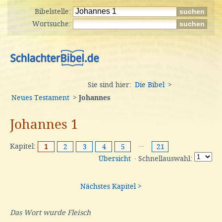
Bibelstelle:
Wortsuche:
Sie sind hier:
Die Bibel
>
Neues Testament
>
Johannes
Johannes 1
Kapitel:
···
1
2
3
4
5
21
Übersicht
· Schnellauswahl:
Nächstes Kapitel >
Das Wort wurde Fleisch