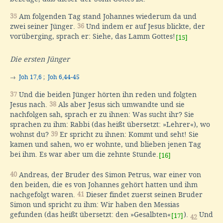
35
Am folgenden Tag stand Johannes wiederum da und
zwei seiner Jünger.
36
Und indem er auf Jesus blickte, der
vorüberging, sprach er: Siehe, das Lamm Gottes!
[15]
Die ersten Jünger
→
Joh 17,6
;
Joh 6,44-45
37
Und die beiden Jünger hörten ihn reden und folgten
Jesus nach.
38
Als aber Jesus sich umwandte und sie
nachfolgen sah, sprach er zu ihnen: Was sucht ihr? Sie
sprachen zu ihm: Rabbi (das heißt übersetzt: »Lehrer«), wo
wohnst du?
39
Er spricht zu ihnen: Kommt und seht! Sie
kamen und sahen, wo er wohnte, und blieben jenen Tag
bei ihm. Es war aber um die zehnte Stunde.
[16]
40
Andreas, der Bruder des Simon Petrus, war einer von
den beiden, die es von Johannes gehört hatten und ihm
nachgefolgt waren.
41
Dieser findet zuerst seinen Bruder
Simon und spricht zu ihm: Wir haben den Messias
gefunden (das heißt übersetzt: den »Gesalbten«
).
Und
[17]
42