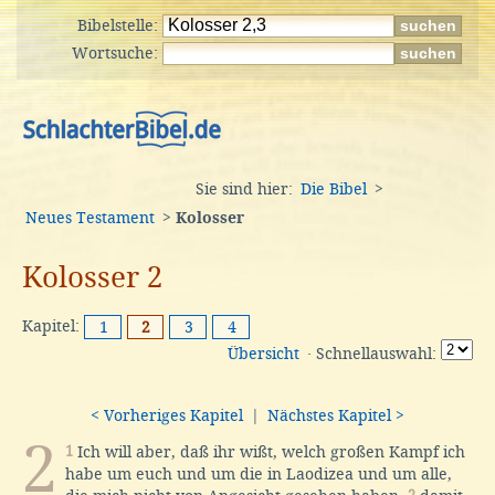
Bibelstelle:
Wortsuche:
Sie sind hier:
Die Bibel
>
Neues Testament
>
Kolosser
Kolosser 2
Kapitel:
1
2
3
4
Übersicht
· Schnellauswahl:
< Vorheriges Kapitel
|
Nächstes Kapitel >
2
1
Ich will aber, daß ihr wißt, welch großen Kampf ich
habe um euch und um die in Laodizea und um alle,