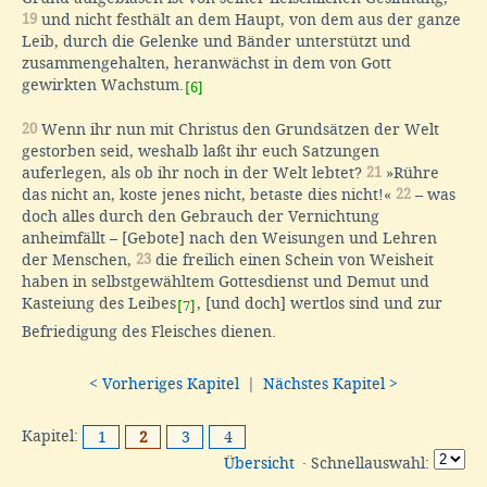
19
und nicht festhält an dem Haupt, von dem aus der ganze
Leib, durch die Gelenke und Bänder unterstützt und
zusammengehalten, heranwächst in dem von Gott
gewirkten Wachstum.
[6]
20
Wenn ihr nun mit Christus den Grundsätzen der Welt
gestorben seid, weshalb laßt ihr euch Satzungen
auferlegen, als ob ihr noch in der Welt lebtet?
21
»Rühre
das nicht an, koste jenes nicht, betaste dies nicht!«
22
– was
doch alles durch den Gebrauch der Vernichtung
anheimfällt – [Gebote] nach den Weisungen und Lehren
der Menschen,
23
die freilich einen Schein von Weisheit
haben in selbstgewähltem Gottesdienst und Demut und
Kasteiung des Leibes
, [und doch] wertlos sind und zur
[7]
Befriedigung des Fleisches dienen.
< Vorheriges Kapitel
|
Nächstes Kapitel >
Kapitel:
1
2
3
4
Übersicht
· Schnellauswahl: