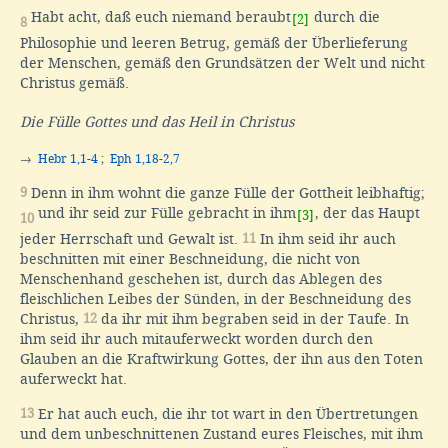
Habt acht, daß euch niemand beraubt
durch die
[2]
8
Philosophie und leeren Betrug, gemäß der Überlieferung
der Menschen, gemäß den Grundsätzen der Welt und nicht
Christus gemäß.
Die Fülle Gottes und das Heil in Christus
→
Hebr 1,1-4
;
Eph 1,18-2,7
9
Denn in ihm wohnt die ganze Fülle der Gottheit leibhaftig;
und ihr seid zur Fülle gebracht in ihm
, der das Haupt
[3]
10
jeder Herrschaft und Gewalt ist.
11
In ihm seid ihr auch
beschnitten mit einer Beschneidung, die nicht von
Menschenhand geschehen ist, durch das Ablegen des
fleischlichen Leibes der Sünden, in der Beschneidung des
Christus,
12
da ihr mit ihm begraben seid in der Taufe. In
ihm seid ihr auch mitauferweckt worden durch den
Glauben an die Kraftwirkung Gottes, der ihn aus den Toten
auferweckt hat.
13
Er hat auch euch, die ihr tot wart in den Übertretungen
und dem unbeschnittenen Zustand eures Fleisches, mit ihm