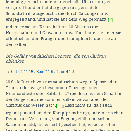
lebendig gemacht, indem er euch alle Übertretungen
vergab;
14
und er hat die gegen uns gerichtete
Schuldschrift ausgelöscht, die durch Satzungen uns
entgegenstand, und hat sie aus dem Weg geschafft,
[4]
indem er sie ans Kreuz heftete.
15
Als er so die
Herrschaften und Gewalten entwaffnet hatte, stellte er sie
öffentlich an den Pranger und triumphierte über sie an
demselben.
Die Gefahr von falschen Lehrern, die von Christus
ablenken
→
Gal 4,1-11.19
;
Röm 7,1-6
;
1Tim 4,1-8
16
So laßt euch von niemand richten wegen Speise oder
Trank, oder wegen bestimmter Feiertage oder
Neumondfeste oder Sabbate,
17
die doch nur ein Schatten
der Dinge sind, die kommen sollen, wovon aber der
Christus das Wesen hat
.
Laßt nicht zu, daß euch
[5]
18
irgend jemand um den Kampfpreis bringt, indem er sich in
Demut und Verehrung von Engeln gefällt und sich in
Sachen einläßt, die er nicht gesehen hat, wobei er ohne
Grund aufgeblasen ist von seiner fleischlichen Gesinnung,