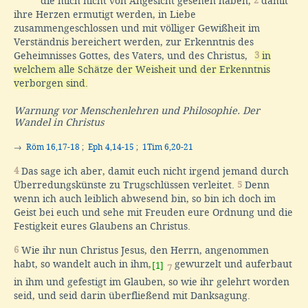
die mich nicht von Angesicht gesehen haben,
2
damit
ihre Herzen ermutigt werden, in Liebe
zusammengeschlossen und mit völliger Gewißheit im
Verständnis bereichert werden, zur Erkenntnis des
Geheimnisses Gottes, des Vaters, und des Christus,
3
in
welchem alle Schätze der Weisheit und der Erkenntnis
verborgen sind.
Warnung vor Menschenlehren und Philosophie. Der
Wandel in Christus
→
Röm 16,17-18
;
Eph 4,14-15
;
1Tim 6,20-21
4
Das sage ich aber, damit euch nicht irgend jemand durch
Überredungskünste zu Trugschlüssen verleitet.
5
Denn
wenn ich auch leiblich abwesend bin, so bin ich doch im
Geist bei euch und sehe mit Freuden eure Ordnung und die
Festigkeit eures Glaubens an Christus.
6
Wie ihr nun Christus Jesus, den Herrn, angenommen
habt, so wandelt auch in ihm,
gewurzelt und auferbaut
[1]
7
in ihm und gefestigt im Glauben, so wie ihr gelehrt worden
seid, und seid darin überfließend mit Danksagung.