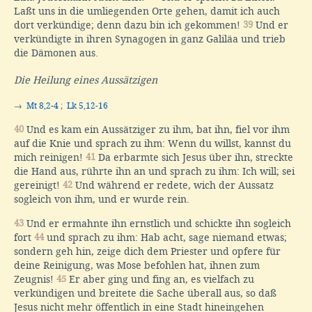
Laßt uns in die umliegenden Orte gehen, damit ich auch
dort verkündige; denn dazu bin ich gekommen!
39
Und er
verkündigte in ihren Synagogen in ganz Galiläa und trieb
die Dämonen aus.
Die Heilung eines Aussätzigen
→
Mt 8,2-4
;
Lk 5,12-16
40
Und es kam ein Aussätziger zu ihm, bat ihn, fiel vor ihm
auf die Knie und sprach zu ihm: Wenn du willst, kannst du
mich reinigen!
41
Da erbarmte sich Jesus über ihn, streckte
die Hand aus, rührte ihn an und sprach zu ihm: Ich will; sei
gereinigt!
42
Und während er redete, wich der Aussatz
sogleich von ihm, und er wurde rein.
43
Und er ermahnte ihn ernstlich und schickte ihn sogleich
fort
44
und sprach zu ihm: Hab acht, sage niemand etwas;
sondern geh hin, zeige dich dem Priester und opfere für
deine Reinigung, was Mose befohlen hat, ihnen zum
Zeugnis!
45
Er aber ging und fing an, es vielfach zu
verkündigen und breitete die Sache überall aus, so daß
Jesus nicht mehr öffentlich in eine Stadt hineingehen