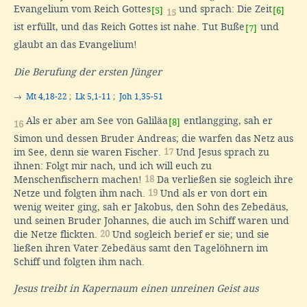
Evangelium vom Reich Gottes
und sprach: Die Zeit
[5]
[6]
15
ist erfüllt, und das Reich Gottes ist nahe. Tut Buße
und
[7]
glaubt an das Evangelium!
Die Berufung der ersten Jünger
→
Mt 4,18-22
;
Lk 5,1-11
;
Joh 1,35-51
Als er aber am See von Galiläa
entlangging, sah er
[8]
16
Simon und dessen Bruder Andreas; die warfen das Netz aus
im See, denn sie waren Fischer.
17
Und Jesus sprach zu
ihnen: Folgt mir nach, und ich will euch zu
Menschenfischern machen!
18
Da verließen sie sogleich ihre
Netze und folgten ihm nach.
19
Und als er von dort ein
wenig weiter ging, sah er Jakobus, den Sohn des Zebedäus,
und seinen Bruder Johannes, die auch im Schiff waren und
die Netze flickten.
20
Und sogleich berief er sie; und sie
ließen ihren Vater Zebedäus samt den Tagelöhnern im
Schiff und folgten ihm nach.
Jesus treibt in Kapernaum einen unreinen Geist aus