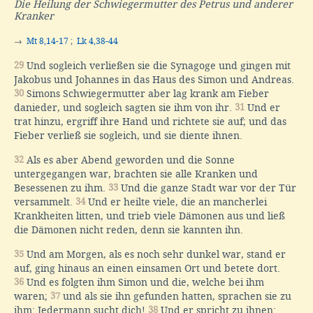
Die Heilung der Schwiegermutter des Petrus und anderer
Kranker
→
Mt 8,14-17
;
Lk 4,38-44
29
Und sogleich verließen sie die Synagoge und gingen mit
Jakobus und Johannes in das Haus des Simon und Andreas.
30
Simons Schwiegermutter aber lag krank am Fieber
danieder, und sogleich sagten sie ihm von ihr.
31
Und er
trat hinzu, ergriff ihre Hand und richtete sie auf; und das
Fieber verließ sie sogleich, und sie diente ihnen.
32
Als es aber Abend geworden und die Sonne
untergegangen war, brachten sie alle Kranken und
Besessenen zu ihm.
33
Und die ganze Stadt war vor der Tür
versammelt.
34
Und er heilte viele, die an mancherlei
Krankheiten litten, und trieb viele Dämonen aus und ließ
die Dämonen nicht reden, denn sie kannten ihn.
35
Und am Morgen, als es noch sehr dunkel war, stand er
auf, ging hinaus an einen einsamen Ort und betete dort.
36
Und es folgten ihm Simon und die, welche bei ihm
waren;
37
und als sie ihn gefunden hatten, sprachen sie zu
ihm: Jedermann sucht dich!
38
Und er spricht zu ihnen: