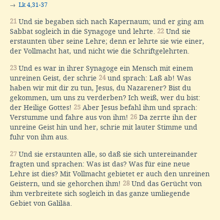
→
Lk 4,31-37
21
Und sie begaben sich nach Kapernaum; und er ging am
Sabbat sogleich in die Synagoge und lehrte.
22
Und sie
erstaunten über seine Lehre; denn er lehrte sie wie einer,
der Vollmacht hat, und nicht wie die Schriftgelehrten.
23
Und es war in ihrer Synagoge ein Mensch mit einem
unreinen Geist, der schrie
24
und sprach: Laß ab! Was
haben wir mit dir zu tun, Jesus, du Nazarener? Bist du
gekommen, um uns zu verderben? Ich weiß, wer du bist:
der Heilige Gottes!
25
Aber Jesus befahl ihm und sprach:
Verstumme und fahre aus von ihm!
26
Da zerrte ihn der
unreine Geist hin und her, schrie mit lauter Stimme und
fuhr von ihm aus.
27
Und sie erstaunten alle, so daß sie sich untereinander
fragten und sprachen: Was ist das? Was für eine neue
Lehre ist dies? Mit Vollmacht gebietet er auch den unreinen
Geistern, und sie gehorchen ihm!
28
Und das Gerücht von
ihm verbreitete sich sogleich in das ganze umliegende
Gebiet von Galiläa.