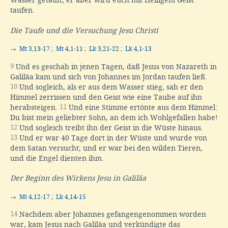
Wasser getauft; er aber wird euch mit Heiligem Geist
taufen.
Die Taufe und die Versuchung Jesu Christi
→
Mt 3,13-17
;
Mt 4,1-11
;
Lk 3,21-22
;
Lk 4,1-13
9
Und es geschah in jenen Tagen, daß Jesus von Nazareth in
Galiläa kam und sich von Johannes im Jordan taufen ließ.
10
Und sogleich, als er aus dem Wasser stieg, sah er den
Himmel zerrissen und den Geist wie eine Taube auf ihn
herabsteigen.
11
Und eine Stimme ertönte aus dem Himmel:
Du bist mein geliebter Sohn, an dem ich Wohlgefallen habe!
12
Und sogleich treibt ihn der Geist in die Wüste hinaus.
13
Und er war 40 Tage dort in der Wüste und wurde von
dem Satan versucht; und er war bei den wilden Tieren,
und die Engel dienten ihm.
Der Beginn des Wirkens Jesu in Galiläa
→
Mt 4,12-17
;
Lk 4,14-15
14
Nachdem aber Johannes gefangengenommen worden
war, kam Jesus nach Galiläa und verkündigte das