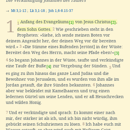
Die Verkündigung Johannes des Täufers
→
Mt 3,1-12
;
Lk 3,1-18
;
Joh 1,6-8.15-37
1
Anfang des Evangeliums
von Jesus Christus
,
[1]
[2]
1
dem Sohn Gottes.
2
Wie geschrieben steht in den
Propheten: »Siehe, ich sende meinen Boten vor
deinem Angesicht her, der deinen Weg vor dir bereiten
wird.«
3
»Die Stimme eines Rufenden [ertönt] in der Wüste:
Bereitet den Weg des Herrn, macht seine Pfade eben!«
[3]
4
So begann Johannes in der Wüste, taufte und verkündigte
eine Taufe der Buße
zur Vergebung der Sünden.
Und
[4]
5
es ging zu ihm hinaus das ganze Land Judäa und die
Bewohner von Jerusalem, und es wurden von ihm alle im
Jordan getauft, die ihre Sünden bekannten.
6
Johannes
aber war bekleidet mit Kamelhaaren und trug einen
ledernen Gürtel um seine Lenden, und er aß Heuschrecken
und wilden Honig.
7
Und er verkündigte und sprach: Es kommt einer nach
mir, der stärker ist als ich, und ich bin nicht würdig, ihm
gebückt seinen Schuhriemen zu lösen.
8
Ich habe euch mit