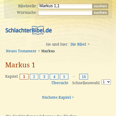
Bibelstelle:
Wortsuche:
Sie sind hier:
Die Bibel
>
Neues Testament
>
Markus
Markus 1
Kapitel:
···
1
2
3
4
5
16
Übersicht
· Schnellauswahl:
Nächstes Kapitel >