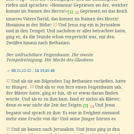
riefen und sprachen: »Hosianna! Gepriesen sei der, welcher
kommt im Namen des Herrn!«
Gepriesen sei das Reich
[1]
10
unseres Vaters David, das kommt im Namen des Herrn!
Hosianna in der Höhe!
11
Und Jesus zog ein in Jerusalem
und in den Tempel. Und nachdem er alles betrachtet hatte,
ging er, da die Stunde schon vorgerückt war, mit den
Zwölfen hinaus nach Bethanien.
Der unfruchtbare Feigenbaum. Die zweite
Tempelreinigung. Die Macht des Glaubens
→
Mt 21,12-22
;
Lk 19,45-48
12
Und als sie am folgenden Tag Bethanien verließen, hatte
er Hunger.
13
Und als er von fern einen Feigenbaum sah,
der Blätter hatte, ging er hin, ob er etwas daran finden
würde. Und als er zu ihm kam, fand er nichts als Blätter;
denn es war nicht die Zeit der Feigen.
Und Jesus
[2]
14
begann und sprach zu ihm: Es esse in Ewigkeit niemand
mehr eine Frucht von dir! Und seine Jünger hörten es.
15
Und sie kamen nach Jerusalem. Und Jesus ging in den