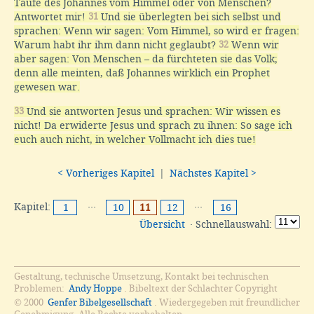
Taufe des Johannes vom Himmel oder von Menschen?
Antwortet mir!
31
Und sie überlegten bei sich selbst und
sprachen: Wenn wir sagen: Vom Himmel, so wird er fragen:
Warum habt ihr ihm dann nicht geglaubt?
32
Wenn wir
aber sagen: Von Menschen – da fürchteten sie das Volk;
denn alle meinten, daß Johannes wirklich ein Prophet
gewesen war.
33
Und sie antworten Jesus und sprachen: Wir wissen es
nicht! Da erwiderte Jesus und sprach zu ihnen: So sage ich
euch auch nicht, in welcher Vollmacht ich dies tue!
< Vorheriges Kapitel
|
Nächstes Kapitel >
Kapitel:
···
···
1
10
11
12
16
Übersicht
· Schnellauswahl:
Gestaltung, technische Umsetzung, Kontakt bei technischen
Problemen:
Andy Hoppe
. Bibeltext der Schlachter Copyright
© 2000
Genfer Bibelgesellschaft
. Wiedergegeben mit freundlicher