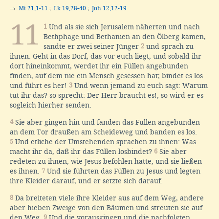
→
Mt 21,1-11
;
Lk 19,28-40
;
Joh 12,12-19
11
1
Und als sie sich Jerusalem näherten und nach
Bethphage und Bethanien an den Ölberg kamen,
sandte er zwei seiner Jünger
2
und sprach zu
ihnen: Geht in das Dorf, das vor euch liegt, und sobald ihr
dort hineinkommt, werdet ihr ein Füllen angebunden
finden, auf dem nie ein Mensch gesessen hat; bindet es los
und führt es her!
3
Und wenn jemand zu euch sagt: Warum
tut ihr das? so sprecht: Der Herr braucht es!, so wird er es
sogleich hierher senden.
4
Sie aber gingen hin und fanden das Füllen angebunden
an dem Tor draußen am Scheideweg und banden es los.
5
Und etliche der Umstehenden sprachen zu ihnen: Was
macht ihr da, daß ihr das Füllen losbindet?
6
Sie aber
redeten zu ihnen, wie Jesus befohlen hatte, und sie ließen
es ihnen.
7
Und sie führten das Füllen zu Jesus und legten
ihre Kleider darauf, und er setzte sich darauf.
8
Da breiteten viele ihre Kleider aus auf dem Weg, andere
aber hieben Zweige von den Bäumen und streuten sie auf
den Weg.
9
Und die vorausgingen und die nachfolgten,