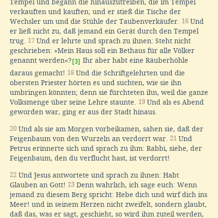
Tempel und begann die hinauszutreiben, die im Tempel
verkauften und kauften; und er stieß die Tische der
Wechsler um und die Stühle der Taubenverkäufer.
16
Und
er ließ nicht zu, daß jemand ein Gerät durch den Tempel
trug.
17
Und er lehrte und sprach zu ihnen: Steht nicht
geschrieben: »Mein Haus soll ein Bethaus für alle Völker
genannt werden«?
Ihr aber habt eine Räuberhöhle
[3]
daraus gemacht!
18
Und die Schriftgelehrten und die
obersten Priester hörten es und suchten, wie sie ihn
umbringen könnten; denn sie fürchteten ihn, weil die ganze
Volksmenge über seine Lehre staunte.
19
Und als es Abend
geworden war, ging er aus der Stadt hinaus.
20
Und als sie am Morgen vorbeikamen, sahen sie, daß der
Feigenbaum von den Wurzeln an verdorrt war.
21
Und
Petrus erinnerte sich und sprach zu ihm: Rabbi, siehe, der
Feigenbaum, den du verflucht hast, ist verdorrt!
22
Und Jesus antwortete und sprach zu ihnen: Habt
Glauben an Gott!
23
Denn wahrlich, ich sage euch: Wenn
jemand zu diesem Berg spricht: Hebe dich und wirf dich ins
Meer! und in seinem Herzen nicht zweifelt, sondern glaubt,
daß das, was er sagt, geschieht, so wird ihm zuteil werden,