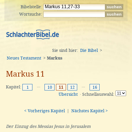
Bibelstelle:
Wortsuche:
Sie sind hier:
Die Bibel
>
Neues Testament
>
Markus
Markus 11
Kapitel:
···
···
1
10
11
12
16
Übersicht
· Schnellauswahl:
< Vorheriges Kapitel
|
Nächstes Kapitel >
Der Einzug des Messias Jesus in Jerusalem