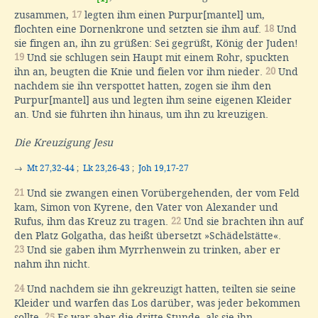
zusammen,
17
legten ihm einen Purpur[mantel] um,
flochten eine Dornenkrone und setzten sie ihm auf.
18
Und
sie fingen an, ihn zu grüßen: Sei gegrüßt, König der Juden!
19
Und sie schlugen sein Haupt mit einem Rohr, spuckten
ihn an, beugten die Knie und fielen vor ihm nieder.
20
Und
nachdem sie ihn verspottet hatten, zogen sie ihm den
Purpur[mantel] aus und legten ihm seine eigenen Kleider
an. Und sie führten ihn hinaus, um ihn zu kreuzigen.
Die Kreuzigung Jesu
→
Mt 27,32-44
;
Lk 23,26-43
;
Joh 19,17-27
21
Und sie zwangen einen Vorübergehenden, der vom Feld
kam, Simon von Kyrene, den Vater von Alexander und
Rufus, ihm das Kreuz zu tragen.
22
Und sie brachten ihn auf
den Platz Golgatha, das heißt übersetzt »Schädelstätte«.
23
Und sie gaben ihm Myrrhenwein zu trinken, aber er
nahm ihn nicht.
24
Und nachdem sie ihn gekreuzigt hatten, teilten sie seine
Kleider und warfen das Los darüber, was jeder bekommen
sollte.
25
Es war aber die dritte Stunde, als sie ihn