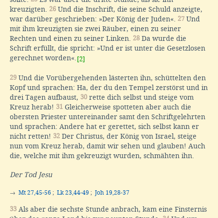
kreuzigten.
26
Und die Inschrift, die seine Schuld anzeigte,
war darüber geschrieben: »Der König der Juden«.
27
Und
mit ihm kreuzigten sie zwei Räuber, einen zu seiner
Rechten und einen zu seiner Linken.
28
Da wurde die
Schrift erfüllt, die spricht: »Und er ist unter die Gesetzlosen
gerechnet worden«.
[2]
29
Und die Vorübergehenden lästerten ihn, schüttelten den
Kopf und sprachen: Ha, der du den Tempel zerstörst und in
drei Tagen aufbaust,
30
rette dich selbst und steige vom
Kreuz herab!
31
Gleicherweise spotteten aber auch die
obersten Priester untereinander samt den Schriftgelehrten
und sprachen: Andere hat er gerettet, sich selbst kann er
nicht retten!
32
Der Christus, der König von Israel, steige
nun vom Kreuz herab, damit wir sehen und glauben! Auch
die, welche mit ihm gekreuzigt wurden, schmähten ihn.
Der Tod Jesu
→
Mt 27,45-56
;
Lk 23,44-49
;
Joh 19,28-37
33
Als aber die sechste Stunde anbrach, kam eine Finsternis