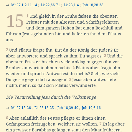
→
Mt 27,1-2.11-14
;
Lk 22,66-71
;
Lk 23,1-4
;
Joh 18,28-38
15
1
Und gleich in der Frühe faßten die obersten
Priester mit den Ältesten und Schriftgelehrten
und dem ganzen Hohen Rat einen Beschluß und
führten Jesus gebunden hin und lieferten ihn dem Pilatus
aus.
2
Und Pilatus fragte ihn: Bist du der König der Juden? Er
aber antwortete und sprach zu ihm: Du sagst es!
3
Und die
obersten Priester brachten viele Anklagen gegen ihn vor.
Er aber antwortete ihnen nichts.
4
Pilatus aber fragte ihn
wieder und sprach: Antwortest du nichts? Sieh, wie viele
Dinge sie gegen dich aussagen!
5
Jesus aber antwortete
nichts mehr, so daß sich Pilatus verwunderte.
Die Verurteilung Jesu durch die Volksmenge
→
Mt 27,15-26
;
Lk 23,13-25
;
Joh 18,39-40
;
Joh 19,6-16
6
Aber anläßlich des Festes pflegte er ihnen einen
Gefangenen freizugeben, welchen sie wollten.
7
Es lag aber
ein gewisser Barabbas gefangen samt den Mitaufrührern,