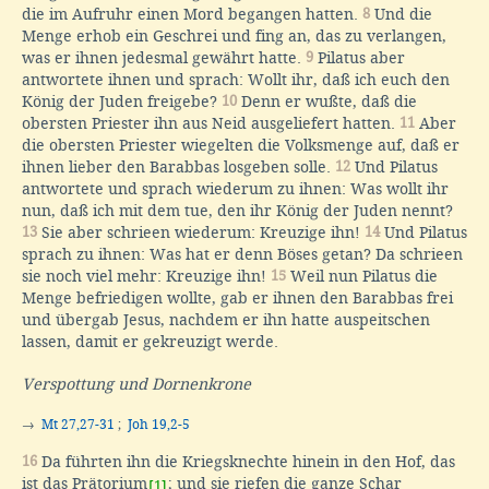
die im Aufruhr einen Mord begangen hatten.
8
Und die
Menge erhob ein Geschrei und fing an, das zu verlangen,
was er ihnen jedesmal gewährt hatte.
9
Pilatus aber
antwortete ihnen und sprach: Wollt ihr, daß ich euch den
König der Juden freigebe?
10
Denn er wußte, daß die
obersten Priester ihn aus Neid ausgeliefert hatten.
11
Aber
die obersten Priester wiegelten die Volksmenge auf, daß er
ihnen lieber den Barabbas losgeben solle.
12
Und Pilatus
antwortete und sprach wiederum zu ihnen: Was wollt ihr
nun, daß ich mit dem tue, den ihr König der Juden nennt?
13
Sie aber schrieen wiederum: Kreuzige ihn!
14
Und Pilatus
sprach zu ihnen: Was hat er denn Böses getan? Da schrieen
sie noch viel mehr: Kreuzige ihn!
15
Weil nun Pilatus die
Menge befriedigen wollte, gab er ihnen den Barabbas frei
und übergab Jesus, nachdem er ihn hatte auspeitschen
lassen, damit er gekreuzigt werde.
Verspottung und Dornenkrone
→
Mt 27,27-31
;
Joh 19,2-5
16
Da führten ihn die Kriegsknechte hinein in den Hof, das
ist das Prätorium
; und sie riefen die ganze Schar
[1]