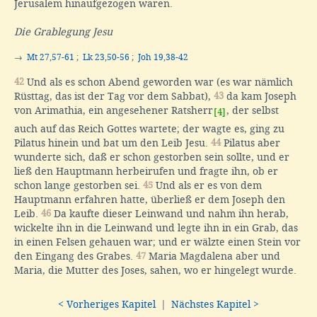
Jerusalem hinaufgezogen waren.
Die Grablegung Jesu
→
Mt 27,57-61
;
Lk 23,50-56
;
Joh 19,38-42
42
Und als es schon Abend geworden war (es war nämlich
Rüsttag, das ist der Tag vor dem Sabbat),
43
da kam Joseph
von Arimathia, ein angesehener Ratsherr
, der selbst
[4]
auch auf das Reich Gottes wartete; der wagte es, ging zu
Pilatus hinein und bat um den Leib Jesu.
44
Pilatus aber
wunderte sich, daß er schon gestorben sein sollte, und er
ließ den Hauptmann herbeirufen und fragte ihn, ob er
schon lange gestorben sei.
45
Und als er es von dem
Hauptmann erfahren hatte, überließ er dem Joseph den
Leib.
46
Da kaufte dieser Leinwand und nahm ihn herab,
wickelte ihn in die Leinwand und legte ihn in ein Grab, das
in einen Felsen gehauen war; und er wälzte einen Stein vor
den Eingang des Grabes.
47
Maria Magdalena aber und
Maria, die Mutter des Joses, sahen, wo er hingelegt wurde.
< Vorheriges Kapitel
|
Nächstes Kapitel >