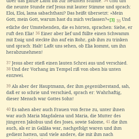
über das ganze Land bis zur neunten Stunde.
34
Und um
die neunte Stunde rief Jesus mit lauter Stimme und sprach:
Eloi, Eloi, lama sabachthani? Das heißt übersetzt: »Mein
Gott, mein Gott, warum hast du mich verlassen?«
Und
[3]
35
etliche der Umstehenden, die es hörten, sprachen: Siehe, er
ruft den Elia!
36
Einer aber lief und füllte einen Schwamm
mit Essig und steckte ihn auf ein Rohr, gab ihm zu trinken
und sprach: Halt! Laßt uns sehen, ob Elia kommt, um ihn
herabzunehmen!
37
Jesus aber stieß einen lauten Schrei aus und verschied.
38
Und der Vorhang im Tempel riß von oben bis unten
entzwei.
39
Als aber der Hauptmann, der ihm gegenüberstand, sah,
daß er so schrie und verschied, sprach er: Wahrhaftig,
dieser Mensch war Gottes Sohn!
40
Es sahen aber auch Frauen von ferne zu, unter ihnen
war auch Maria Magdalena und Maria, die Mutter des
jüngeren Jakobus und des Joses, sowie Salome,
41
die ihm
auch, als er in Galiläa war, nachgefolgt waren und ihm
gedient hatten, und viele andere, die mit ihm nach