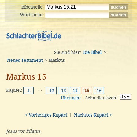
Bibelstelle:
Wortsuche:
Sie sind hier:
Die Bibel
>
Neues Testament
>
Markus
Markus 15
Kapitel:
···
1
12
13
14
15
16
Übersicht
· Schnellauswahl:
< Vorheriges Kapitel
|
Nächstes Kapitel >
Jesus vor Pilatus