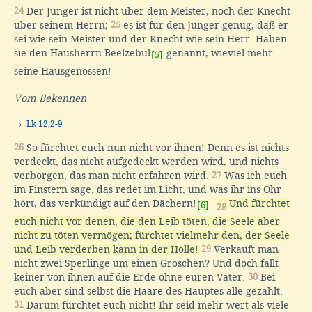
24
Der Jünger ist nicht über dem Meister, noch der Knecht
über seinem Herrn;
25
es ist für den Jünger genug, daß er
sei wie sein Meister und der Knecht wie sein Herr. Haben
sie den Hausherrn Beelzebul
genannt, wieviel mehr
[5]
seine Hausgenossen!
Vom Bekennen
→
Lk 12,2-9
26
So fürchtet euch nun nicht vor ihnen! Denn es ist nichts
verdeckt, das nicht aufgedeckt werden wird, und nichts
verborgen, das man nicht erfahren wird.
27
Was ich euch
im Finstern sage, das redet im Licht, und was ihr ins Ohr
hört, das verkündigt auf den Dächern!
Und fürchtet
[6]
28
euch nicht vor denen, die den Leib töten, die Seele aber
nicht zu töten vermögen; fürchtet vielmehr den, der Seele
und Leib verderben kann in der Hölle!
29
Verkauft man
nicht zwei Sperlinge um einen Groschen? Und doch fällt
keiner von ihnen auf die Erde ohne euren Vater.
30
Bei
euch aber sind selbst die Haare des Hauptes alle gezählt.
31
Darum fürchtet euch nicht! Ihr seid mehr wert als viele