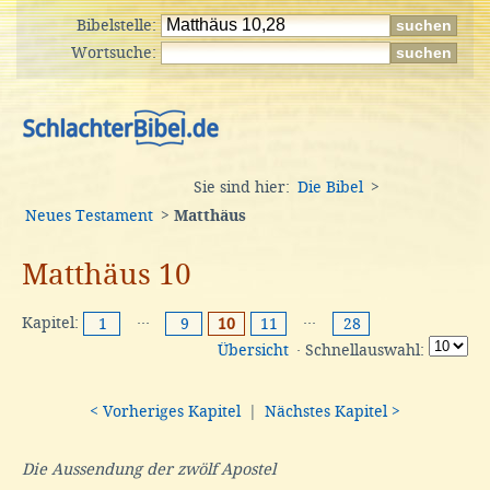
Bibelstelle:
Wortsuche:
Sie sind hier:
Die Bibel
>
Neues Testament
>
Matthäus
Matthäus 10
Kapitel:
···
···
1
9
10
11
28
Übersicht
· Schnellauswahl:
< Vorheriges Kapitel
|
Nächstes Kapitel >
Die Aussendung der zwölf Apostel