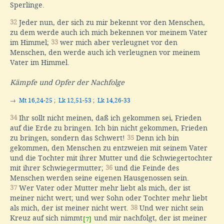
Sperlinge.
32
Jeder nun, der sich zu mir bekennt vor den Menschen,
zu dem werde auch ich mich bekennen vor meinem Vater
im Himmel;
33
wer mich aber verleugnet vor den
Menschen, den werde auch ich verleugnen vor meinem
Vater im Himmel.
Kämpfe und Opfer der Nachfolge
→
Mt 16,24-25
;
Lk 12,51-53
;
Lk 14,26-33
34
Ihr sollt nicht meinen, daß ich gekommen sei, Frieden
auf die Erde zu bringen. Ich bin nicht gekommen, Frieden
zu bringen, sondern das Schwert!
35
Denn ich bin
gekommen, den Menschen zu entzweien mit seinem Vater
und die Tochter mit ihrer Mutter und die Schwiegertochter
mit ihrer Schwiegermutter;
36
und die Feinde des
Menschen werden seine eigenen Hausgenossen sein.
37
Wer Vater oder Mutter mehr liebt als mich, der ist
meiner nicht wert; und wer Sohn oder Tochter mehr liebt
als mich, der ist meiner nicht wert.
38
Und wer nicht sein
Kreuz auf sich nimmt
und mir nachfolgt, der ist meiner
[7]