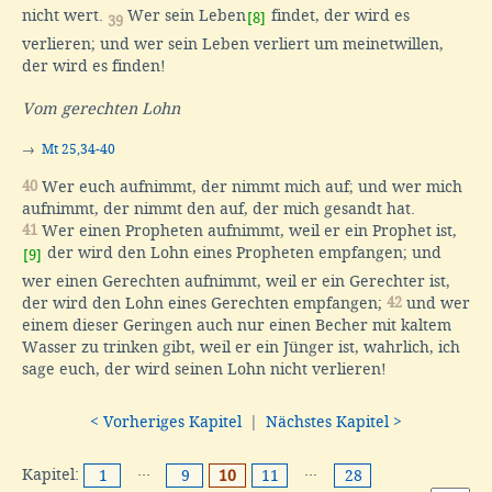
nicht wert.
Wer sein Leben
findet, der wird es
[8]
39
verlieren; und wer sein Leben verliert um meinetwillen,
der wird es finden!
Vom gerechten Lohn
→
Mt 25,34-40
40
Wer euch aufnimmt, der nimmt mich auf; und wer mich
aufnimmt, der nimmt den auf, der mich gesandt hat.
41
Wer einen Propheten aufnimmt, weil er ein Prophet ist,
der wird den Lohn eines Propheten empfangen; und
[9]
wer einen Gerechten aufnimmt, weil er ein Gerechter ist,
der wird den Lohn eines Gerechten empfangen;
42
und wer
einem dieser Geringen auch nur einen Becher mit kaltem
Wasser zu trinken gibt, weil er ein Jünger ist, wahrlich, ich
sage euch, der wird seinen Lohn nicht verlieren!
< Vorheriges Kapitel
|
Nächstes Kapitel >
Kapitel:
···
···
1
9
10
11
28