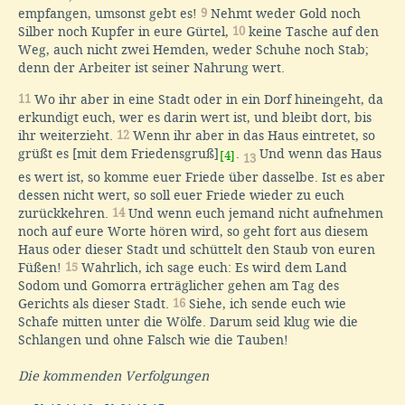
empfangen, umsonst gebt es!
9
Nehmt weder Gold noch
Silber noch Kupfer in eure Gürtel,
10
keine Tasche auf den
Weg, auch nicht zwei Hemden, weder Schuhe noch Stab;
denn der Arbeiter ist seiner Nahrung wert.
11
Wo ihr aber in eine Stadt oder in ein Dorf hineingeht, da
erkundigt euch, wer es darin wert ist, und bleibt dort, bis
ihr weiterzieht.
12
Wenn ihr aber in das Haus eintretet, so
grüßt es [mit dem Friedensgruß]
.
Und wenn das Haus
[4]
13
es wert ist, so komme euer Friede über dasselbe. Ist es aber
dessen nicht wert, so soll euer Friede wieder zu euch
zurückkehren.
14
Und wenn euch jemand nicht aufnehmen
noch auf eure Worte hören wird, so geht fort aus diesem
Haus oder dieser Stadt und schüttelt den Staub von euren
Füßen!
15
Wahrlich, ich sage euch: Es wird dem Land
Sodom und Gomorra erträglicher gehen am Tag des
Gerichts als dieser Stadt.
16
Siehe, ich sende euch wie
Schafe mitten unter die Wölfe. Darum seid klug wie die
Schlangen und ohne Falsch wie die Tauben!
Die kommenden Verfolgungen