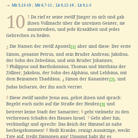
→
Mk 3,13-19
;
Mk 6,7-11
;
Lk 6,12-16
;
Lk 9,1-5
10
1
Da rief er seine zwölf Jünger zu sich und gab
ihnen Vollmacht über die unreinen Geister, sie
auszutreiben, und jede Krankheit und jedes
Gebrechen zu heilen.
Die Namen der zwölf Apostel
aber sind diese: Der erste
[1]
2
Simon, genannt Petrus, und sein Bruder Andreas; Jakobus,
der Sohn des Zebedäus, und sein Bruder Johannes;
3
Philippus und Bartholomäus; Thomas und Matthäus der
Zöllner; Jakobus, der Sohn des Alphäus, und Lebbäus, mit
dem Beinamen Thaddäus;
Simon der Kananiter
, und
[2]
4
Judas Ischariot, der ihn auch verriet.
5
Diese zwölf sandte Jesus aus, gebot ihnen und sprach:
Begebt euch nicht auf die Straße der Heiden
und
[3]
betretet keine Stadt der Samariter;
6
geht vielmehr zu den
verlorenen Schafen des Hauses Israel.
7
Geht aber hin,
verkündigt und sprecht: Das Reich der Himmel ist nahe
herbeigekommen!
8
Heilt Kranke, reinigt Aussätzige, weckt
Tote auf, treibt Dämonen aus! Umsonst habt ihr es