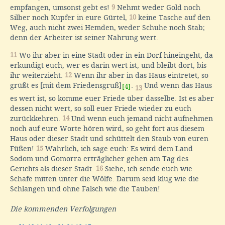
empfangen, umsonst gebt es!
9
Nehmt weder Gold noch
Silber noch Kupfer in eure Gürtel,
10
keine Tasche auf den
Weg, auch nicht zwei Hemden, weder Schuhe noch Stab;
denn der Arbeiter ist seiner Nahrung wert.
11
Wo ihr aber in eine Stadt oder in ein Dorf hineingeht, da
erkundigt euch, wer es darin wert ist, und bleibt dort, bis
ihr weiterzieht.
12
Wenn ihr aber in das Haus eintretet, so
grüßt es [mit dem Friedensgruß]
.
Und wenn das Haus
[4]
13
es wert ist, so komme euer Friede über dasselbe. Ist es aber
dessen nicht wert, so soll euer Friede wieder zu euch
zurückkehren.
14
Und wenn euch jemand nicht aufnehmen
noch auf eure Worte hören wird, so geht fort aus diesem
Haus oder dieser Stadt und schüttelt den Staub von euren
Füßen!
15
Wahrlich, ich sage euch: Es wird dem Land
Sodom und Gomorra erträglicher gehen am Tag des
Gerichts als dieser Stadt.
16
Siehe, ich sende euch wie
Schafe mitten unter die Wölfe. Darum seid klug wie die
Schlangen und ohne Falsch wie die Tauben!
Die kommenden Verfolgungen