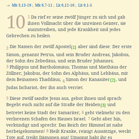
→
Mk 3,13-19
;
Mk 6,7-11
;
Lk 6,12-16
;
Lk 9,1-5
10
1
Da rief er seine zwölf Jünger zu sich und gab
ihnen Vollmacht über die unreinen Geister, sie
auszutreiben, und jede Krankheit und jedes
Gebrechen zu heilen.
Die Namen der zwölf Apostel
aber sind diese: Der erste
[1]
2
Simon, genannt Petrus, und sein Bruder Andreas; Jakobus,
der Sohn des Zebedäus, und sein Bruder Johannes;
3
Philippus und Bartholomäus; Thomas und Matthäus der
Zöllner; Jakobus, der Sohn des Alphäus, und Lebbäus, mit
dem Beinamen Thaddäus;
Simon der Kananiter
, und
[2]
4
Judas Ischariot, der ihn auch verriet.
5
Diese zwölf sandte Jesus aus, gebot ihnen und sprach:
Begebt euch nicht auf die Straße der Heiden
und
[3]
betretet keine Stadt der Samariter;
6
geht vielmehr zu den
verlorenen Schafen des Hauses Israel.
7
Geht aber hin,
verkündigt und sprecht: Das Reich der Himmel ist nahe
herbeigekommen!
8
Heilt Kranke, reinigt Aussätzige, weckt
Tote auf, treibt Dämonen aus! Umsonst habt ihr es