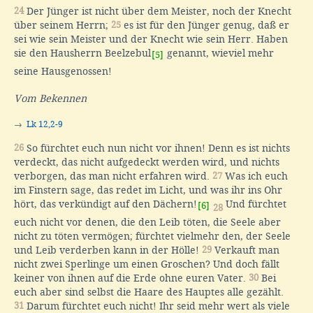
24
Der Jünger ist nicht über dem Meister, noch der Knecht
über seinem Herrn;
25
es ist für den Jünger genug, daß er
sei wie sein Meister und der Knecht wie sein Herr. Haben
sie den Hausherrn Beelzebul
genannt, wieviel mehr
[5]
seine Hausgenossen!
Vom Bekennen
→
Lk 12,2-9
26
So fürchtet euch nun nicht vor ihnen! Denn es ist nichts
verdeckt, das nicht aufgedeckt werden wird, und nichts
verborgen, das man nicht erfahren wird.
27
Was ich euch
im Finstern sage, das redet im Licht, und was ihr ins Ohr
hört, das verkündigt auf den Dächern!
Und fürchtet
[6]
28
euch nicht vor denen, die den Leib töten, die Seele aber
nicht zu töten vermögen; fürchtet vielmehr den, der Seele
und Leib verderben kann in der Hölle!
29
Verkauft man
nicht zwei Sperlinge um einen Groschen? Und doch fällt
keiner von ihnen auf die Erde ohne euren Vater.
30
Bei
euch aber sind selbst die Haare des Hauptes alle gezählt.
31
Darum fürchtet euch nicht! Ihr seid mehr wert als viele