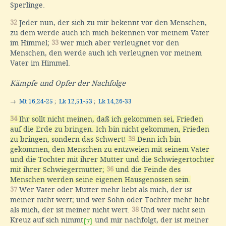
Sperlinge.
32
Jeder nun, der sich zu mir bekennt vor den Menschen,
zu dem werde auch ich mich bekennen vor meinem Vater
im Himmel;
33
wer mich aber verleugnet vor den
Menschen, den werde auch ich verleugnen vor meinem
Vater im Himmel.
Kämpfe und Opfer der Nachfolge
→
Mt 16,24-25
;
Lk 12,51-53
;
Lk 14,26-33
34
Ihr sollt nicht meinen, daß ich gekommen sei, Frieden
auf die Erde zu bringen. Ich bin nicht gekommen, Frieden
zu bringen, sondern das Schwert!
35
Denn ich bin
gekommen, den Menschen zu entzweien mit seinem Vater
und die Tochter mit ihrer Mutter und die Schwiegertochter
mit ihrer Schwiegermutter;
36
und die Feinde des
Menschen werden seine eigenen Hausgenossen sein.
37
Wer Vater oder Mutter mehr liebt als mich, der ist
meiner nicht wert; und wer Sohn oder Tochter mehr liebt
als mich, der ist meiner nicht wert.
38
Und wer nicht sein
Kreuz auf sich nimmt
und mir nachfolgt, der ist meiner
[7]