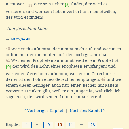
nicht wert.
Wer sein Leben
findet, der wird es
[8]
39
verlieren; und wer sein Leben verliert um meinetwillen,
der wird es finden!
Vom gerechten Lohn
→
Mt 25,34-40
40
Wer euch aufnimmt, der nimmt mich auf; und wer mich
aufnimmt, der nimmt den auf, der mich gesandt hat.
41
Wer einen Propheten aufnimmt, weil er ein Prophet ist,
der wird den Lohn eines Propheten empfangen; und
[9]
wer einen Gerechten aufnimmt, weil er ein Gerechter ist,
der wird den Lohn eines Gerechten empfangen;
42
und wer
einem dieser Geringen auch nur einen Becher mit kaltem
Wasser zu trinken gibt, weil er ein Jünger ist, wahrlich, ich
sage euch, der wird seinen Lohn nicht verlieren!
< Vorheriges Kapitel
|
Nächstes Kapitel >
Kapitel:
···
···
1
9
10
11
28