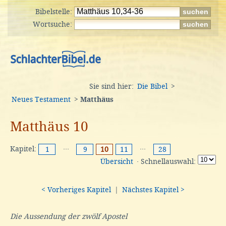
Bibelstelle:
Wortsuche:
Sie sind hier:
Die Bibel
>
Neues Testament
>
Matthäus
Matthäus 10
Kapitel:
···
···
1
9
10
11
28
Übersicht
· Schnellauswahl:
< Vorheriges Kapitel
|
Nächstes Kapitel >
Die Aussendung der zwölf Apostel