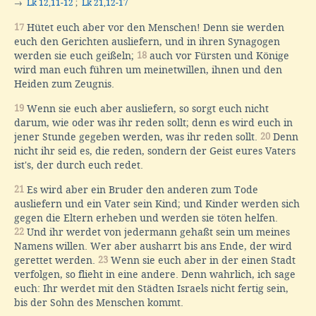
→
Lk 12,11-12
;
Lk 21,12-17
17
Hütet euch aber vor den Menschen! Denn sie werden
euch den Gerichten ausliefern, und in ihren Synagogen
werden sie euch geißeln;
18
auch vor Fürsten und Könige
wird man euch führen um meinetwillen, ihnen und den
Heiden zum Zeugnis.
19
Wenn sie euch aber ausliefern, so sorgt euch nicht
darum, wie oder was ihr reden sollt; denn es wird euch in
jener Stunde gegeben werden, was ihr reden sollt.
20
Denn
nicht ihr seid es, die reden, sondern der Geist eures Vaters
ist's, der durch euch redet.
21
Es wird aber ein Bruder den anderen zum Tode
ausliefern und ein Vater sein Kind; und Kinder werden sich
gegen die Eltern erheben und werden sie töten helfen.
22
Und ihr werdet von jedermann gehaßt sein um meines
Namens willen. Wer aber ausharrt bis ans Ende, der wird
gerettet werden.
23
Wenn sie euch aber in der einen Stadt
verfolgen, so flieht in eine andere. Denn wahrlich, ich sage
euch: Ihr werdet mit den Städten Israels nicht fertig sein,
bis der Sohn des Menschen kommt.