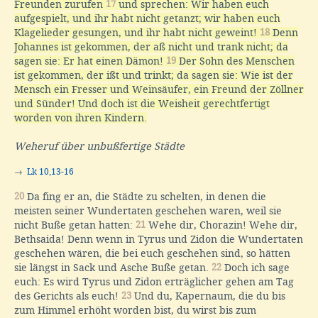
Freunden zurufen
17
und sprechen: Wir haben euch
aufgespielt, und ihr habt nicht getanzt; wir haben euch
Klagelieder gesungen, und ihr habt nicht geweint!
18
Denn
Johannes ist gekommen, der aß nicht und trank nicht; da
sagen sie: Er hat einen Dämon!
19
Der Sohn des Menschen
ist gekommen, der ißt und trinkt; da sagen sie: Wie ist der
Mensch ein Fresser und Weinsäufer, ein Freund der Zöllner
und Sünder! Und doch ist die Weisheit gerechtfertigt
worden von ihren Kindern.
Weheruf über unbußfertige Städte
→
Lk 10,13-16
20
Da fing er an, die Städte zu schelten, in denen die
meisten seiner Wundertaten geschehen waren, weil sie
nicht Buße getan hatten:
21
Wehe dir, Chorazin! Wehe dir,
Bethsaida! Denn wenn in Tyrus und Zidon die Wundertaten
geschehen wären, die bei euch geschehen sind, so hätten
sie längst in Sack und Asche Buße getan.
22
Doch ich sage
euch: Es wird Tyrus und Zidon erträglicher gehen am Tag
des Gerichts als euch!
23
Und du, Kapernaum, die du bis
zum Himmel erhöht worden bist, du wirst bis zum