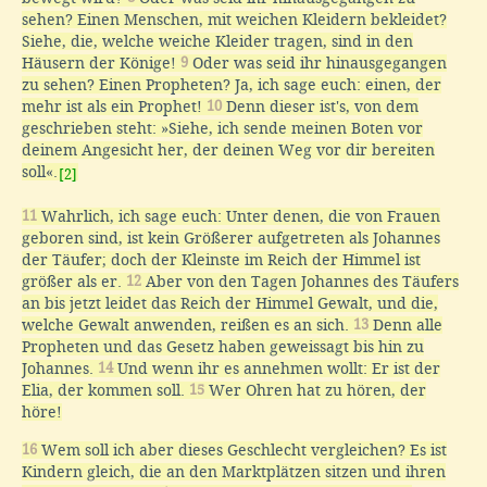
sehen? Einen Menschen, mit weichen Kleidern bekleidet?
Siehe, die, welche weiche Kleider tragen, sind in den
Häusern der Könige!
9
Oder was seid ihr hinausgegangen
zu sehen? Einen Propheten? Ja, ich sage euch: einen, der
mehr ist als ein Prophet!
10
Denn dieser ist's, von dem
geschrieben steht: »Siehe, ich sende meinen Boten vor
deinem Angesicht her, der deinen Weg vor dir bereiten
soll«.
[2]
11
Wahrlich, ich sage euch: Unter denen, die von Frauen
geboren sind, ist kein Größerer aufgetreten als Johannes
der Täufer; doch der Kleinste im Reich der Himmel ist
größer als er.
12
Aber von den Tagen Johannes des Täufers
an bis jetzt leidet das Reich der Himmel Gewalt, und die,
welche Gewalt anwenden, reißen es an sich.
13
Denn alle
Propheten und das Gesetz haben geweissagt bis hin zu
Johannes.
14
Und wenn ihr es annehmen wollt: Er ist der
Elia, der kommen soll.
15
Wer Ohren hat zu hören, der
höre!
16
Wem soll ich aber dieses Geschlecht vergleichen? Es ist
Kindern gleich, die an den Marktplätzen sitzen und ihren