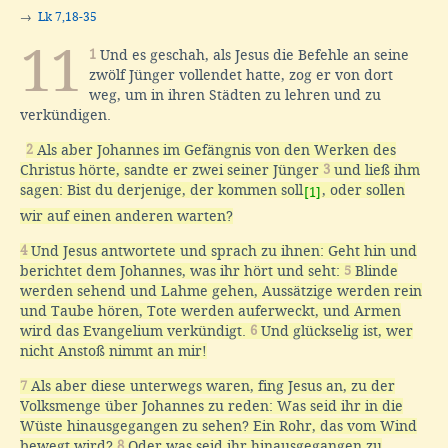
→
Lk 7,18-35
11
1
Und es geschah, als Jesus die Befehle an seine
zwölf Jünger vollendet hatte, zog er von dort
weg, um in ihren Städten zu lehren und zu
verkündigen.
2
Als aber Johannes im Gefängnis von den Werken des
Christus hörte, sandte er zwei seiner Jünger
3
und ließ ihm
sagen: Bist du derjenige, der kommen soll
, oder sollen
[1]
wir auf einen anderen warten?
4
Und Jesus antwortete und sprach zu ihnen: Geht hin und
berichtet dem Johannes, was ihr hört und seht:
5
Blinde
werden sehend und Lahme gehen, Aussätzige werden rein
und Taube hören, Tote werden auferweckt, und Armen
wird das Evangelium verkündigt.
6
Und glückselig ist, wer
nicht Anstoß nimmt an mir!
7
Als aber diese unterwegs waren, fing Jesus an, zu der
Volksmenge über Johannes zu reden: Was seid ihr in die
Wüste hinausgegangen zu sehen? Ein Rohr, das vom Wind
bewegt wird?
8
Oder was seid ihr hinausgegangen zu