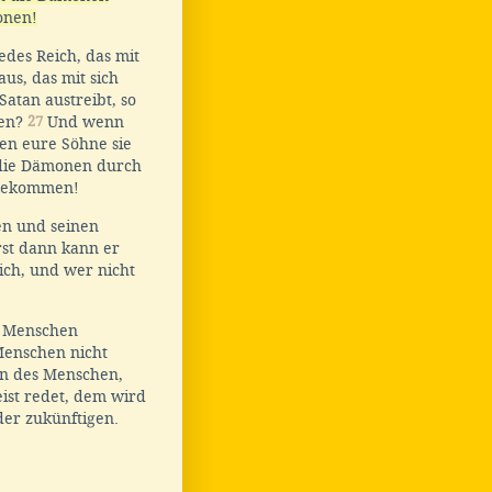
onen!
edes Reich, das mit
aus, das mit sich
atan austreibt, so
hen?
27
Und wenn
en eure Söhne sie
die Dämonen durch
h gekommen!
en und seinen
rst dann kann er
mich, und wer nicht
n Menschen
Menschen nicht
n des Menschen,
ist redet, dem wird
der zukünftigen.