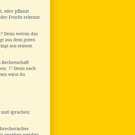
, oder pflanzt
 der Frucht erkennt
id? Denn wovon das
gt aus dem guten
ingt aus seinem
s Rechenschaft
ben.
37
Denn nach
ten wirst du
r und sprachen:
ebrecherisches
hen gegeben werden