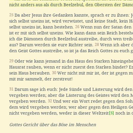
nicht anders aus als durch Beelzebul, den Obersten der Däm
25
Da aber Jesus ihre Gedanken kannte, sprach er zu ihnen: J
sich selbst uneins ist, wird verwüstet, und keine Stadt, kein H
selbst uneins ist, kann bestehen.
26
Wenn nun der Satan den S
ist er mit sich selbst uneins. Wie kann dann sein Reich beste
ich die Dämonen durch Beelzebul austreibe, durch wen treib
aus? Darum werden sie eure Richter sein.
28
Wenn ich aber 
den Geist Gottes austreibe, so ist ja das Reich Gottes zu euc
29
Oder wie kann jemand in das Haus des Starken hineingeh
Hausrat rauben, wenn er nicht zuerst den Starken bindet? E
sein Haus berauben.
30
Wer nicht mit mir ist, der ist gegen 
mit mir sammelt, der zerstreut!
31
Darum sage ich euch: Jede Sünde und Lästerung wird de
vergeben werden; aber die Lästerung des Geistes wird den 
vergeben werden.
32
Und wer ein Wort redet gegen den Soh
dem wird vergeben werden; wer aber gegen den Heiligen Ge
nicht vergeben werden, weder in dieser Weltzeit
[5]
noch in 
Gottes Gericht über das Böse im Menschen