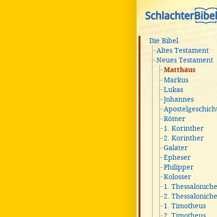
Die Bibel
Altes Testament
Neues Testament
Matthäus
Markus
Lukas
Johannes
Apostelgeschich
Römer
1. Korinther
2. Korinther
Galater
Epheser
Philipper
Kolosser
1. Thessalonich
2. Thessalonich
1. Timotheus
2. Timotheus