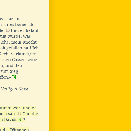
wie sie ihn
ls er es bemerkte.
le.
16
Und er befahl
üllt würde, was
iehe, mein Knecht,
hlgefallen hat! Ich
 Recht verkündigen.
f den Gassen seine
en, und den
 zum Sieg
ffen.«
[3]
Heiligen Geist
stumm war, und er
auch sah.
23
Und die
hn Davids
[4]
?
ibt die Dämonen