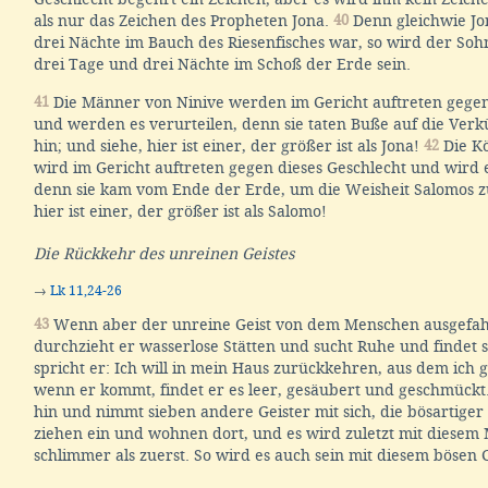
als nur das Zeichen des Propheten Jona.
40
Denn gleichwie Jo
drei Nächte im Bauch des Riesenfisches war, so wird der So
drei Tage und drei Nächte im Schoß der Erde sein.
41
Die Männer von Ninive werden im Gericht auftreten gegen
und werden es verurteilen, denn sie taten Buße auf die Ver
hin; und siehe, hier ist einer, der größer ist als Jona!
42
Die Kö
wird im Gericht auftreten gegen dieses Geschlecht und wird e
denn sie kam vom Ende der Erde, um die Weisheit Salomos z
hier ist einer, der größer ist als Salomo!
Die Rückkehr des unreinen Geistes
→
Lk 11,24-26
43
Wenn aber der unreine Geist von dem Menschen ausgefahr
durchzieht er wasserlose Stätten und sucht Ruhe und findet s
spricht er: Ich will in mein Haus zurückkehren, aus dem ich
wenn er kommt, findet er es leer, gesäubert und geschmückt
hin und nimmt sieben andere Geister mit sich, die bösartiger s
ziehen ein und wohnen dort, und es wird zuletzt mit diese
schlimmer als zuerst. So wird es auch sein mit diesem bösen 