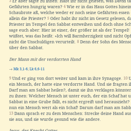
3
Er aber sagte zu ihnen: Habt ihr nicht gelesen, was David tat
Gefährten hungrig waren?
4
Wie er in das Haus Gottes hinei
Schaubrote aß, welche weder er noch seine Gefährten essen 
allein die Priester?
5
Oder habt ihr nicht im Gesetz gelesen, 
Priester im Tempel den Sabbat entweihen und doch ohne Sc
sage euch aber: Hier ist einer, der größer ist als der Tempel!
wüßtet, was das heißt: »Ich will Barmherzigkeit und nicht Opf
nicht die Unschuldigen verurteilt.
8
Denn der Sohn des Mensc
über den Sabbat.
Der Mann mit der verdorrten Hand
→
Mk 3,1-6
;
Lk 6,6-11
9
Und er ging von dort weiter und kam in ihre Synagoge.
10
U
ein Mensch, der hatte eine verdorrte Hand. Und sie fragten 
Darf man am Sabbat heilen?, damit sie ihn verklagen könnte
zu ihnen: Welcher Mensch ist unter euch, der ein Schaf hat 
Sabbat in eine Grube fällt, es nicht ergreift und herauszieht?
nun ein Mensch wert als ein Schaf! Darum darf man am Sabb
13
Dann sprach er zu dem Menschen: Strecke deine Hand aus!
sie aus, und sie wurde gesund wie die andere.
Jesus, der Knecht Gottes