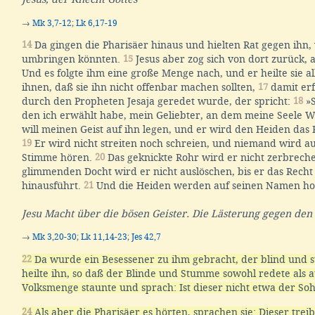
→
Mk 3,7-12
;
Lk 6,17-19
14
Da gingen die Pharisäer hinaus und hielten Rat gegen ihn, 
umbringen könnten.
15
Jesus aber zog sich von dort zurück, a
Und es folgte ihm eine große Menge nach, und er heilte sie al
ihnen, daß sie ihn nicht offenbar machen sollten,
17
damit erf
durch den Propheten Jesaja geredet wurde, der spricht:
18
»S
den ich erwählt habe, mein Geliebter, an dem meine Seele Wo
will meinen Geist auf ihn legen, und er wird den Heiden das
19
Er wird nicht streiten noch schreien, und niemand wird au
Stimme hören.
20
Das geknickte Rohr wird er nicht zerbrech
glimmenden Docht wird er nicht auslöschen, bis er das Recht
hinausführt.
21
Und die Heiden werden auf seinen Namen ho
Jesu Macht über die bösen Geister. Die Lästerung gegen den 
→
Mk 3,20-30
;
Lk 11,14-23
;
Jes 42,7
22
Da wurde ein Besessener zu ihm gebracht, der blind und 
heilte ihn, so daß der Blinde und Stumme sowohl redete als 
Volksmenge staunte und sprach: Ist dieser nicht etwa der So
24
Als aber die Pharisäer es hörten, sprachen sie: Dieser tre