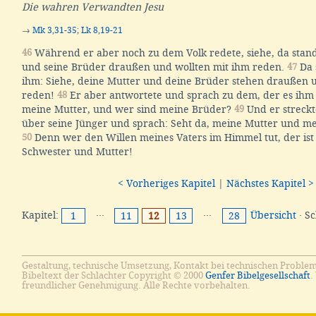
Die wahren Verwandten Jesu
→
Mk 3,31-35
;
Lk 8,19-21
46
Während er aber noch zu dem Volk redete, siehe, da stan
und seine Brüder draußen und wollten mit ihm reden.
47
Da 
ihm: Siehe, deine Mutter und deine Brüder stehen draußen u
reden!
48
Er aber antwortete und sprach zu dem, der es ihm 
meine Mutter, und wer sind meine Brüder?
49
Und er streckt
über seine Jünger und sprach: Seht da, meine Mutter und m
50
Denn wer den Willen meines Vaters im Himmel tut, der is
Schwester und Mutter!
< Vorheriges Kapitel
|
Nächstes Kapitel >
Kapitel:
···
···
Übersicht
· S
1
11
12
13
28
Gestaltung, technische Umsetzung, Kontakt bei technischen Proble
Bibeltext der Schlachter Copyright © 2000
Genfer Bibelgesellschaft
.
freundlicher Genehmigung. Alle Rechte vorbehalten.