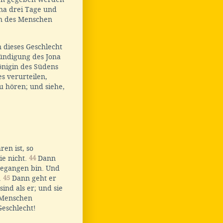
na drei Tage und
hn des Menschen
 dieses Geschlecht
kündigung des Jona
nigin des Südens
s verurteilen,
u hören; und siehe,
en ist, so
ie nicht.
44
Dann
 gegangen bin. Und
.
45
Dann geht er
ind als er; und sie
m Menschen
Geschlecht!