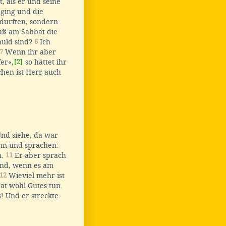
, als er und seine
nging und die
durften, sondern
daß am Sabbat die
huld sind?
6
Ich
7
Wenn ihr aber
er«,
[2]
so hättet ihr
hen ist Herr auch
nd siehe, da war
ihn und sprachen:
n.
11
Er aber sprach
und, wenn es am
12
Wieviel mehr ist
at wohl Gutes tun.
 Und er streckte