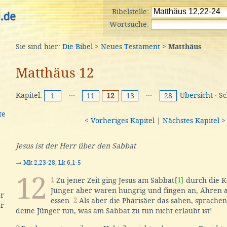
Bibelstelle:
Wortsuche:
Sie sind hier:
Die Bibel
>
Neues Testament
>
Matthäus
Matthäus 12
Kapitel:
···
···
Übersicht
· S
1
11
12
13
28
te
< Vorheriges Kapitel
|
Nächstes Kapitel >
Jesus ist der Herr über den Sabbat
→
Mk 2,23-28
;
Lk 6,1-5
12
1
Zu jener Zeit ging Jesus am Sabbat
[1]
durch die K
Jünger aber waren hungrig und fingen an, Ähren a
er
essen.
2
Als aber die Pharisäer das sahen, sprachen 
er
deine Jünger tun, was am Sabbat zu tun nicht erlaubt ist!