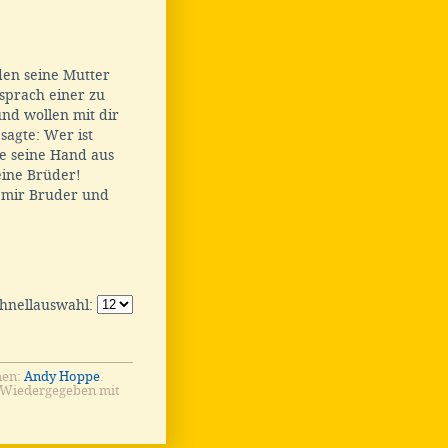
den seine Mutter
sprach einer zu
nd wollen mit dir
sagte: Wer ist
e seine Hand aus
eine Brüder!
t mir Bruder und
chnellauswahl:
men:
Andy Hoppe
.
 Wiedergegeben mit