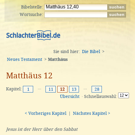
Bibelstelle:
Wortsuche:
Sie sind hier:
Die Bibel
>
Neues Testament
>
Matthäus
Matthäus 12
Kapitel:
···
···
1
11
12
13
28
Übersicht
· Schnellauswahl:
< Vorheriges Kapitel
|
Nächstes Kapitel >
Jesus ist der Herr über den Sabbat