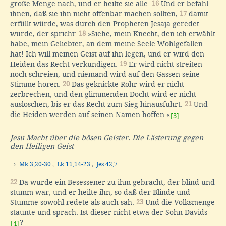
große Menge nach, und er heilte sie alle.
16
Und er befahl
ihnen, daß sie ihn nicht offenbar machen sollten,
17
damit
erfüllt würde, was durch den Propheten Jesaja geredet
wurde, der spricht:
18
»Siehe, mein Knecht, den ich erwählt
habe, mein Geliebter, an dem meine Seele Wohlgefallen
hat! Ich will meinen Geist auf ihn legen, und er wird den
Heiden das Recht verkündigen.
19
Er wird nicht streiten
noch schreien, und niemand wird auf den Gassen seine
Stimme hören.
20
Das geknickte Rohr wird er nicht
zerbrechen, und den glimmenden Docht wird er nicht
auslöschen, bis er das Recht zum Sieg hinausführt.
21
Und
die Heiden werden auf seinen Namen hoffen.«
[3]
Jesu Macht über die bösen Geister. Die Lästerung gegen
den Heiligen Geist
→
Mk 3,20-30
;
Lk 11,14-23
;
Jes 42,7
22
Da wurde ein Besessener zu ihm gebracht, der blind und
stumm war, und er heilte ihn, so daß der Blinde und
Stumme sowohl redete als auch sah.
23
Und die Volksmenge
staunte und sprach: Ist dieser nicht etwa der Sohn Davids
?
[4]