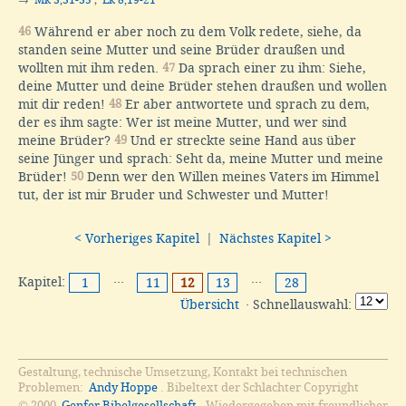
→
Mk 3,31-35
;
Lk 8,19-21
46
Während er aber noch zu dem Volk redete, siehe, da
standen seine Mutter und seine Brüder draußen und
wollten mit ihm reden.
47
Da sprach einer zu ihm: Siehe,
deine Mutter und deine Brüder stehen draußen und wollen
mit dir reden!
48
Er aber antwortete und sprach zu dem,
der es ihm sagte: Wer ist meine Mutter, und wer sind
meine Brüder?
49
Und er streckte seine Hand aus über
seine Jünger und sprach: Seht da, meine Mutter und meine
Brüder!
50
Denn wer den Willen meines Vaters im Himmel
tut, der ist mir Bruder und Schwester und Mutter!
< Vorheriges Kapitel
|
Nächstes Kapitel >
Kapitel:
···
···
1
11
12
13
28
Übersicht
· Schnellauswahl:
Gestaltung, technische Umsetzung, Kontakt bei technischen
Problemen:
Andy Hoppe
. Bibeltext der Schlachter Copyright
© 2000
Genfer Bibelgesellschaft
. Wiedergegeben mit freundlicher