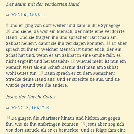
Der Mann mit der verdorrten Hand
→
Mk 3,1-6
;
Lk 6,6-11
9
Und er ging von dort weiter und kam in ihre Synagoge.
10
Und siehe, da war ein Mensch, der hatte eine verdorrte
Hand. Und sie fragten ihn und sprachen: Darf man am
Sabbat heilen?, damit sie ihn verklagen könnten.
11
Er aber
sprach zu ihnen: Welcher Mensch ist unter euch, der ein
Schaf hat und, wenn es am Sabbat in eine Grube fällt, es
nicht ergreift und herauszieht?
12
Wieviel mehr ist nun ein
Mensch wert als ein Schaf! Darum darf man am Sabbat
wohl Gutes tun.
13
Dann sprach er zu dem Menschen:
Strecke deine Hand aus! Und er streckte sie aus, und sie
wurde gesund wie die andere.
Jesus, der Knecht Gottes
→
Mk 3,7-12
;
Lk 6,17-19
14
Da gingen die Pharisäer hinaus und hielten Rat gegen
ihn, wie sie ihn umbringen könnten.
15
Jesus aber zog sich
von dort zurück, als er es bemerkte. Und es folgte ihm eine