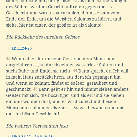
siehe, hier ist einer, der größer ist als Jona!
42
Die Königin
des Südens wird im Gericht auftreten gegen dieses
Geschlecht und wird es verurteilen, denn sie kam vom
Ende der Erde, um die Weisheit Salomos zu hören; und
siehe, hier ist einer, der größer ist als Salomo!
Die Rückkehr des unreinen Geistes
→
Lk 11,24-26
43
Wenn aber der unreine Geist von dem Menschen
ausgefahren ist, so durchzieht er wasserlose Stätten und
sucht Ruhe und findet sie nicht.
44
Dann spricht er: Ich will
in mein Haus zurückkehren, aus dem ich gegangen bin.
Und wenn er kommt, findet er es leer, gesäubert und
geschmückt.
45
Dann geht er hin und nimmt sieben andere
Geister mit sich, die bösartiger sind als er; und sie ziehen
ein und wohnen dort, und es wird zuletzt mit diesem
Menschen schlimmer als zuerst. So wird es auch sein mit
diesem bösen Geschlecht!
Die wahren Verwandten Jesu