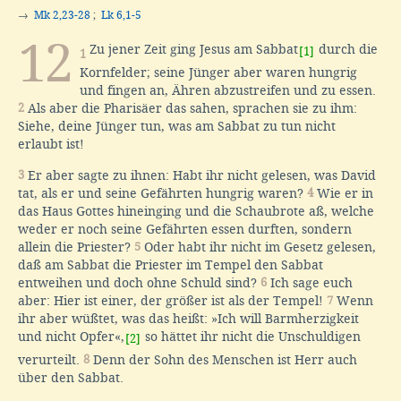
→
Mk 2,23-28
;
Lk 6,1-5
12
Zu jener Zeit ging Jesus am Sabbat
durch die
[1]
1
Kornfelder; seine Jünger aber waren hungrig
und fingen an, Ähren abzustreifen und zu essen.
2
Als aber die Pharisäer das sahen, sprachen sie zu ihm:
Siehe, deine Jünger tun, was am Sabbat zu tun nicht
erlaubt ist!
3
Er aber sagte zu ihnen: Habt ihr nicht gelesen, was David
tat, als er und seine Gefährten hungrig waren?
4
Wie er in
das Haus Gottes hineinging und die Schaubrote aß, welche
weder er noch seine Gefährten essen durften, sondern
allein die Priester?
5
Oder habt ihr nicht im Gesetz gelesen,
daß am Sabbat die Priester im Tempel den Sabbat
entweihen und doch ohne Schuld sind?
6
Ich sage euch
aber: Hier ist einer, der größer ist als der Tempel!
7
Wenn
ihr aber wüßtet, was das heißt: »Ich will Barmherzigkeit
und nicht Opfer«,
so hättet ihr nicht die Unschuldigen
[2]
verurteilt.
8
Denn der Sohn des Menschen ist Herr auch
über den Sabbat.