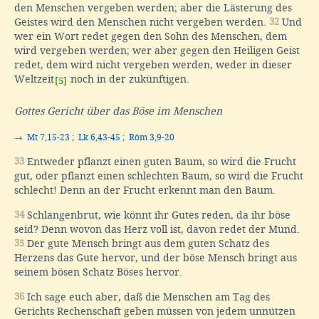
den Menschen vergeben werden; aber die Lästerung des
Geistes wird den Menschen nicht vergeben werden.
32
Und
wer ein Wort redet gegen den Sohn des Menschen, dem
wird vergeben werden; wer aber gegen den Heiligen Geist
redet, dem wird nicht vergeben werden, weder in dieser
Weltzeit
noch in der zukünftigen.
[5]
Gottes Gericht über das Böse im Menschen
→
Mt 7,15-23
;
Lk 6,43-45
;
Röm 3,9-20
33
Entweder pflanzt einen guten Baum, so wird die Frucht
gut, oder pflanzt einen schlechten Baum, so wird die Frucht
schlecht! Denn an der Frucht erkennt man den Baum.
34
Schlangenbrut, wie könnt ihr Gutes reden, da ihr böse
seid? Denn wovon das Herz voll ist, davon redet der Mund.
35
Der gute Mensch bringt aus dem guten Schatz des
Herzens das Gute hervor, und der böse Mensch bringt aus
seinem bösen Schatz Böses hervor.
36
Ich sage euch aber, daß die Menschen am Tag des
Gerichts Rechenschaft geben müssen von jedem unnützen