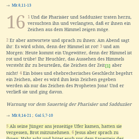
→
Mk 8,11-13
16
1
Und die Pharisäer und Sadduzäer traten herzu,
versuchten ihn und verlangten, daß er ihnen ein
Zeichen aus dem Himmel zeigen möge.
2
Er aber antwortete und sprach zu ihnen: Am Abend sagt
ihr: Es wird schön, denn der Himmel ist rot!
3
und am
Morgen: Heute kommt ein Ungewitter, denn der Himmel ist
rot und trübe! Ihr Heuchler, das Aussehen des Himmels
versteht ihr zu beurteilen, die Zeichen der Zeit
aber
[1]
nicht!
4
Ein böses und ehebrecherisches Geschlecht begehrt
ein Zeichen, aber es wird ihm kein Zeichen gegeben
werden als nur das Zeichen des Propheten Jona! Und er
verließ sie und ging davon.
Warnung vor dem Sauerteig der Pharisäer und Sadduzäer
→
Mk 8,14-21
;
Gal 5,7-10
5
Als seine Jünger ans jenseitige Ufer kamen, hatten sie
vergessen, Brot mitzunehmen.
6
Jesus aber sprach zu
ihnen: Habt acht und hütet euch vor dem Sauerteig der