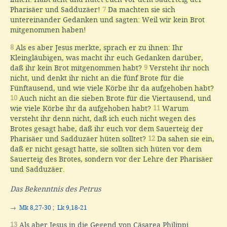
Pharisäer und Sadduzäer!
7
Da machten sie sich
untereinander Gedanken und sagten: Weil wir kein Brot
mitgenommen haben!
8
Als es aber Jesus merkte, sprach er zu ihnen: Ihr
Kleingläubigen, was macht ihr euch Gedanken darüber,
daß ihr kein Brot mitgenommen habt?
9
Versteht ihr noch
nicht, und denkt ihr nicht an die fünf Brote für die
Fünftausend, und wie viele Körbe ihr da aufgehoben habt?
10
Auch nicht an die sieben Brote für die Viertausend, und
wie viele Körbe ihr da aufgehoben habt?
11
Warum
versteht ihr denn nicht, daß ich euch nicht wegen des
Brotes gesagt habe, daß ihr euch vor dem Sauerteig der
Pharisäer und Sadduzäer hüten solltet?
12
Da sahen sie ein,
daß er nicht gesagt hatte, sie sollten sich hüten vor dem
Sauerteig des Brotes, sondern vor der Lehre der Pharisäer
und Sadduzäer.
Das Bekenntnis des Petrus
→
Mk 8,27-30
;
Lk 9,18-21
13
Als aber Jesus in die Gegend von Cäsarea Philippi