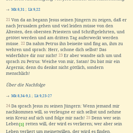
→
Mk 8,31
;
Lk 9,22
21
Von da an begann Jesus seinen Jüngern zu zeigen, daß er
nach Jerusalem gehen und viel leiden müsse von den
Ältesten, den obersten Priestern und Schriftgelehrten, und
getötet werden und am dritten Tag auferweckt werden
müsse.
22
Da nahm Petrus ihn beiseite und fing an, ihm zu
wehren und sprach: Herr, schone dich selbst! Das
widerfahre dir nur nicht!
23
Er aber wandte sich um und
sprach zu Petrus: Weiche von mir, Satan! Du bist mir ein
Ärgernis; denn du denkst nicht göttlich, sondern
menschlich!
Über die Nachfolge
→
Mk 8,34-9,1
;
Lk 9,23-27
24
Da sprach Jesus zu seinen Jüngern: Wenn jemand mir
nachkommen will, so verleugne er sich selbst und nehme
sein Kreuz auf sich und folge mir nach!
25
Denn wer sein
Leben
retten will, der wird es verlieren; wer aber sein
[5]
Leben verliert um meinetwillen, der wird es finden.