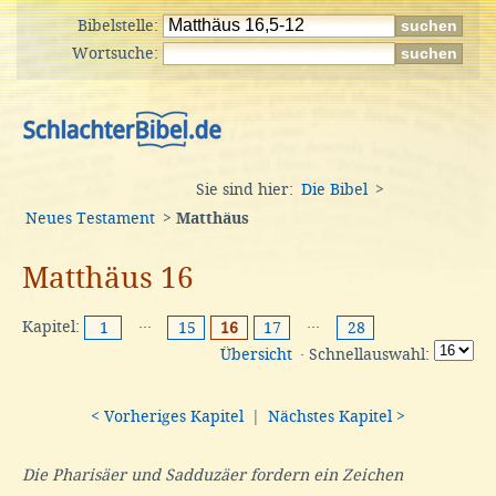
Bibelstelle:
Wortsuche:
Sie sind hier:
Die Bibel
>
Neues Testament
>
Matthäus
Matthäus 16
Kapitel:
···
···
1
15
16
17
28
Übersicht
· Schnellauswahl:
< Vorheriges Kapitel
|
Nächstes Kapitel >
Die Pharisäer und Sadduzäer fordern ein Zeichen