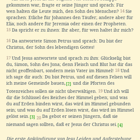
gekommen war, fragte er seine Jünger und sprach: Für
wen halten die Leute mich, den Sohn des Menschen?
14
Sie
sprachen: Etliche für Johannes den Täufer; andere aber für
Elia; noch andere für Jeremia oder einen der Propheten.
15
Da spricht er zu ihnen: Ihr aber, für wen haltet ihr mich?
16
Da antwortete Simon Petrus und sprach: Du bist der
Christus, der Sohn des lebendigen Gottes!
17
Und Jesus antwortete und sprach zu ihm: Glückselig bist
du, Simon, Sohn des Jona; denn Fleisch und Blut hat dir das
nicht geoffenbart, sondern mein Vater im Himmel!
18
Und
ich sage dir auch: Du bist Petrus, und auf diesen Felsen will
ich meine Gemeinde bauen,
und die Pforten des
[2]
Totenreiches sollen sie nicht überwältigen.
19
Und ich will
dir die Schlüssel des Reiches der Himmel geben; und was
du auf Erden binden wirst, das wird im Himmel gebunden
sein; und was du auf Erden lösen wirst, das wird im Himmel
gelöst sein.
Da gebot er seinen Jüngern, daß sie
[3]
20
niemand sagen sollten, daß er Jesus der Christus sei.
[4]
Die erste Ankündigung von Jesu Leiden und Auferstehung