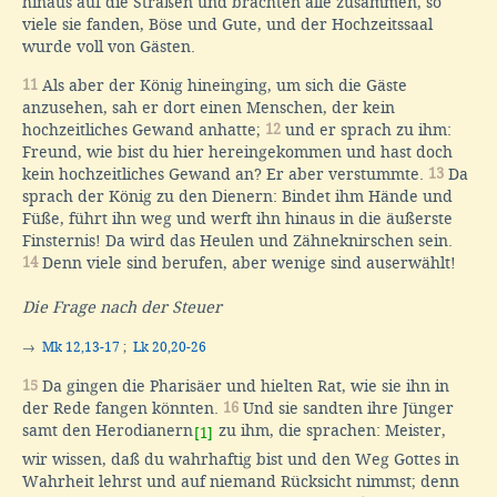
hinaus auf die Straßen und brachten alle zusammen, so
viele sie fanden, Böse und Gute, und der Hochzeitssaal
wurde voll von Gästen.
11
Als aber der König hineinging, um sich die Gäste
anzusehen, sah er dort einen Menschen, der kein
hochzeitliches Gewand anhatte;
12
und er sprach zu ihm:
Freund, wie bist du hier hereingekommen und hast doch
kein hochzeitliches Gewand an? Er aber verstummte.
13
Da
sprach der König zu den Dienern: Bindet ihm Hände und
Füße, führt ihn weg und werft ihn hinaus in die äußerste
Finsternis! Da wird das Heulen und Zähneknirschen sein.
14
Denn viele sind berufen, aber wenige sind auserwählt!
Die Frage nach der Steuer
→
Mk 12,13-17
;
Lk 20,20-26
15
Da gingen die Pharisäer und hielten Rat, wie sie ihn in
der Rede fangen könnten.
16
Und sie sandten ihre Jünger
samt den Herodianern
zu ihm, die sprachen: Meister,
[1]
wir wissen, daß du wahrhaftig bist und den Weg Gottes in
Wahrheit lehrst und auf niemand Rücksicht nimmst; denn