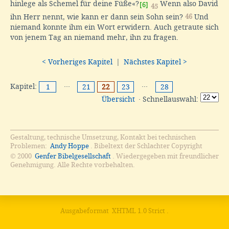
hinlege als Schemel für deine Füße«?
Wenn also David
[6]
45
ihn Herr nennt, wie kann er dann sein Sohn sein?
46
Und
niemand konnte ihm ein Wort erwidern. Auch getraute sich
von jenem Tag an niemand mehr, ihn zu fragen.
< Vorheriges Kapitel
|
Nächstes Kapitel >
Kapitel:
···
···
1
21
22
23
28
Übersicht
· Schnellauswahl:
Gestaltung, technische Umsetzung, Kontakt bei technischen
Problemen:
Andy Hoppe
. Bibeltext der Schlachter Copyright
© 2000
Genfer Bibelgesellschaft
. Wiedergegeben mit freundlicher
Genehmigung. Alle Rechte vorbehalten.
Ausgabeformat
XHTML 1.0 Strict
.