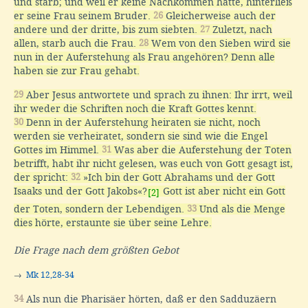
und starb; und weil er keine Nachkommen hatte, hinterließ
er seine Frau seinem Bruder.
26
Gleicherweise auch der
andere und der dritte, bis zum siebten.
27
Zuletzt, nach
allen, starb auch die Frau.
28
Wem von den Sieben wird sie
nun in der Auferstehung als Frau angehören? Denn alle
haben sie zur Frau gehabt.
29
Aber Jesus antwortete und sprach zu ihnen: Ihr irrt, weil
ihr weder die Schriften noch die Kraft Gottes kennt.
30
Denn in der Auferstehung heiraten sie nicht, noch
werden sie verheiratet, sondern sie sind wie die Engel
Gottes im Himmel.
31
Was aber die Auferstehung der Toten
betrifft, habt ihr nicht gelesen, was euch von Gott gesagt ist,
der spricht:
32
»Ich bin der Gott Abrahams und der Gott
Isaaks und der Gott Jakobs«?
Gott ist aber nicht ein Gott
[2]
der Toten, sondern der Lebendigen.
33
Und als die Menge
dies hörte, erstaunte sie über seine Lehre.
Die Frage nach dem größten Gebot
→
Mk 12,28-34
34
Als nun die Pharisäer hörten, daß er den Sadduzäern