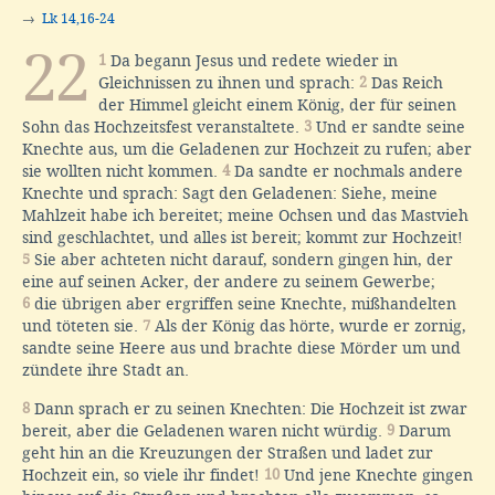
→
Lk 14,16-24
22
1
Da begann Jesus und redete wieder in
Gleichnissen zu ihnen und sprach:
2
Das Reich
der Himmel gleicht einem König, der für seinen
Sohn das Hochzeitsfest veranstaltete.
3
Und er sandte seine
Knechte aus, um die Geladenen zur Hochzeit zu rufen; aber
sie wollten nicht kommen.
4
Da sandte er nochmals andere
Knechte und sprach: Sagt den Geladenen: Siehe, meine
Mahlzeit habe ich bereitet; meine Ochsen und das Mastvieh
sind geschlachtet, und alles ist bereit; kommt zur Hochzeit!
5
Sie aber achteten nicht darauf, sondern gingen hin, der
eine auf seinen Acker, der andere zu seinem Gewerbe;
6
die übrigen aber ergriffen seine Knechte, mißhandelten
und töteten sie.
7
Als der König das hörte, wurde er zornig,
sandte seine Heere aus und brachte diese Mörder um und
zündete ihre Stadt an.
8
Dann sprach er zu seinen Knechten: Die Hochzeit ist zwar
bereit, aber die Geladenen waren nicht würdig.
9
Darum
geht hin an die Kreuzungen der Straßen und ladet zur
Hochzeit ein, so viele ihr findet!
10
Und jene Knechte gingen