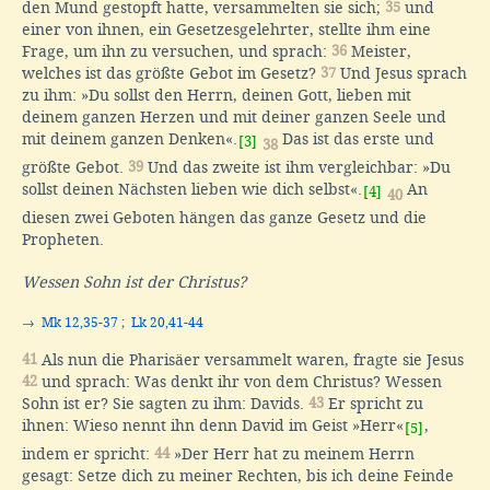
den Mund gestopft hatte, versammelten sie sich;
35
und
einer von ihnen, ein Gesetzesgelehrter, stellte ihm eine
Frage, um ihn zu versuchen, und sprach:
36
Meister,
welches ist das größte Gebot im Gesetz?
37
Und Jesus sprach
zu ihm: »Du sollst den Herrn, deinen Gott, lieben mit
deinem ganzen Herzen und mit deiner ganzen Seele und
mit deinem ganzen Denken«.
Das ist das erste und
[3]
38
größte Gebot.
39
Und das zweite ist ihm vergleichbar: »Du
sollst deinen Nächsten lieben wie dich selbst«.
An
[4]
40
diesen zwei Geboten hängen das ganze Gesetz und die
Propheten.
Wessen Sohn ist der Christus?
→
Mk 12,35-37
;
Lk 20,41-44
41
Als nun die Pharisäer versammelt waren, fragte sie Jesus
42
und sprach: Was denkt ihr von dem Christus? Wessen
Sohn ist er? Sie sagten zu ihm: Davids.
43
Er spricht zu
ihnen: Wieso nennt ihn denn David im Geist »Herr«
,
[5]
indem er spricht:
44
»Der Herr hat zu meinem Herrn
gesagt: Setze dich zu meiner Rechten, bis ich deine Feinde