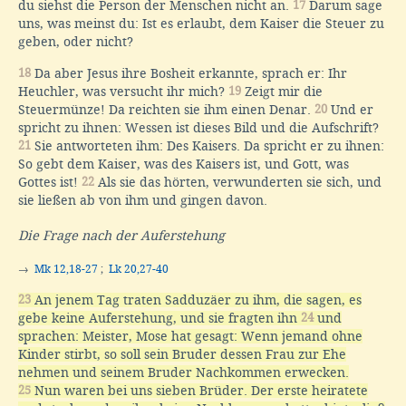
du siehst die Person der Menschen nicht an.
17
Darum sage
uns, was meinst du: Ist es erlaubt, dem Kaiser die Steuer zu
geben, oder nicht?
18
Da aber Jesus ihre Bosheit erkannte, sprach er: Ihr
Heuchler, was versucht ihr mich?
19
Zeigt mir die
Steuermünze! Da reichten sie ihm einen Denar.
20
Und er
spricht zu ihnen: Wessen ist dieses Bild und die Aufschrift?
21
Sie antworteten ihm: Des Kaisers. Da spricht er zu ihnen:
So gebt dem Kaiser, was des Kaisers ist, und Gott, was
Gottes ist!
22
Als sie das hörten, verwunderten sie sich, und
sie ließen ab von ihm und gingen davon.
Die Frage nach der Auferstehung
→
Mk 12,18-27
;
Lk 20,27-40
23
An jenem Tag traten Sadduzäer zu ihm, die sagen, es
gebe keine Auferstehung, und sie fragten ihn
24
und
sprachen: Meister, Mose hat gesagt: Wenn jemand ohne
Kinder stirbt, so soll sein Bruder dessen Frau zur Ehe
nehmen und seinem Bruder Nachkommen erwecken.
25
Nun waren bei uns sieben Brüder. Der erste heiratete