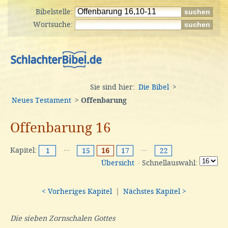
Bibelstelle:
Wortsuche:
Sie sind hier:
Die Bibel
>
Neues Testament
>
Offenbarung
Offenbarung 16
Kapitel:
···
···
1
15
16
17
22
Übersicht
· Schnellauswahl:
< Vorheriges Kapitel
|
Nächstes Kapitel >
Die sieben Zornschalen Gottes