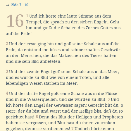
→
2Mo 7 - 10
16
1
Und ich hörte eine laute Stimme aus dem
Tempel, die sprach zu den sieben Engeln: Geht
hin und gießt die Schalen des Zornes Gottes aus
auf die Erde!
2
Und der erste ging hin und goß seine Schale aus auf die
Erde; da entstand ein böses und schmerzhaftes Geschwür
an den Menschen, die das Malzeichen des Tieres hatten
und die sein Bild anbeteten.
3
Und der zweite Engel goß seine Schale aus in das Meer,
und es wurde zu Blut wie von einem Toten, und alle
lebendigen Wesen starben im Meer.
4
Und der dritte Engel goß seine Schale aus in die Flüsse
und in die Wasserquellen, und sie wurden zu Blut.
5
Und
ich hörte den Engel der Gewässer sagen: Gerecht bist du, o
Herr, der du bist und warst und der Heilige bist, daß du so
gerichtet hast!
6
Denn das Blut der Heiligen und Propheten
haben sie vergossen, und Blut hast du ihnen zu trinken
gegeben; denn sie verdienen es!
7
Und ich hörte einen