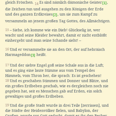
gleich Fröschen.
Es sind nämlich dämonische Geister
,
[1]
14
die Zeichen tun und ausgehen zu den Königen der Erde
und des ganzen Erdkreises
, um sie zum Kampf zu
[2]
versammeln an jenem großen Tag Gottes, des Allmächtigen.
15
– Siehe, ich komme wie ein Dieb! Glückselig ist, wer
wacht und seine Kleider bewahrt, damit er nicht entblößt
einhergeht und man seine Schande sieht! –
16
Und er versammelte sie an den Ort, der auf hebräisch
Harmageddon
heißt.
[3]
17
Und der siebte Engel goß seine Schale aus in die Luft;
und es ging eine laute Stimme aus vom Tempel des
Himmels, vom Thron her, die sprach: Es ist geschehen!
18
Und es geschahen Stimmen und Donner und Blitze, und
ein großes Erdbeben geschah, wie es dergleichen noch nie
gegeben hat, seit es Menschen gab auf Erden, ein solch
gewaltiges und großes Erdbeben.
19
Und die große Stadt wurde in drei Teile [zerrissen], und
die Städte der Heidenvölker fielen, und Babylon, der
Großen, wurde vor Gott gedacht, damit er ihr den Becher