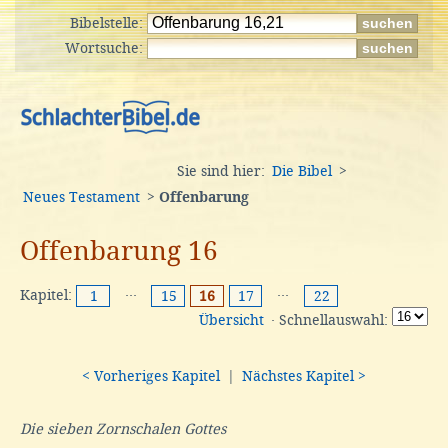
Bibelstelle:
Wortsuche:
Sie sind hier:
Die Bibel
>
Neues Testament
>
Offenbarung
Offenbarung 16
Kapitel:
···
···
1
15
16
17
22
Übersicht
· Schnellauswahl:
< Vorheriges Kapitel
|
Nächstes Kapitel >
Die sieben Zornschalen Gottes