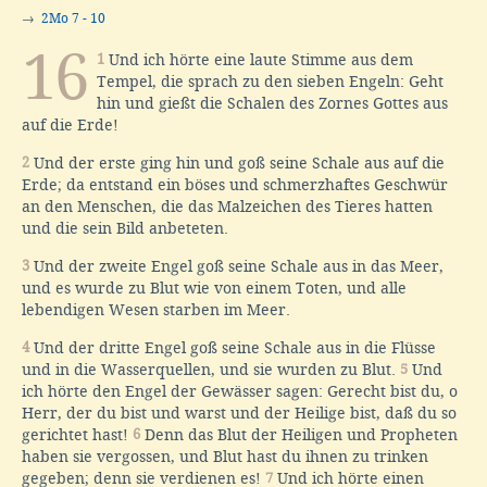
→
2Mo 7 - 10
16
1
Und ich hörte eine laute Stimme aus dem
Tempel, die sprach zu den sieben Engeln: Geht
hin und gießt die Schalen des Zornes Gottes aus
auf die Erde!
2
Und der erste ging hin und goß seine Schale aus auf die
Erde; da entstand ein böses und schmerzhaftes Geschwür
an den Menschen, die das Malzeichen des Tieres hatten
und die sein Bild anbeteten.
3
Und der zweite Engel goß seine Schale aus in das Meer,
und es wurde zu Blut wie von einem Toten, und alle
lebendigen Wesen starben im Meer.
4
Und der dritte Engel goß seine Schale aus in die Flüsse
und in die Wasserquellen, und sie wurden zu Blut.
5
Und
ich hörte den Engel der Gewässer sagen: Gerecht bist du, o
Herr, der du bist und warst und der Heilige bist, daß du so
gerichtet hast!
6
Denn das Blut der Heiligen und Propheten
haben sie vergossen, und Blut hast du ihnen zu trinken
gegeben; denn sie verdienen es!
7
Und ich hörte einen