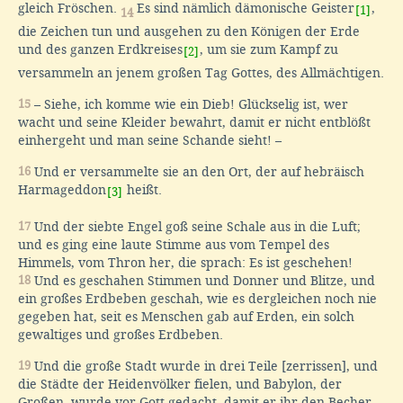
gleich Fröschen.
Es sind nämlich dämonische Geister
,
[1]
14
die Zeichen tun und ausgehen zu den Königen der Erde
und des ganzen Erdkreises
, um sie zum Kampf zu
[2]
versammeln an jenem großen Tag Gottes, des Allmächtigen.
15
– Siehe, ich komme wie ein Dieb! Glückselig ist, wer
wacht und seine Kleider bewahrt, damit er nicht entblößt
einhergeht und man seine Schande sieht! –
16
Und er versammelte sie an den Ort, der auf hebräisch
Harmageddon
heißt.
[3]
17
Und der siebte Engel goß seine Schale aus in die Luft;
und es ging eine laute Stimme aus vom Tempel des
Himmels, vom Thron her, die sprach: Es ist geschehen!
18
Und es geschahen Stimmen und Donner und Blitze, und
ein großes Erdbeben geschah, wie es dergleichen noch nie
gegeben hat, seit es Menschen gab auf Erden, ein solch
gewaltiges und großes Erdbeben.
19
Und die große Stadt wurde in drei Teile [zerrissen], und
die Städte der Heidenvölker fielen, und Babylon, der
Großen, wurde vor Gott gedacht, damit er ihr den Becher