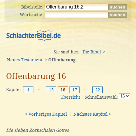
Bibelstelle:
Wortsuche:
Sie sind hier:
Die Bibel
>
Neues Testament
>
Offenbarung
Offenbarung 16
Kapitel:
···
···
1
15
16
17
22
Übersicht
· Schnellauswahl:
< Vorheriges Kapitel
|
Nächstes Kapitel >
Die sieben Zornschalen Gottes