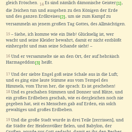
gleich Fröschen.
Es sind nämlich dämonische Geister
,
[1]
14
die Zeichen tun und ausgehen zu den Königen der Erde
und des ganzen Erdkreises
, um sie zum Kampf zu
[2]
versammeln an jenem großen Tag Gottes, des Allmächtigen.
15
– Siehe, ich komme wie ein Dieb! Glückselig ist, wer
wacht und seine Kleider bewahrt, damit er nicht entblößt
einhergeht und man seine Schande sieht! –
16
Und er versammelte sie an den Ort, der auf hebräisch
Harmageddon
heißt.
[3]
17
Und der siebte Engel goß seine Schale aus in die Luft;
und es ging eine laute Stimme aus vom Tempel des
Himmels, vom Thron her, die sprach: Es ist geschehen!
18
Und es geschahen Stimmen und Donner und Blitze, und
ein großes Erdbeben geschah, wie es dergleichen noch nie
gegeben hat, seit es Menschen gab auf Erden, ein solch
gewaltiges und großes Erdbeben.
19
Und die große Stadt wurde in drei Teile [zerrissen], und
die Städte der Heidenvölker fielen, und Babylon, der
Großen, wurde vor Gott gedacht, damit er ihr den Becher