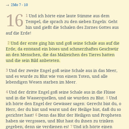
→
2Mo 7 - 10
16
1
Und ich hörte eine laute Stimme aus dem
Tempel, die sprach zu den sieben Engeln: Geht
hin und gießt die Schalen des Zornes Gottes aus
auf die Erde!
2
Und der erste ging hin und goß seine Schale aus auf die
Erde; da entstand ein böses und schmerzhaftes Geschwür
an den Menschen, die das Malzeichen des Tieres hatten
und die sein Bild anbeteten.
3
Und der zweite Engel goß seine Schale aus in das Meer,
und es wurde zu Blut wie von einem Toten, und alle
lebendigen Wesen starben im Meer.
4
Und der dritte Engel goß seine Schale aus in die Flüsse
und in die Wasserquellen, und sie wurden zu Blut.
5
Und
ich hörte den Engel der Gewässer sagen: Gerecht bist du, o
Herr, der du bist und warst und der Heilige bist, daß du so
gerichtet hast!
6
Denn das Blut der Heiligen und Propheten
haben sie vergossen, und Blut hast du ihnen zu trinken
gegeben; denn sie verdienen es!
7
Und ich hörte einen