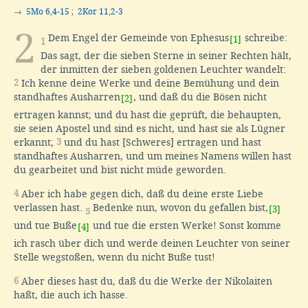
→
5Mo 6,4-15
;
2Kor 11,2-3
2
Dem Engel der Gemeinde von Ephesus
schreibe:
[1]
1
Das sagt, der die sieben Sterne in seiner Rechten hält,
der inmitten der sieben goldenen Leuchter wandelt:
2
Ich kenne deine Werke und deine Bemühung und dein
standhaftes Ausharren
, und daß du die Bösen nicht
[2]
ertragen kannst; und du hast die geprüft, die behaupten,
sie seien Apostel und sind es nicht, und hast sie als Lügner
erkannt;
3
und du hast [Schweres] ertragen und hast
standhaftes Ausharren, und um meines Namens willen hast
du gearbeitet und bist nicht müde geworden.
4
Aber ich habe gegen dich, daß du deine erste Liebe
verlassen hast.
Bedenke nun, wovon du gefallen bist,
[3]
5
und tue Buße
und tue die ersten Werke! Sonst komme
[4]
ich rasch über dich und werde deinen Leuchter von seiner
Stelle wegstoßen, wenn du nicht Buße tust!
6
Aber dieses hast du, daß du die Werke der Nikolaiten
haßt, die auch ich hasse.