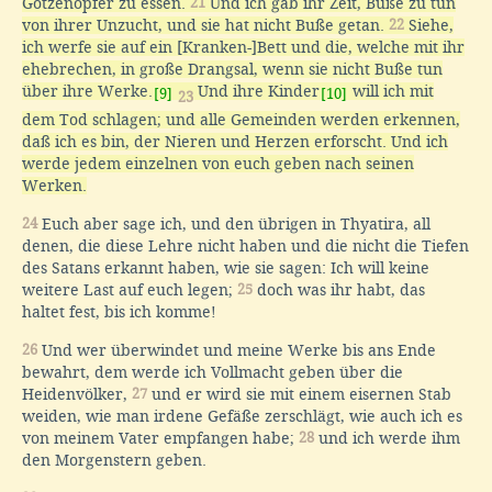
Götzenopfer zu essen.
21
Und ich gab ihr Zeit, Buße zu tun
von ihrer Unzucht, und sie hat nicht Buße getan.
22
Siehe,
ich werfe sie auf ein [Kranken-]Bett und die, welche mit ihr
ehebrechen, in große Drangsal, wenn sie nicht Buße tun
über ihre Werke.
Und ihre Kinder
will ich mit
[9]
[10]
23
dem Tod schlagen; und alle Gemeinden werden erkennen,
daß ich es bin, der Nieren und Herzen erforscht. Und ich
werde jedem einzelnen von euch geben nach seinen
Werken.
24
Euch aber sage ich, und den übrigen in Thyatira, all
denen, die diese Lehre nicht haben und die nicht die Tiefen
des Satans erkannt haben, wie sie sagen: Ich will keine
weitere Last auf euch legen;
25
doch was ihr habt, das
haltet fest, bis ich komme!
26
Und wer überwindet und meine Werke bis ans Ende
bewahrt, dem werde ich Vollmacht geben über die
Heidenvölker,
27
und er wird sie mit einem eisernen Stab
weiden, wie man irdene Gefäße zerschlägt, wie auch ich es
von meinem Vater empfangen habe;
28
und ich werde ihm
den Morgenstern geben.