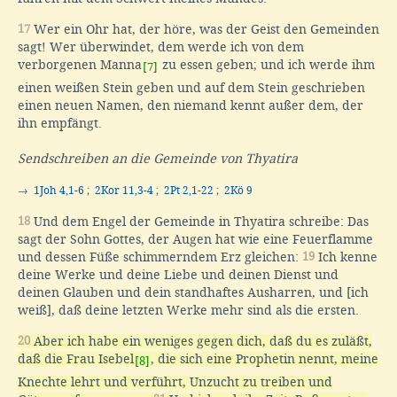
17
Wer ein Ohr hat, der höre, was der Geist den Gemeinden
sagt! Wer überwindet, dem werde ich von dem
verborgenen Manna
zu essen geben; und ich werde ihm
[7]
einen weißen Stein geben und auf dem Stein geschrieben
einen neuen Namen, den niemand kennt außer dem, der
ihn empfängt.
Sendschreiben an die Gemeinde von Thyatira
→
1Joh 4,1-6
;
2Kor 11,3-4
;
2Pt 2,1-22
;
2Kö 9
18
Und dem Engel der Gemeinde in Thyatira schreibe: Das
sagt der Sohn Gottes, der Augen hat wie eine Feuerflamme
und dessen Füße schimmerndem Erz gleichen:
19
Ich kenne
deine Werke und deine Liebe und deinen Dienst und
deinen Glauben und dein standhaftes Ausharren, und [ich
weiß], daß deine letzten Werke mehr sind als die ersten.
20
Aber ich habe ein weniges gegen dich, daß du es zuläßt,
daß die Frau Isebel
, die sich eine Prophetin nennt, meine
[8]
Knechte lehrt und verführt, Unzucht zu treiben und