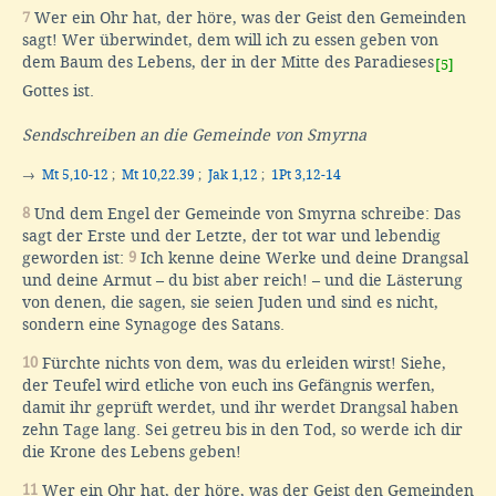
7
Wer ein Ohr hat, der höre, was der Geist den Gemeinden
sagt! Wer überwindet, dem will ich zu essen geben von
dem Baum des Lebens, der in der Mitte des Paradieses
[5]
Gottes ist.
Sendschreiben an die Gemeinde von Smyrna
→
Mt 5,10-12
;
Mt 10,22.39
;
Jak 1,12
;
1Pt 3,12-14
8
Und dem Engel der Gemeinde von Smyrna schreibe: Das
sagt der Erste und der Letzte, der tot war und lebendig
geworden ist:
9
Ich kenne deine Werke und deine Drangsal
und deine Armut – du bist aber reich! – und die Lästerung
von denen, die sagen, sie seien Juden und sind es nicht,
sondern eine Synagoge des Satans.
10
Fürchte nichts von dem, was du erleiden wirst! Siehe,
der Teufel wird etliche von euch ins Gefängnis werfen,
damit ihr geprüft werdet, und ihr werdet Drangsal haben
zehn Tage lang. Sei getreu bis in den Tod, so werde ich dir
die Krone des Lebens geben!
11
Wer ein Ohr hat, der höre, was der Geist den Gemeinden