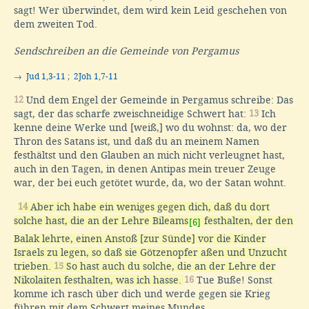
sagt! Wer überwindet, dem wird kein Leid geschehen von
dem zweiten Tod.
Sendschreiben an die Gemeinde von Pergamus
→
Jud 1,3-11
;
2Joh 1,7-11
12
Und dem Engel der Gemeinde in Pergamus schreibe: Das
sagt, der das scharfe zweischneidige Schwert hat:
13
Ich
kenne deine Werke und [weiß,] wo du wohnst: da, wo der
Thron des Satans ist, und daß du an meinem Namen
festhältst und den Glauben an mich nicht verleugnet hast,
auch in den Tagen, in denen Antipas mein treuer Zeuge
war, der bei euch getötet wurde, da, wo der Satan wohnt.
14
Aber ich habe ein weniges gegen dich, daß du dort
solche hast, die an der Lehre Bileams
festhalten, der den
[6]
Balak lehrte, einen Anstoß [zur Sünde] vor die Kinder
Israels zu legen, so daß sie Götzenopfer aßen und Unzucht
trieben.
15
So hast auch du solche, die an der Lehre der
Nikolaiten festhalten, was ich hasse.
16
Tue Buße! Sonst
komme ich rasch über dich und werde gegen sie Krieg
führen mit dem Schwert meines Mundes.