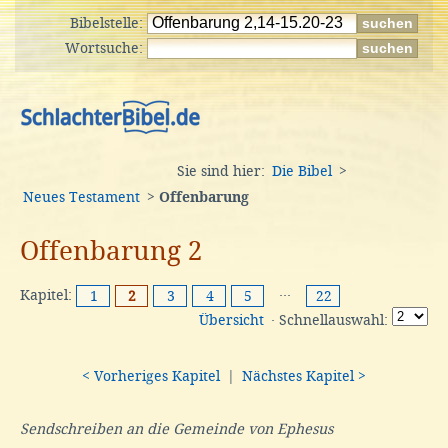
Bibelstelle:
Wortsuche:
Sie sind hier:
Die Bibel
>
Neues Testament
>
Offenbarung
Offenbarung 2
Kapitel:
···
1
2
3
4
5
22
Übersicht
· Schnellauswahl:
< Vorheriges Kapitel
|
Nächstes Kapitel >
Sendschreiben an die Gemeinde von Ephesus