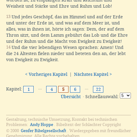
worden ist, zu empfangen Kraft und Reichtum und
Weisheit und Stärke und Ehre und Ruhm und Lob!
13
Und jedes Geschöpf, das im Himmel und auf der Erde
und unter der Erde ist, und was auf dem Meer ist, und
alles, was in ihnen ist, hörte ich sagen: Dem, der auf dem
Thron sitzt, und dem Lamm gebührt das Lob und die Ehre
und der Ruhm und die Macht von Ewigkeit zu Ewigkeit!
14
Und die vier lebendigen Wesen sprachen: Amen! Und
die 24 Ältesten fielen nieder und beteten den an, der lebt
von Ewigkeit zu Ewigkeit.
< Vorheriges Kapitel
|
Nächstes Kapitel >
Kapitel:
···
···
1
4
5
6
22
Übersicht
· Schnellauswahl:
Gestaltung, technische Umsetzung, Kontakt bei technischen
Problemen:
Andy Hoppe
. Bibeltext der Schlachter Copyright
© 2000
Genfer Bibelgesellschaft
. Wiedergegeben mit freundlicher
Genehmigung. Alle Rechte vorbehalten.