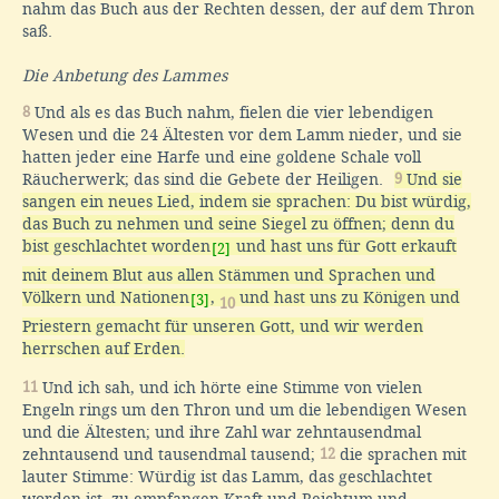
nahm das Buch aus der Rechten dessen, der auf dem Thron
saß.
Die Anbetung des Lammes
8
Und als es das Buch nahm, fielen die vier lebendigen
Wesen und die 24 Ältesten vor dem Lamm nieder, und sie
hatten jeder eine Harfe und eine goldene Schale voll
Räucherwerk; das sind die Gebete der Heiligen.
9
Und sie
sangen ein neues Lied, indem sie sprachen: Du bist würdig,
das Buch zu nehmen und seine Siegel zu öffnen; denn du
bist geschlachtet worden
und hast uns für Gott erkauft
[2]
mit deinem Blut aus allen Stämmen und Sprachen und
Völkern und Nationen
,
und hast uns zu Königen und
[3]
10
Priestern gemacht für unseren Gott, und wir werden
herrschen auf Erden.
11
Und ich sah, und ich hörte eine Stimme von vielen
Engeln rings um den Thron und um die lebendigen Wesen
und die Ältesten; und ihre Zahl war zehntausendmal
zehntausend und tausendmal tausend;
12
die sprachen mit
lauter Stimme: Würdig ist das Lamm, das geschlachtet