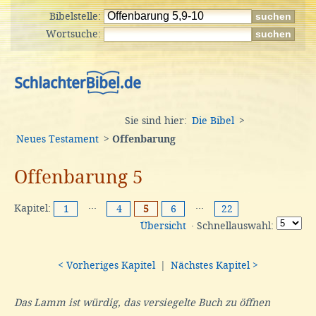
Bibelstelle:
Wortsuche:
Sie sind hier:
Die Bibel
>
Neues Testament
>
Offenbarung
Offenbarung 5
Kapitel:
···
···
1
4
5
6
22
Übersicht
· Schnellauswahl:
< Vorheriges Kapitel
|
Nächstes Kapitel >
Das Lamm ist würdig, das versiegelte Buch zu öffnen