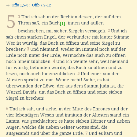
→
Offb 1,5-6
;
Offb 7,9-12
5
1
Und ich sah in der Rechten dessen, der auf dem
Thron saß, ein Buch
, innen und außen
[1]
beschrieben, mit sieben Siegeln versiegelt.
2
Und ich
sah einen starken Engel, der verkündete mit lauter Stimme:
Wer ist würdig, das Buch zu öffnen und seine Siegel zu
brechen?
3
Und niemand, weder im Himmel noch auf der
Erde noch unter der Erde, vermochte das Buch zu öffnen
noch hineinzublicken.
4
Und ich weinte sehr, weil niemand
für würdig befunden wurde, das Buch zu öffnen und zu
lesen, noch auch hineinzublicken.
5
Und einer von den
Ältesten spricht zu mir: Weine nicht! Siehe, es hat
überwunden der Löwe, der aus dem Stamm Juda ist, die
Wurzel Davids, um das Buch zu öffnen und seine sieben
Siegel zu brechen!
6
Und ich sah, und siehe, in der Mitte des Thrones und der
vier lebendigen Wesen und inmitten der Ältesten stand ein
Lamm, wie geschlachtet; es hatte sieben Hörner und sieben
Augen, welche die sieben Geister Gottes sind, die
ausgesandt sind über die ganze Erde.
7
Und es kam und