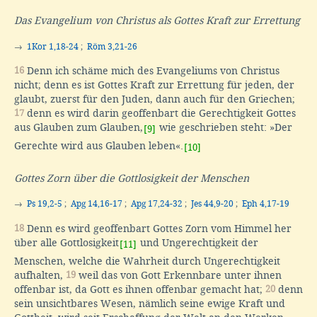
Das Evangelium von Christus als Gottes Kraft zur Errettung
→
1Kor 1,18-24
;
Röm 3,21-26
16
Denn ich schäme mich des Evangeliums von Christus
nicht; denn es ist Gottes Kraft zur Errettung für jeden, der
glaubt, zuerst für den Juden, dann auch für den Griechen;
17
denn es wird darin geoffenbart die Gerechtigkeit Gottes
aus Glauben zum Glauben,
wie geschrieben steht: »Der
[9]
Gerechte wird aus Glauben leben«.
[10]
Gottes Zorn über die Gottlosigkeit der Menschen
→
Ps 19,2-5
;
Apg 14,16-17
;
Apg 17,24-32
;
Jes 44,9-20
;
Eph 4,17-19
18
Denn es wird geoffenbart Gottes Zorn vom Himmel her
über alle Gottlosigkeit
und Ungerechtigkeit der
[11]
Menschen, welche die Wahrheit durch Ungerechtigkeit
aufhalten,
19
weil das von Gott Erkennbare unter ihnen
offenbar ist, da Gott es ihnen offenbar gemacht hat;
20
denn
sein unsichtbares Wesen, nämlich seine ewige Kraft und