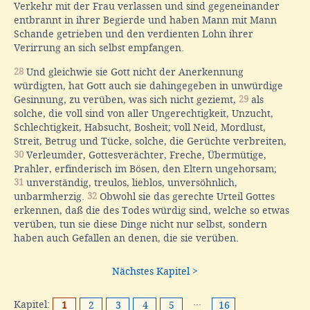
Verkehr mit der Frau verlassen und sind gegeneinander
entbrannt in ihrer Begierde und haben Mann mit Mann
Schande getrieben und den verdienten Lohn ihrer
Verirrung an sich selbst empfangen.
28
Und gleichwie sie Gott nicht der Anerkennung
würdigten, hat Gott auch sie dahingegeben in unwürdige
Gesinnung, zu verüben, was sich nicht geziemt,
29
als
solche, die voll sind von aller Ungerechtigkeit, Unzucht,
Schlechtigkeit, Habsucht, Bosheit; voll Neid, Mordlust,
Streit, Betrug und Tücke, solche, die Gerüchte verbreiten,
30
Verleumder, Gottesverächter, Freche, Übermütige,
Prahler, erfinderisch im Bösen, den Eltern ungehorsam;
31
unverständig, treulos, lieblos, unversöhnlich,
unbarmherzig.
32
Obwohl sie das gerechte Urteil Gottes
erkennen, daß die des Todes würdig sind, welche so etwas
verüben, tun sie diese Dinge nicht nur selbst, sondern
haben auch Gefallen an denen, die sie verüben.
Nächstes Kapitel >
Kapitel:
···
1
2
3
4
5
16