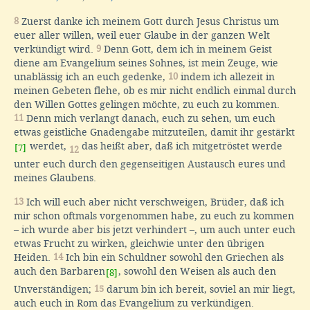
8
Zuerst danke ich meinem Gott durch Jesus Christus um
euer aller willen, weil euer Glaube in der ganzen Welt
verkündigt wird.
9
Denn Gott, dem ich in meinem Geist
diene am Evangelium seines Sohnes, ist mein Zeuge, wie
unablässig ich an euch gedenke,
10
indem ich allezeit in
meinen Gebeten flehe, ob es mir nicht endlich einmal durch
den Willen Gottes gelingen möchte, zu euch zu kommen.
11
Denn mich verlangt danach, euch zu sehen, um euch
etwas geistliche Gnadengabe mitzuteilen, damit ihr gestärkt
werdet,
das heißt aber, daß ich mitgetröstet werde
[7]
12
unter euch durch den gegenseitigen Austausch eures und
meines Glaubens.
13
Ich will euch aber nicht verschweigen, Brüder, daß ich
mir schon oftmals vorgenommen habe, zu euch zu kommen
– ich wurde aber bis jetzt verhindert –, um auch unter euch
etwas Frucht zu wirken, gleichwie unter den übrigen
Heiden.
14
Ich bin ein Schuldner sowohl den Griechen als
auch den Barbaren
, sowohl den Weisen als auch den
[8]
Unverständigen;
15
darum bin ich bereit, soviel an mir liegt,
auch euch in Rom das Evangelium zu verkündigen.