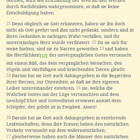
Gottheit, wird seit Erschaffung der Welt an den Werken
durch Nachdenken wahrgenommen, so daß sie keine
Entschuldigung haben.
21
Denn obgleich sie Gott erkannten, haben sie ihn doch
nicht als Gott geehrt und ihm nicht gedankt, sondern sind in
ihren Gedanken in nichtigen Wahn verfallen, und ihr
unverständiges Herz wurde verfinstert.
22
Da sie sich für
weise hielten, sind sie zu Narren geworden
23
und haben
die Herrlichkeit
des unvergänglichen Gottes vertauscht
[12]
mit einem Bild, das dem vergänglichen Menschen, den
Vögeln und vierfüßigen und kriechenden Tieren gleicht.
24
Darum hat sie Gott auch dahingegeben in die Begierden
ihrer Herzen, zur Unreinheit, so daß sie ihre eigenen
Leiber untereinander entehren,
25
sie, welche die
Wahrheit Gottes mit der Lüge vertauschten und dem
Geschöpf Ehre und Gottesdienst erwiesen anstatt dem
Schöpfer, der gelobt ist in Ewigkeit. Amen!
26
Darum hat sie Gott auch dahingegeben in entehrende
Leidenschaften; denn ihre Frauen haben den natürlichen
Verkehr vertauscht mit dem widernatürlichen;
27
gleicherweise haben auch die Männer den natürlichen