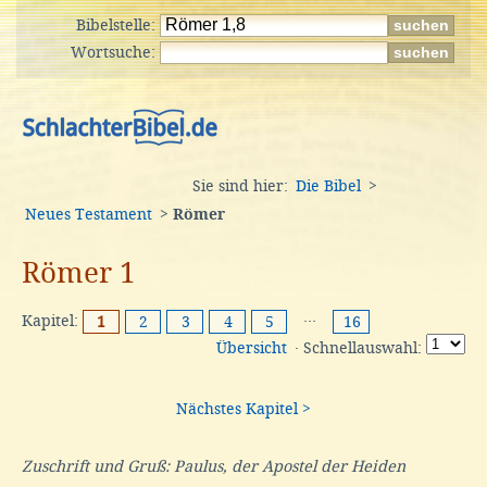
Bibelstelle:
Wortsuche:
Sie sind hier:
Die Bibel
>
Neues Testament
>
Römer
Römer 1
Kapitel:
···
1
2
3
4
5
16
Übersicht
· Schnellauswahl:
Nächstes Kapitel >
Zuschrift und Gruß: Paulus, der Apostel der Heiden