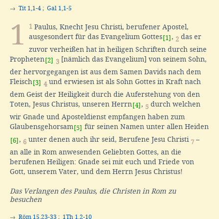
→
Tit 1,1-4
;
Gal 1,1-5
1
1
Paulus, Knecht Jesu Christi, berufener Apostel,
ausgesondert für das Evangelium Gottes
,
das er
[1]
2
zuvor verheißen hat in heiligen Schriften durch seine
Propheten
[nämlich das Evangelium] von seinem Sohn,
[2]
3
der hervorgegangen ist aus dem Samen Davids nach dem
Fleisch
und erwiesen ist als Sohn Gottes in Kraft nach
[3]
4
dem Geist der Heiligkeit durch die Auferstehung von den
Toten, Jesus Christus, unseren Herrn
,
durch welchen
[4]
5
wir Gnade und Aposteldienst empfangen haben zum
Glaubensgehorsam
für seinen Namen unter allen Heiden
[5]
,
unter denen auch ihr seid, Berufene Jesu Christi
–
[6]
6
7
an alle in Rom anwesenden Geliebten Gottes, an die
berufenen Heiligen: Gnade sei mit euch und Friede von
Gott, unserem Vater, und dem Herrn Jesus Christus!
Das Verlangen des Paulus, die Christen in Rom zu
besuchen
→
Röm 15,23-33
;
1Th 1,2-10