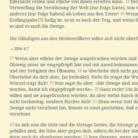
Eifersucht reizen und etliche von ihnen erretten kann.
15
Den
Verwerfung die Versöhnung der Welt [zur Folge hatte], was
anderes [zur Folge haben] als Leben aus den Toten?
16
Wenn 
Erstlingsgabe
[7]
heilig ist, so ist es auch der Teig, und wenn d
so sind es auch die Zweige.
Die Gläubigen aus den Heidenvölkern sollen sich nicht übe
→
1Kor 4,7
17
Wenn aber etliche der Zweige ausgebrochen wurden und d
Ölzweig unter sie eingepfropft bist und mit Anteil bekommen
und der Fettigkeit des Ölbaums,
18
so überhebe dich nicht ge
Überhebst du dich aber, [so bedenke]: Nicht du trägst die Wu
Wurzel trägt dich!
19
Nun sagst du aber: »Die Zweige sind a
worden, damit ich eingepfropft werde«.
20
Ganz recht! Um i
willen sind sie ausgebrochen worden; du aber stehst durch d
nicht hochmütig, sondern fürchte dich!
21
Denn wenn Gott di
Zweige nicht verschont hat, könnte es sonst geschehen, daß e
verschont.
22
So sieh nun die Güte und die Strenge Gottes; die Strenge g
gefallen sind; die Güte aber gegen dich, sofern du bei der Güt
wirst auch du abgehauen werden!
23
Jene dagegen, wenn sie