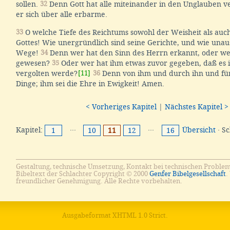
sollen.
32
Denn Gott hat alle miteinander in den Unglauben ve
er sich über alle erbarme.
33
O welche Tiefe des Reichtums sowohl der Weisheit als auc
Gottes! Wie unergründlich sind seine Gerichte, und wie unaus
Wege!
34
Denn wer hat den Sinn des Herrn erkannt, oder wer
gewesen?
35
Oder wer hat ihm etwas zuvor gegeben, daß es 
vergolten werde?
[11]
36
Denn von ihm und durch ihn und fü
Dinge; ihm sei die Ehre in Ewigkeit! Amen.
< Vorheriges Kapitel
|
Nächstes Kapitel >
Kapitel:
···
···
Übersicht
· S
1
10
11
12
16
Gestaltung, technische Umsetzung, Kontakt bei technischen Proble
Bibeltext der Schlachter Copyright © 2000
Genfer Bibelgesellschaft
.
freundlicher Genehmigung. Alle Rechte vorbehalten.
Ausgabeformat
XHTML 1.0 Strict
.