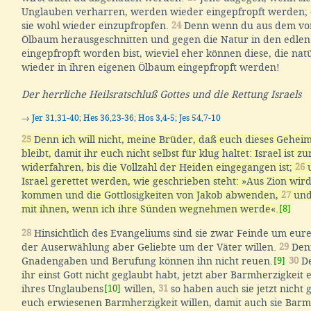
Unglauben verharren, werden wieder eingepfropft werden;
sie wohl wieder einzupfropfen.
24
Denn wenn du aus dem von
Ölbaum herausgeschnitten und gegen die Natur in den edle
eingepfropft worden bist, wieviel eher können diese, die nat
wieder in ihren eigenen Ölbaum eingepfropft werden!
Der herrliche Heilsratschluß Gottes und die Rettung Israels
→
Jer 31,31-40
;
Hes 36,23-36
;
Hos 3,4-5
;
Jes 54,7-10
25
Denn ich will nicht, meine Brüder, daß euch dieses Gehei
bleibt, damit ihr euch nicht selbst für klug haltet: Israel ist 
widerfahren, bis die Vollzahl der Heiden eingegangen ist;
26
u
Israel gerettet werden, wie geschrieben steht: »Aus Zion wird
kommen und die Gottlosigkeiten von Jakob abwenden,
27
und
mit ihnen, wenn ich ihre Sünden wegnehmen werde«.
[8]
28
Hinsichtlich des Evangeliums sind sie zwar Feinde um euret
der Auserwählung aber Geliebte um der Väter willen.
29
Denn
Gnadengaben und Berufung können ihn nicht reuen.
[9]
30
De
ihr einst Gott nicht geglaubt habt, jetzt aber Barmherzigkeit
ihres Unglaubens
[10]
willen,
31
so haben auch sie jetzt nicht
euch erwiesenen Barmherzigkeit willen, damit auch sie Barm