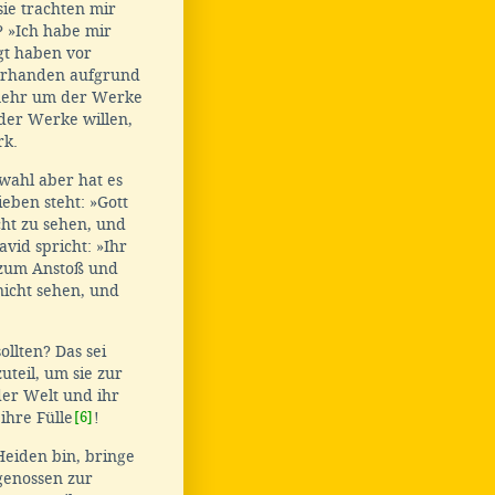
sie trachten mir
? »Ich habe mir
gt haben vor
 vorhanden aufgrund
 mehr um der Werke
der Werke willen,
rk.
swahl aber hat es
eben steht: »Gott
ht zu sehen, und
vid spricht: »Ihr
d zum Anstoß und
nicht sehen, und
ollten? Das sei
teil, um sie zur
er Welt und ihr
ihre Fülle
[6]
!
Heiden bin, bringe
genossen zur