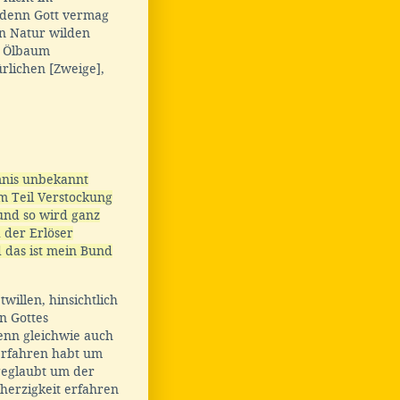
 denn Gott vermag
 Natur wilden
n Ölbaum
ürlichen [Zweige],
mnis unbekannt
zum Teil Verstockung
nd so wird ganz
 der Erlöser
 das ist mein Bund
willen, hinsichtlich
 Gottes
nn gleichwie auch
 erfahren habt um
 geglaubt um der
herzigkeit erfahren