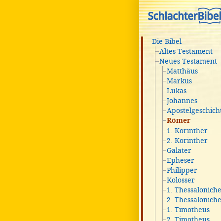
Die Bibel
Altes Testament
Neues Testament
Matthäus
Markus
Lukas
Johannes
Apostelgeschich
Römer
1. Korinther
2. Korinther
Galater
Epheser
Philipper
Kolosser
1. Thessalonich
2. Thessalonich
1. Timotheus
2. Timotheus