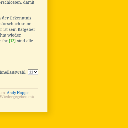
rschlossen, damit
h der Erkenntnis
forschlich seine
 ist sein Ratgeber
ihm wieder
r ihn
[12]
sind alle
chnellauswahl:
men:
Andy Hoppe
.
 Wiedergegeben mit