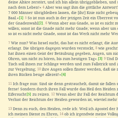
deine Altäre zerstört, und ich bin allein übriggeblieben, und 
nach dem Leben!«
4
Aber was sagt ihm die göttliche Antwort
7 000 Männer übrigbleiben lassen, die [ihr] Knie nicht gebeu
Baal.«
[1]
5
So ist nun auch in der jetzigen Zeit ein Überrest
der Gnadenwahl
[2]
.
6
Wenn aber aus Gnade, so ist es nicht
willen; sonst ist die Gnade nicht mehr Gnade; wenn aber um 
so ist es nicht mehr Gnade, sonst ist das Werk nicht mehr We
7
Wie nun? Was Israel sucht, das hat es nicht erlangt; die Au
erlangt. Die übrigen dagegen wurden verstockt,
8
wie geschri
hat ihnen einen Geist der Betäubung gegeben, Augen, um nic
Ohren, um nicht zu hören, bis zum heutigen Tag«.
[3]
9
Und Da
Tisch soll ihnen zur Schlinge werden und zum Fallstrick un
zur Vergeltung;
10
ihre Augen sollen finster werden, daß sie 
ihren Rücken beuge allezeit!«
[4]
11
Ich frage nun: Sind sie denn gestrauchelt, damit sie fallen s
ferne! Sondern durch ihren Fall wurde das Heil den Heiden zu
Eifersucht
[5]
zu reizen.
12
Wenn aber ihr Fall der Reichtum d
Verlust der Reichtum der Heiden geworden ist, wieviel mehr 
13
Denn zu euch, den Heiden, rede ich: Weil ich Apostel der 
ich meinen Dienst zu Ehren,
14
ob ich irgendwie meine Volks