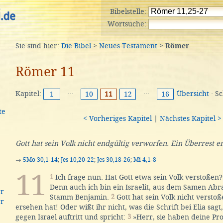
Bibelstelle:
Wortsuche:
Sie sind hier:
Die Bibel
>
Neues Testament
>
Römer
Römer 11
Kapitel:
···
···
Übersicht
· S
1
10
11
12
16
te
< Vorheriges Kapitel
|
Nächstes Kapitel >
Gott hat sein Volk nicht endgültig verworfen. Ein Überrest er
→
5Mo 30,1-14
;
Jes 10,20-22
;
Jes 30,18-26
;
Mi 4,1-8
11
1
Ich frage nun: Hat Gott etwa sein Volk verstoßen? 
Denn auch ich bin ein Israelit, aus dem Samen Ab
er
Stamm Benjamin.
2
Gott hat sein Volk nicht verstoß
er
ersehen hat! Oder wißt ihr nicht, was die Schrift bei Elia sagt
gegen Israel auftritt und spricht:
3
»Herr, sie haben deine Pr