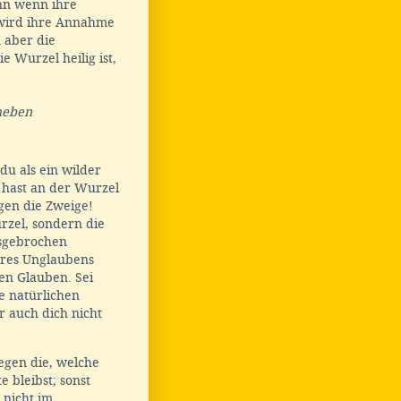
n wenn ihre
 wird ihre Annahme
aber die
ie Wurzel heilig ist,
rheben
u als ein wilder
 hast an der Wurzel
gen die Zweige!
rzel, sondern die
usgebrochen
hres Unglaubens
en Glauben. Sei
e natürlichen
r auch dich nicht
egen die, welche
e bleibst; sonst
 nicht im